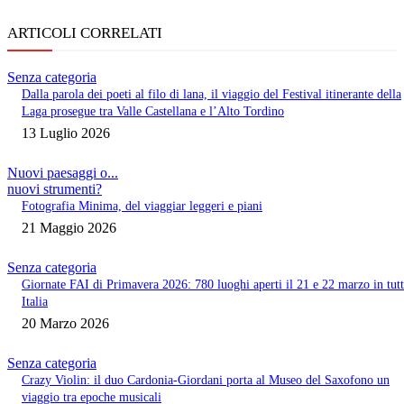
ARTICOLI CORRELATI
Senza categoria
Dalla parola dei poeti al filo di lana, il viaggio del Festival itinerante della
Laga prosegue tra Valle Castellana e l’Alto Tordino
13 Luglio 2026
Nuovi paesaggi o...
nuovi strumenti?
Fotografia Minima, del viaggiar leggeri e piani
21 Maggio 2026
Senza categoria
Giornate FAI di Primavera 2026: 780 luoghi aperti il 21 e 22 marzo in tut
Italia
20 Marzo 2026
Senza categoria
Crazy Violin: il duo Cardonia-Giordani porta al Museo del Saxofono un
viaggio tra epoche musicali