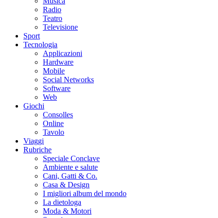
Musica
Radio
Teatro
Televisione
Sport
Tecnologia
Applicazioni
Hardware
Mobile
Social Networks
Software
Web
Giochi
Consolles
Online
Tavolo
Viaggi
Rubriche
Speciale Conclave
Ambiente e salute
Cani, Gatti & Co.
Casa & Design
I migliori album del mondo
La dietologa
Moda & Motori