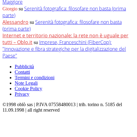
Maggiore
Serenità fotografica: filosofare non basta (prima
Giorgio
su
parte)
Alessandro
Serenità fotografica: filosofare non basta
su
(prima parte)
Internet e territorio nazionale: la rete non è uguale per
tutti – Oblo.it
Imprese, Franceschini (FiberCop):
su
"Innovazione e fibra strategiche per la digitalizzazione del
Paese"
Pubblicità
Contatti
Termini e condizioni
Note Legali
Cookie Policy
Privacy
©1998 oblò sas | P.IVA 07558480013 | trib. torino n. 5185 del
11.09.1998 | all right reserved