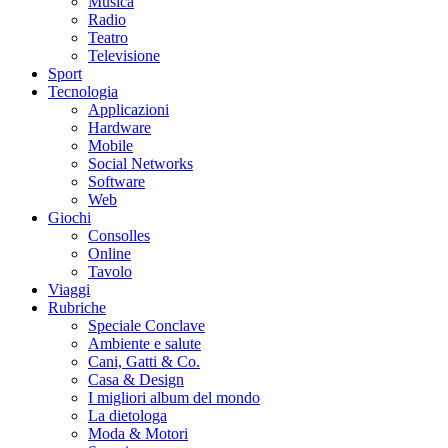
Musica
Radio
Teatro
Televisione
Sport
Tecnologia
Applicazioni
Hardware
Mobile
Social Networks
Software
Web
Giochi
Consolles
Online
Tavolo
Viaggi
Rubriche
Speciale Conclave
Ambiente e salute
Cani, Gatti & Co.
Casa & Design
I migliori album del mondo
La dietologa
Moda & Motori