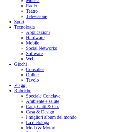
Musica
Radio
Teatro
Televisione
Sport
Tecnologia
Applicazioni
Hardware
Mobile
Social Networks
Software
Web
Giochi
Consolles
Online
Tavolo
Viaggi
Rubriche
Speciale Conclave
Ambiente e salute
Cani, Gatti & Co.
Casa & Design
I migliori album del mondo
La dietologa
Moda & Motori