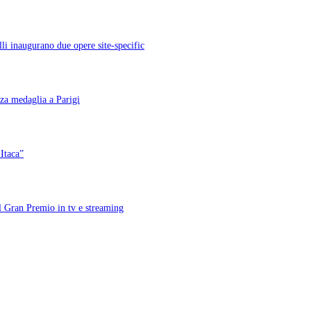
li inaugurano due opere site-specific
rza medaglia a Parigi
Itaca”
il Gran Premio in tv e streaming