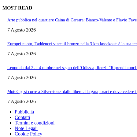
MOST READ
Arte pubblica nel quartiere Caina di Carrara: Bianco-Valente e Flavio Favel
7 Agosto 2026
Europei nuoto, Taddeucci vince il bronzo nella 3 km knockout: è la sua te
7 Agosto 2026
Leopolda dal 2 al 4 ottobre nel segno dell’Odissea, Renzi: “Riprendiamoci 
7 Agosto 2026
MotoGp, si corre a Silverstone: dalle libere alla gara, orari e dove vedere 
7 Agosto 2026
Pubblicità
Contatti
Termini e condizioni
Note Legali
Cookie Policy