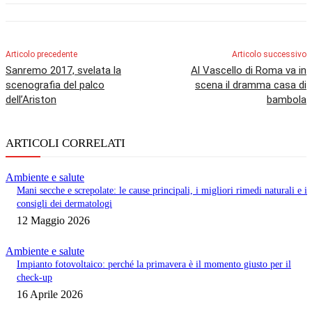
Articolo precedente
Articolo successivo
Sanremo 2017, svelata la
Al Vascello di Roma va in
scenografia del palco
scena il dramma casa di
dell’Ariston
bambola
ARTICOLI CORRELATI
Ambiente e salute
Mani secche e screpolate: le cause principali, i migliori rimedi naturali e i
consigli dei dermatologi
12 Maggio 2026
Ambiente e salute
Impianto fotovoltaico: perché la primavera è il momento giusto per il
check-up
16 Aprile 2026