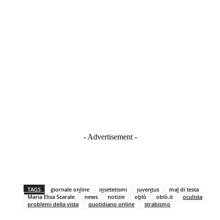
- Advertisement -
TAGS
giornale online
insetetismi
juventus
mal di testa
Maria Elisa Scarale
news
notizie
oblò
oblò.it
oculista
problemi della vista
quotidiano online
strabismo