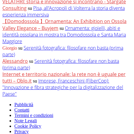
VELATHRI: storia e innovazione si incontrano - Stargate
Consulting
Pisa, all’Acropoli di Volterra la storia diventa
su
esperienza immersiva
【Domodossola 】Ornamenta: An Exhibition on Ossola
Valley Elegance – Buyjem
Ornamenta: gioielli, abiti e
su
identità ossolana in mostra tra Domodossola e Santa Maria
Maggiore
Serenità fotografica: filosofare non basta (prima
Giorgio
su
parte)
Alessandro
Serenità fotografica: filosofare non basta
su
(prima parte)
Internet e territorio nazionale: la rete non è uguale per
tutti – Oblo.it
Imprese, Franceschini (FiberCop):
su
"Innovazione e fibra strategiche per la digitalizzazione del
Paese"
Pubblicità
Contatti
Termini e condizioni
Note Legali
Cookie Policy
Privacy