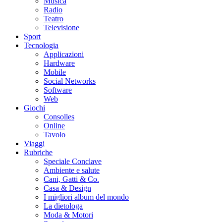
Musica
Radio
Teatro
Televisione
Sport
Tecnologia
Applicazioni
Hardware
Mobile
Social Networks
Software
Web
Giochi
Consolles
Online
Tavolo
Viaggi
Rubriche
Speciale Conclave
Ambiente e salute
Cani, Gatti & Co.
Casa & Design
I migliori album del mondo
La dietologa
Moda & Motori