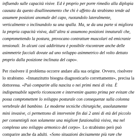
influendo sulle capacità visive.
Ed è proprio per porre rimedio alla diplopia
causata da questo disallineamento che chi è affetto da strabismo tende ad
assumere posizioni anomale del capo, ruotandolo lateralmente,
verticalmente o inclinandolo su una spalla. Ma, se da una parte si migliora
la propria capacità visiva, dall’altra si assumono posizioni innaturali che,
compromettendo la postura, provocano contratture muscolari ed emicranie
tensionali. In alcuni casi addirittura è possibile riscontrare anche delle
asimmetrie facciali dovute ad uno sviluppo asimmetrico del volto dettato
proprio dalla posizione inclinata del capo
».
Per risolvere il problema occorre andare alla sua origine. Ovvero, risolvere
lo strabismo. «Innanzitutto bisogna diagnosticarlo correttamente», precisa la
dottoressa. «
Può comparire alla nascita o nei primi mesi di vita. È
indispensabile saperlo riconoscere e intervenire quanto prima per evitare che
possa compromettere lo sviluppo posturale con conseguenze sulla colonna
vertebrale del bambino. Le moderne tecniche chirurgiche, assolutamente
mini invasive, ci permettono di intervenire fin dai 2 anni di età del piccolo
per consentirgli non solamente una migliore funzionalità visiva, ma nel
complesso uno sviluppo armonico del corpo
». Lo strabismo però può
comparire anche da adulti. «
Sono situazioni decisamente più rare che