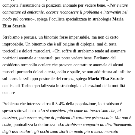
comporta l’assunzione di posizioni anomale per vedere bene. «
Per evitare
contratture ed emicranie, occorre riconoscere il problema e intervenire nel
modo più corretto
», spiega l’oculista specializzata in strabologia
Maria
Elisa Scarale
Strabismo e postura, un binomio forse impensabile, ma non di certo
improbabile. Un binomio che è all’origine di diplopia, mal di testa,
torcicolli e dolori muscolari. «Chi soffre di strabismo tende ad assumere
posizioni anomale e innaturali per poter vedere bene. Parliamo del
cosiddetto torcicollo oculare che provoca contratture anomale di alcuni
muscoli portando dolori a testa, collo e spalle, se non addirittura ad influire
sul normale sviluppo posturale del corpo», spiega
Maria Elisa Scarale
oculista di Torino specializzata in strabologia e alterazioni della motilità
oculare.
Problema che interessa circa il 3-4% della popolazione, lo strabismo è
spesso sottovalutato. «
Lo si considera più come un inestetismo che, al
massimo, può essere origine di problemi di carattere psicosociale. Ma non è
così
», puntualizza la dottoressa. «
Lo strabismo comporta un disallineamento
degli assi oculari: gli occhi sono storti in modo più o meno marcato