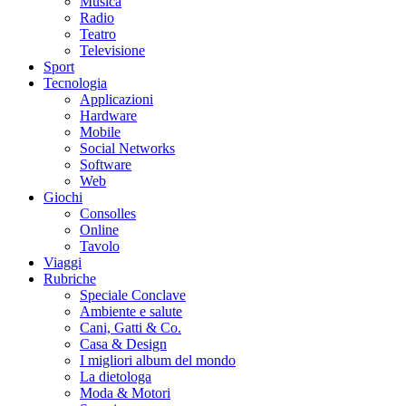
Musica
Radio
Teatro
Televisione
Sport
Tecnologia
Applicazioni
Hardware
Mobile
Social Networks
Software
Web
Giochi
Consolles
Online
Tavolo
Viaggi
Rubriche
Speciale Conclave
Ambiente e salute
Cani, Gatti & Co.
Casa & Design
I migliori album del mondo
La dietologa
Moda & Motori