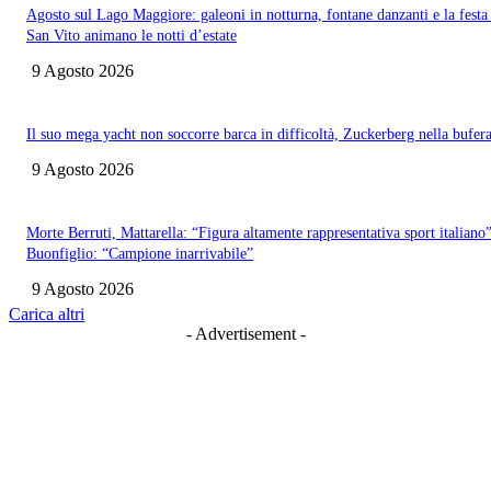
Agosto sul Lago Maggiore: galeoni in notturna, fontane danzanti e la festa
San Vito animano le notti d’estate
9 Agosto 2026
Il suo mega yacht non soccorre barca in difficoltà, Zuckerberg nella bufer
9 Agosto 2026
Morte Berruti, Mattarella: “Figura altamente rappresentativa sport italiano”
Buonfiglio: “Campione inarrivabile”
9 Agosto 2026
Carica altri
- Advertisement -