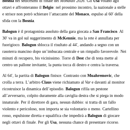
Bosnia
nei sedicesimi di finale dei
Mondiali 2026
. Gli
Usa
volano agli
ottavi e affronteranno il
Belgio
: nel prossimo incontro, la nazionale a stelle
e strisce non potrò schierare l’attaccante del
Monaco
, espulso al 60′ della
sfida con la
Bosnia
.
Balogun
è il protagonista assoluto della gara giocata a
San Francisco
. Al
30′ va in gol sul suggerimento di
McKennie
, ma la rete è annullata per
fuorigioco.
Balogun
sblocca il risultato al 44′, andando a segno con un
rasoterra mancino dopo un’imbucata centrale e un rimpallo favorevole. Nei
minuti di recupero, bis vicinissimo. Torre di
Dest
che di testa mette al
centro un pallone invitante, la punta tocca di destro e centra la traversa.
Al 64′, la partita di
Balogun
finisce. Contrasto con
Muahremovic
, che
crolla a terra. L’arbitro
Claus
viene richiamato al
Var
e davanti al monitor
ricostruisce la dinamica dell’episodio.
Balogun
rifila un pestone
all’avversario, colpito duramente alla caviglia destra che si piega in modo
innaturale. Per il direttore di gara, nessun dubbio: si tratta di un fallo
violento e pericoloso, non importa se sia volontario o meno. Cartellino
rosso, espulsione diretta e squalifica che impedirà a
Balogun
di giocare
negli ottavi di finale. Per gli
Usa
, nessuna chance di presentare ricorso.