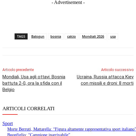
- Advertisement -
TAGS
Balogun
bosnia
calcio
Mondiali 2026
usa
Articolo precedente
Articolo successivo
Mondiali, Usa agli ottavi: Bosnia
Ucraina, Russia attacca Kiev
battuta 2-0, ora la sfida con il
con missili e droni: 8 morti
Belgio
ARTICOLI CORRELATI
Sport
Morte Berruti, Mattarella: “Figura altamente rappresentativa sport italiano”
Buonfiglio: “Campione inarrivabile”