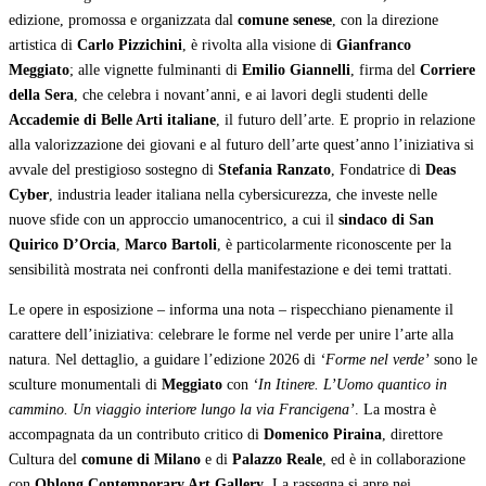
edizione, promossa e organizzata dal
comune senese
, con la direzione
artistica di
Carlo Pizzichini
, è rivolta alla visione di
Gianfranco
Meggiato
; alle vignette fulminanti di
Emilio Giannelli
, firma del
Corriere
della Sera
, che celebra i novant’anni, e ai lavori degli studenti delle
Accademie di Belle Arti italiane
, il futuro dell’arte. E proprio in relazione
alla valorizzazione dei giovani e al futuro dell’arte quest’anno l’iniziativa si
avvale del prestigioso sostegno di
Stefania Ranzato
, Fondatrice di
Deas
Cyber
, industria leader italiana nella cybersicurezza, che investe nelle
nuove sfide con un approccio umanocentrico, a cui il
sindaco di San
Quirico D’Orcia
,
Marco Bartoli
, è particolarmente riconoscente per la
sensibilità mostrata nei confronti della manifestazione e dei temi trattati.
Le opere in esposizione – informa una nota – rispecchiano pienamente il
carattere dell’iniziativa: celebrare le forme nel verde per unire l’arte alla
natura. Nel dettaglio, a guidare l’edizione 2026 di
‘Forme nel verde’
sono le
sculture monumentali di
Meggiato
con
‘In Itinere. L’Uomo quantico in
cammino. Un viaggio interiore lungo la via Francigena’
. La mostra è
accompagnata da un contributo critico di
Domenico Piraina
, direttore
Cultura del
comune di Milano
e di
Palazzo Reale
, ed è in collaborazione
con
Oblong Contemporary Art Gallery
. La rassegna si apre nei