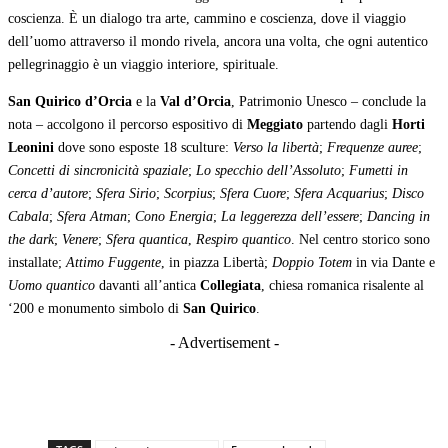
coscienza. È un dialogo tra arte, cammino e coscienza, dove il viaggio
dell’uomo attraverso il mondo rivela, ancora una volta, che ogni autentico
pellegrinaggio è un viaggio interiore, spirituale.
San Quirico d’Orcia
e la
Val d’Orcia
, Patrimonio Unesco – conclude la
nota – accolgono il percorso espositivo di
Meggiato
partendo dagli
Horti
Leonini
dove sono esposte 18 sculture:
Verso la libertà
;
Frequenze auree
;
Concetti di sincronicità spaziale
;
Lo specchio dell’Assoluto
;
Fumetti in
cerca d’autore
;
Sfera Sirio
;
Scorpius
;
Sfera Cuore
;
Sfera Acquarius
;
Disco
Cabala
;
Sfera Atman
;
Cono Energia
;
La leggerezza dell’essere
;
Dancing in
the dark
;
Venere
;
Sfera quantica
,
Respiro quantico
. Nel centro storico sono
installate;
Attimo Fuggente
, in piazza Libertà;
Doppio Totem
in via Dante e
Uomo quantico
davanti all’antica
Collegiata
, chiesa romanica risalente al
‘200 e monumento simbolo di
San Quirico
.
- Advertisement -