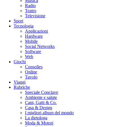
Musica
Radio
Teatro
Televisione
Sport
Tecnologia
Applicazioni
Hardware
Mobile
Social Networks
Software
Web
Giochi
Consolles
Online
Tavolo
Viaggi
Rubriche
Speciale Conclave
Ambiente e salute
Cani, Gatti & Co.
Casa & Design
I migliori album del mondo
La dietologa
Moda & Motori