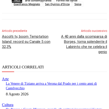
TAGS
arte contemporanea
Forme nel verde
Gianfranco Meggiato
San Quirico d’Orcia
Siena
Articolo precedente
Articolo successivo
Ascolti tv, boom Temptation
A 40 anni dalla scomparsa di
Island: record su Canale 5 con
Borges, torna splendente il
32,3%
Labirinto che ne celebra il
genio
ARTICOLI CORRELATI
Arte
La Venere di Tiziano arriva a Verona dal Prado per i cento anni di
Castelvecchio
8 Agosto 2026
Cultura