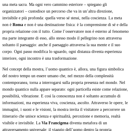
una meta sacra. Ma ogni vero cammino esteriore – spiegano gli
organizzatori – custodisce un percorso che va in un’altra direzione,
invisibile e più profonda: quella verso sé stessi, nella coscienza. La meta
non è
Roma
e non è una destinazione fisica: è la comprensione di sé e della
propria relazione con il tutto. Come l’osservatore non è esterno al fenomeno
ma parte integrante di esso, allo stesso modo il pellegrino non attraversa
soltanto il paesaggio: anche il paesaggio attraversa la sua mente e il suo
corpo. Ogni passo modifica lo sguardo, ogni distanza diventa esperienza
interiore, ogni incontro è una trasformazione.
Nel concept della mostra, l’uomo quantico è, allora, una figura simbolica
del nostro tempo un essere umano che, nel mezzo della complessità
contemporanea, torna a interrogarsi sulla propria presenza nel mondo. Nel
mondo quantico nulla appare separato: ogni particella esiste come relazione,
possibilità, vibrazione. E così la conoscenza non è soltanto accumulo di
informazioni, ma esperienza viva, coscienza, ascolto. Attraverso le opere, le
immagini, i suoni e le visioni, la mostra invita il visitatore a percorrere un
itinerario che unisce scienza e spiritualità, percezione e memoria, realtà
visibile e invisibile. La
Via Francigena
diventa metafora di un
attraversamento universale: il viaggio dell’uomo dentro la propria