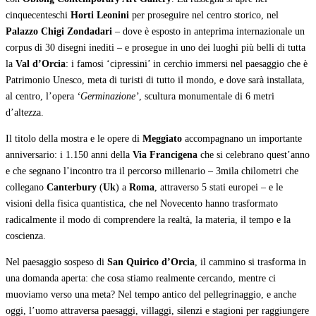
cinquecenteschi
Horti Leonini
per proseguire nel centro storico, nel
Palazzo Chigi Zondadari
– dove è esposto in anteprima internazionale un
corpus di 30 disegni inediti – e prosegue in uno dei luoghi più belli di tutta
la
Val d’Orcia
: i famosi ‘cipressini’ in cerchio immersi nel paesaggio che è
Patrimonio Unesco, meta di turisti di tutto il mondo, e dove sarà installata,
al centro, l’opera
‘Germinazione’
, scultura monumentale di 6 metri
d’altezza.
Il titolo della mostra e le opere di
Meggiato
accompagnano un importante
anniversario: i 1.150 anni della
Via Francigena
che si celebrano quest’anno
e che segnano l’incontro tra il percorso millenario – 3mila chilometri che
collegano
Canterbury
(
Uk
) a
Roma
, attraverso 5 stati europei – e le
visioni della fisica quantistica, che nel Novecento hanno trasformato
radicalmente il modo di comprendere la realtà, la materia, il tempo e la
coscienza.
Nel paesaggio sospeso di
San Quirico d’Orcia
, il cammino si trasforma in
una domanda aperta: che cosa stiamo realmente cercando, mentre ci
muoviamo verso una meta? Nel tempo antico del pellegrinaggio, e anche
oggi, l’uomo attraversa paesaggi, villaggi, silenzi e stagioni per raggiungere