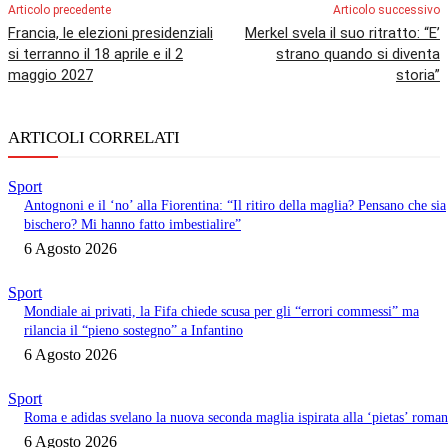
Articolo precedente
Articolo successivo
Francia, le elezioni presidenziali
Merkel svela il suo ritratto: “E’
si terranno il 18 aprile e il 2
strano quando si diventa
maggio 2027
storia”
ARTICOLI CORRELATI
Sport
Antognoni e il ‘no’ alla Fiorentina: “Il ritiro della maglia? Pensano che sia
bischero? Mi hanno fatto imbestialire”
6 Agosto 2026
Sport
Mondiale ai privati, la Fifa chiede scusa per gli “errori commessi” ma
rilancia il “pieno sostegno” a Infantino
6 Agosto 2026
Sport
Roma e adidas svelano la nuova seconda maglia ispirata alla ‘pietas’ roma
6 Agosto 2026