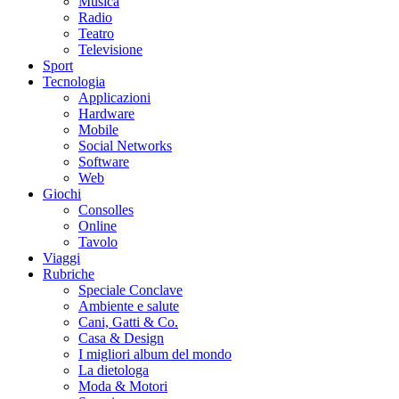
Musica
Radio
Teatro
Televisione
Sport
Tecnologia
Applicazioni
Hardware
Mobile
Social Networks
Software
Web
Giochi
Consolles
Online
Tavolo
Viaggi
Rubriche
Speciale Conclave
Ambiente e salute
Cani, Gatti & Co.
Casa & Design
I migliori album del mondo
La dietologa
Moda & Motori