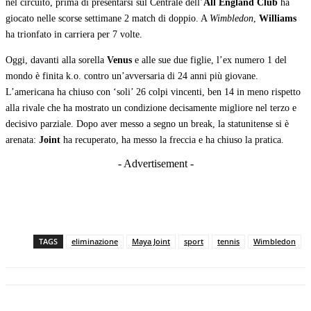
nel circuito, prima di presentarsi sul Centrale dell’
All England Club
ha
giocato nelle scorse settimane 2 match di doppio. A
Wimbledon
,
Williams
ha trionfato in carriera per 7 volte.
Oggi, davanti alla sorella
Venus
e alle sue due figlie, l’ex numero 1 del
mondo è finita k.o. contro un’avversaria di 24 anni più giovane.
L’americana ha chiuso con ‘soli’ 26 colpi vincenti, ben 14 in meno rispetto
alla rivale che ha mostrato un condizione decisamente migliore nel terzo e
decisivo parziale. Dopo aver messo a segno un break, la statunitense si è
arenata:
Joint
ha recuperato, ha messo la freccia e ha chiuso la pratica.
- Advertisement -
TAGS
eliminazione
Maya Joint
sport
tennis
Wimbledon