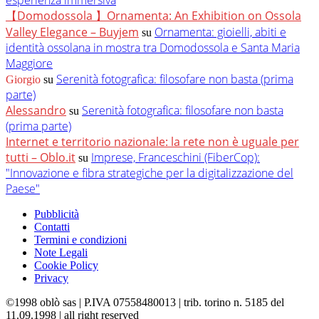
esperienza immersiva
【Domodossola 】Ornamenta: An Exhibition on Ossola
Valley Elegance – Buyjem
Ornamenta: gioielli, abiti e
su
identità ossolana in mostra tra Domodossola e Santa Maria
Maggiore
Serenità fotografica: filosofare non basta (prima
Giorgio
su
parte)
Alessandro
Serenità fotografica: filosofare non basta
su
(prima parte)
Internet e territorio nazionale: la rete non è uguale per
tutti – Oblo.it
Imprese, Franceschini (FiberCop):
su
"Innovazione e fibra strategiche per la digitalizzazione del
Paese"
Pubblicità
Contatti
Termini e condizioni
Note Legali
Cookie Policy
Privacy
©1998 oblò sas | P.IVA 07558480013 | trib. torino n. 5185 del
11.09.1998 | all right reserved