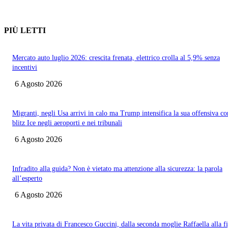
PIÙ LETTI
Mercato auto luglio 2026: crescita frenata, elettrico crolla al 5,9% senza
incentivi
6 Agosto 2026
Migranti, negli Usa arrivi in calo ma Trump intensifica la sua offensiva co
blitz Ice negli aeroporti e nei tribunali
6 Agosto 2026
Infradito alla guida? Non è vietato ma attenzione alla sicurezza: la parola
all’esperto
6 Agosto 2026
La vita privata di Francesco Guccini, dalla seconda moglie Raffaella alla fi