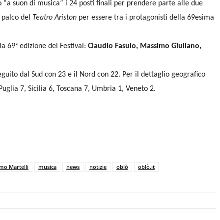
 “a suon di musica” i 24 posti finali per prendere parte alle due
 palco del
Teatro Ariston
per essere tra i protagonisti della 69esima
a 69ᵃ edizione del Festival:
Claudio Fasulo, Massimo Giuliano,
eguito dal Sud con 23 e il Nord con 22.
Per il dettaglio geografico
glia 7, Sicilia 6, Toscana 7, Umbria 1, Veneto 2.
mo Martelli
musica
news
notizie
oblò
oblò.it