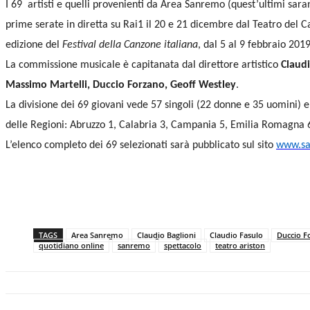
I 69 artisti e quelli provenienti da Area Sanremo (quest’ultimi sara
prime serate in diretta su Rai1 il 20 e 21 dicembre dal Teatro del Ca
edizione del
Festival della Canzone italiana
, dal 5 al 9 febbraio 2019
La commissione musicale è capitanata dal direttore artistico
Claudi
Massimo Martelli, Duccio Forzano, Geoff Westley
.
La divisione dei 69 giovani vede 57 singoli (22 donne e 35 uomini) e
delle Regioni: Abruzzo 1, Calabria 3, Campania 5, Emilia Romagna 6,
L’elenco completo dei 69 selezionati sarà pubblicato sul sito
www.sa
TAGS
Area Sanremo
Claudio Baglioni
Claudio Fasulo
Duccio F
quotidiano online
sanremo
spettacolo
teatro ariston