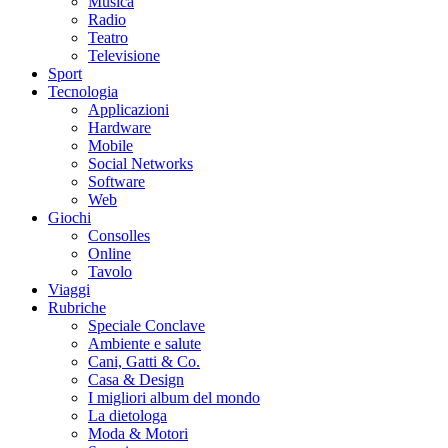
Musica
Radio
Teatro
Televisione
Sport
Tecnologia
Applicazioni
Hardware
Mobile
Social Networks
Software
Web
Giochi
Consolles
Online
Tavolo
Viaggi
Rubriche
Speciale Conclave
Ambiente e salute
Cani, Gatti & Co.
Casa & Design
I migliori album del mondo
La dietologa
Moda & Motori