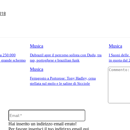
2018
Musica
Musica
da 250.000
Dubrazil apre il percorso solista con Dudu, tra
I Suoni delle
ul grande schermo
rap, portoghese e brazilian funk
in quota dal 
Musica
Ferragosto a Portorose: Tony Hadley, cena
stellata sul molo e le saline di Sicciole
Email:*
Hai inserito un indirizzo email errato!
Per favore inserisci il tuo indirizzo email qui