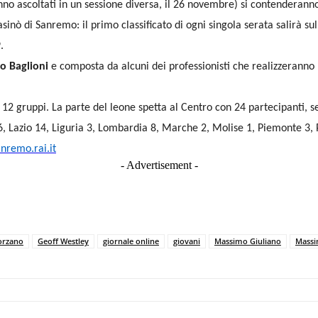
nno ascoltati in un sessione diversa, il 26 novembre) si contenderanno
sinò di Sanremo: il primo classificato di ogni singola serata salirà sul
.
o Baglioni
e composta da alcuni dei professionisti che realizzeranno l
 12 gruppi. La parte del leone spetta al Centro con 24 partecipanti, s
 Lazio 14, Liguria 3, Lombardia 8, Marche 2, Molise 1, Piemonte 3, Pu
nremo.rai.it
- Advertisement -
orzano
Geoff Westley
giornale online
giovani
Massimo Giuliano
Massi