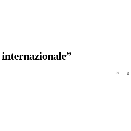
 internazionale”
25
0