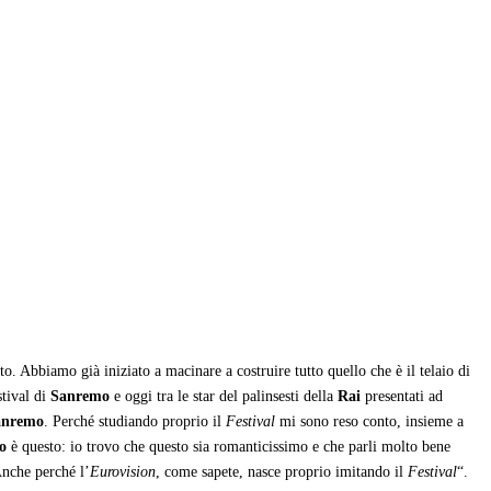
o. Abbiamo già iniziato a macinare a costruire tutto quello che è il telaio di
stival di
Sanremo
e oggi tra le star del palinsesti della
Rai
presentati ad
anremo
. Perché studiando proprio il
Festival
mi sono reso conto, insieme a
o
è questo: io trovo che questo sia romanticissimo e che parli molto bene
Anche perché l’
Eurovision
, come sapete, nasce proprio imitando il
Festival
“.