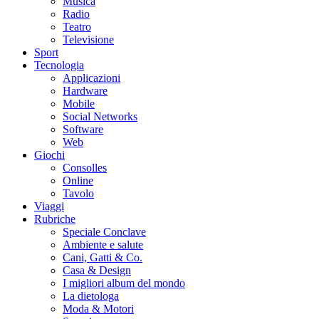
Musica
Radio
Teatro
Televisione
Sport
Tecnologia
Applicazioni
Hardware
Mobile
Social Networks
Software
Web
Giochi
Consolles
Online
Tavolo
Viaggi
Rubriche
Speciale Conclave
Ambiente e salute
Cani, Gatti & Co.
Casa & Design
I migliori album del mondo
La dietologa
Moda & Motori