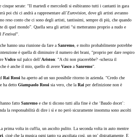
 cinque serate: “Il martedì e mercoledì si esibiranno tutti i cantanti in gara
erà poi chi ci andrà a rappresentare all’
Eurovision
, dove gli artisti avranno
o reso conto che ci sono degli artisti, tantissimi, sempre di più, che quando
rte di quel mondo”. Quella sera gli artisti “si metteranno proprio a nudo e
el
Festival
“.
o che hanno una riunione da fare a
Sanremo
, e molto probabilmente potrebbe
’intenzione è quella di diminuire il numero dei brani, “proprio per dare respiro
ere
Vsdco
sul palco dell’
Ariston
: “A chi non piacerebbe? -scherza il
 che è anche il mio, quello di avere
Vasco
a
Sanremo
“.
ad
Rai
Rossi
ha aperto ad un suo possibile ritorno in azienda. “Credo che
he ha detto
Giampaolo Rossi
sia vero, che la
Rai
per definizione non è
e hanno fatto
Sanremo
e che ti dicono tutti alla fine è che ‘Baudo docet’:
prenda la responsabilità di dire i sì e no però sicuramente insomma sono ascolti
a prima volta in cuffia, un ascolto pulito. La seconda volta in auto mentre
ri
, cioè che la musica ogni tanto va ascoltata così, un po’ distrattamente. E