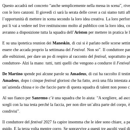
Questo accadrà nel concreto “anche semplicemente nella messa in scena”, riv
con le loro canzoni. Il giovedì ci sarà la serata delle cover a cui siamo tutti a
l’opportunità di mettere in scena secondo la loro idea creativa. La loro perfo
poi li vai a vedere nel live restituiscono molto al pubblico con la loro idea, 
avranno a disposizione tutta la squadra dell’
Ariston
per mettere in pratica le 
E su una ipotetica reunion dei
Maneskin
, di cui si è parlato nelle scorse se
essere che accada proprio la settimana del
Festival
. Non so”. Il conduttore pa
alle esibizioni, per dare un po di respiro al racconto del
festival
, soprattutto p
conduttore- Alzi la mano: tutti, tutti quelli che vengono a condurre il
Festival
De Martino
spende poi alcune parole su
Amadeus
, di cui ha raccolto il test
Amadeus
, dopo i cinque
festival
gloriosi che ha fatto, avrà una fila intestata 
un’azienda chiusa e io che faccio parte di questa squadra di talent non posso c
Al suo fianco per
Sanremo
c’è una squadra che lo aiuta: “A scegliere, ad ascol
scegli con la tua testa perché la faccia, per non dire un’altra parte del corpo, 
condivisi”.
Il conduttore del
festival
2027 fa capire insomma che le idee sono chiare, a par
guido. E la terza volta mentre corro. Se sopravvive a questi tre ascolti vuol