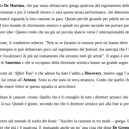
ela
De Martino
, che pur senza sbilanciarsi spiega qualcosa del regolamento delle
ffezionati e poi il venerdì invece ci sarà questa serata performance, che determin
rmance riguarda la loro canzone in gara. Questo perché girando per palchi mi son
col loro mondo di riferimento estetico e quindi era giusto secondo me portare pa
loro idee. Questo credo che sia già un piccolo slancio verso l’internazionalità d
ttimane, il conduttore scherza: “Non so se faranno la reunion però mi hanno dett
rtenopeo si può sbilanciare poco sul regolamento del
festival
, ma anticipa che l
er focalizzarci di più sul trattamento che avranno tutti gli artisti”. Il sogno è av
di
Sanremo
e che si occupano della direzione artistica hanno un grande sogno
imone ad ‘
Affari Tuoi
‘ e che adesso ha dato l’addio a
Discovery
, mentre oggi l’
a lui ormai all’
Ariston
. Sono io che sono in terra straniera. Credo che quello c
he essere felice se questa squadra si arricchisce.
tare le canzoni -rivela- Quello che è il consiglio di tutti i direttori artistici ch
è la tua. Quindi è giusto, secondo me che il direttore artistico poi alla fine si 
tire dal metodo di scelta dei brani: “Ascolto la canzone in tre modi – spiega- L
 dire che già c’è qualcosa. E mutuando anche un po’ una cosa che disse
De Grego