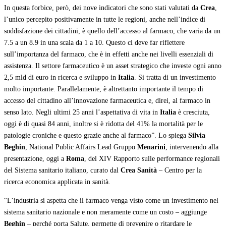
In questa forbice, però, dei nove indicatori che sono stati valutati da
Crea
,
l’unico percepito positivamente in tutte le regioni, anche nell’indice di
soddisfazione dei cittadini, è quello dell’accesso al farmaco, che varia da un
7.5 a un 8.9 in una scala da 1 a 10. Questo ci deve far riflettere
sull’importanza del farmaco, che è in effetti anche nei livelli essenziali di
assistenza. Il settore farmaceutico è un asset strategico che investe ogni anno
2,5 mld di euro in ricerca e sviluppo in
Italia
. Si tratta di un investimento
molto importante. Parallelamente, è altrettanto importante il tempo di
accesso del cittadino all’innovazione farmaceutica e, direi, al farmaco in
senso lato. Negli ultimi 25 anni l’aspettativa di vita in
Italia
è cresciuta,
oggi è di quasi 84 anni, inoltre si è ridotta del 41% la mortalità per le
patologie croniche e questo grazie anche al farmaco”. Lo spiega
Silvia
Beghin
, National Public Affairs Lead Gruppo
Menarini
, intervenendo alla
presentazione, oggi a
Roma
, del XIV Rapporto sulle performance regionali
del Sistema sanitario italiano, curato dal
Crea Sanità
– Centro per la
ricerca economica applicata in sanità.
“L’industria si aspetta che il farmaco venga visto come un investimento nel
sistema sanitario nazionale e non meramente come un costo – aggiunge
Beghin
– perché porta Salute, permette di prevenire o ritardare le