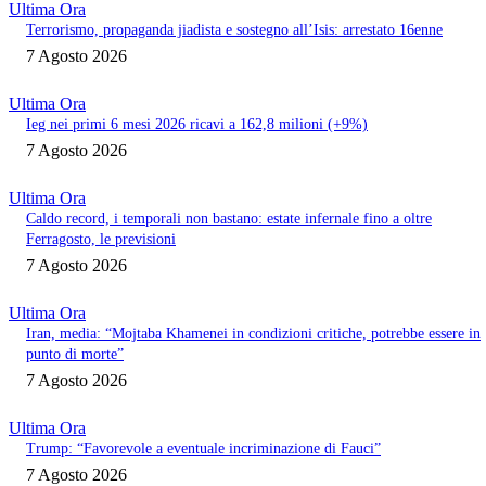
Ultima Ora
Terrorismo, propaganda jiadista e sostegno all’Isis: arrestato 16enne
7 Agosto 2026
Ultima Ora
Ieg nei primi 6 mesi 2026 ricavi a 162,8 milioni (+9%)
7 Agosto 2026
Ultima Ora
Caldo record, i temporali non bastano: estate infernale fino a oltre
Ferragosto, le previsioni
7 Agosto 2026
Ultima Ora
Iran, media: “Mojtaba Khamenei in condizioni critiche, potrebbe essere in
punto di morte”
7 Agosto 2026
Ultima Ora
Trump: “Favorevole a eventuale incriminazione di Fauci”
7 Agosto 2026