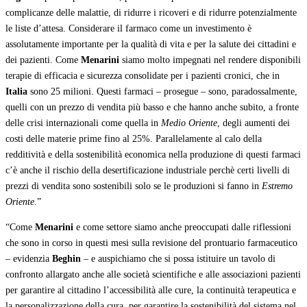
complicanze delle malattie, di ridurre i ricoveri e di ridurre potenzialmente
le liste d’attesa. Considerare il farmaco come un investimento è
assolutamente importante per la qualità di vita e per la salute dei cittadini e
dei pazienti. Come
Menarini
siamo molto impegnati nel rendere disponibili
terapie di efficacia e sicurezza consolidate per i pazienti cronici, che in
Italia
sono 25 milioni. Questi farmaci – prosegue – sono, paradossalmente,
quelli con un prezzo di vendita più basso e che hanno anche subito, a fronte
delle crisi internazionali come quella in
Medio Oriente
, degli aumenti dei
costi delle materie prime fino al 25%. Parallelamente al calo della
redditività e della sostenibilità economica nella produzione di questi farmaci
c’è anche il rischio della desertificazione industriale perchè certi livelli di
prezzi di vendita sono sostenibili solo se le produzioni si fanno in
Estremo
Oriente
.”
“Come
Menarini
e come settore siamo anche preoccupati dalle riflessioni
che sono in corso in questi mesi sulla revisione del prontuario farmaceutico
– evidenzia
Beghin
– e auspichiamo che si possa istituire un tavolo di
confronto allargato anche alle società scientifiche e alle associazioni pazienti
per garantire al cittadino l’accessibilità alle cure, la continuità terapeutica e
la personalizzazione della cura, per garantire la sostenibilità del sistema nel