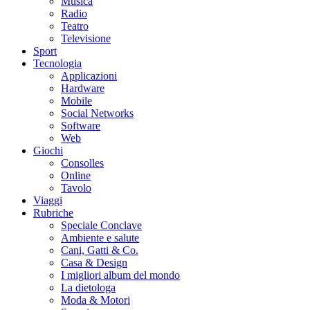
Musica
Radio
Teatro
Televisione
Sport
Tecnologia
Applicazioni
Hardware
Mobile
Social Networks
Software
Web
Giochi
Consolles
Online
Tavolo
Viaggi
Rubriche
Speciale Conclave
Ambiente e salute
Cani, Gatti & Co.
Casa & Design
I migliori album del mondo
La dietologa
Moda & Motori