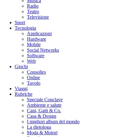
Musica
Radio
Teatro
Televisione
Sport
Tecnologia
Applicazioni
Hardware
Mobile
Social Networks
Software
Web
Giochi
Consolles
Online
Tavolo
Viaggi
Rubriche
Speciale Conclave
Ambiente e salute
Cani, Gatti & Co.
Casa & Design
I migliori album del mondo
La dietologa
Moda & Motori