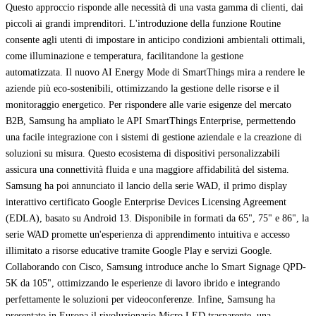
Questo approccio risponde alle necessità di una vasta gamma di clienti, dai
piccoli ai grandi imprenditori. L'introduzione della funzione Routine
consente agli utenti di impostare in anticipo condizioni ambientali ottimali,
come illuminazione e temperatura, facilitandone la gestione
automatizzata. Il nuovo AI Energy Mode di SmartThings mira a rendere le
aziende più eco-sostenibili, ottimizzando la gestione delle risorse e il
monitoraggio energetico. Per rispondere alle varie esigenze del mercato
B2B, Samsung ha ampliato le API SmartThings Enterprise, permettendo
una facile integrazione con i sistemi di gestione aziendale e la creazione di
soluzioni su misura. Questo ecosistema di dispositivi personalizzabili
assicura una connettività fluida e una maggiore affidabilità del sistema.
Samsung ha poi annunciato il lancio della serie WAD, il primo display
interattivo certificato Google Enterprise Devices Licensing Agreement
(EDLA), basato su Android 13. Disponibile in formati da 65", 75" e 86", la
serie WAD promette un'esperienza di apprendimento intuitiva e accesso
illimitato a risorse educative tramite Google Play e servizi Google.
Collaborando con Cisco, Samsung introduce anche lo Smart Signage QPD-
5K da 105", ottimizzando le esperienze di lavoro ibrido e integrando
perfettamente le soluzioni per videoconferenze. Infine, Samsung ha
presentato in Europa il rivoluzionario Micro LED trasparente, una