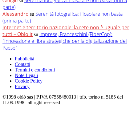
Serenità fotografica: filosofare non basta (prima
Giorgio
su
parte)
Alessandro
Serenità fotografica: filosofare non basta
su
(prima parte)
Internet e territorio nazionale: la rete non è uguale per
tutti – Oblo.it
Imprese, Franceschini (FiberCop):
su
"Innovazione e fibra strategiche per la digitalizzazione del
Paese"
Pubblicità
Contatti
Termini e condizioni
Note Legali
Cookie Policy
Privacy
©1998 oblò sas | P.IVA 07558480013 | trib. torino n. 5185 del
11.09.1998 | all right reserved