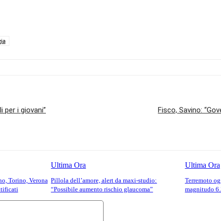
gia
 per i giovani”
Fisco, Savino: “Go
Ultima Ora
Ultima Ora
no, Torino, Verona
Pillola dell’amore, alert da maxi-studio:
Terremoto ogg
tificati
“Possibile aumento rischio glaucoma”
magnitudo 6.
Commento: