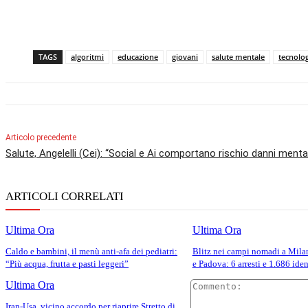
TAGS
algoritmi
educazione
giovani
salute mentale
tecnolo
Articolo precedente
Salute, Angelelli (Cei): “Social e Ai comportano rischio danni mentali
ARTICOLI CORRELATI
Ultima Ora
Ultima Ora
Caldo e bambini, il menù anti-afa dei pediatri:
Blitz nei campi nomadi a Mila
“Più acqua, frutta e pasti leggeri”
e Padova: 6 arresti e 1.686 iden
Ultima Ora
Iran-Usa, vicino accordo per riaprire Stretto di