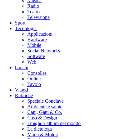
Musica
Radio
Teatro
Televisione
Sport
Tecnologia
Applicazioni
Hardware
Mobile
Social Networks
Software
Web
Giochi
Consolles
Online
Tavolo
Viaggi
Rubriche
Speciale Conclave
Ambiente e salute
Cani, Gatti & Co.
Casa & Design
I migliori album del mondo
La dietologa
Moda & Motori