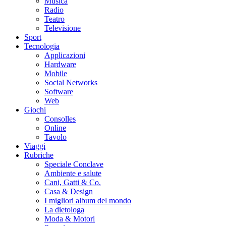
Musica
Radio
Teatro
Televisione
Sport
Tecnologia
Applicazioni
Hardware
Mobile
Social Networks
Software
Web
Giochi
Consolles
Online
Tavolo
Viaggi
Rubriche
Speciale Conclave
Ambiente e salute
Cani, Gatti & Co.
Casa & Design
I migliori album del mondo
La dietologa
Moda & Motori