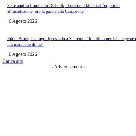
Sette anni fa l’omicidio Diabolik, il presunto killer dall’ergastolo
all’assoluzione: ora la parola alla Cassazione
6 Agosto 2026
Eddie Brock, lo sfogo ripensando a Sanremo: “Io ultimo perché c’è gente 
più marchette di me”
6 Agosto 2026
Carica altri
- Advertisement -