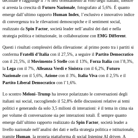
decimale e raggiunge il 7% nell’orientamento al voto degli italiani, mentre
si arresta la crescita di
Futuro Nazionale
, fotografato al 5,6%. È quanto
emerge dall’ultimo rapporto
Human Index
, l’esclusivo e innovativo indice
di convergenza tra le rilevazioni demoscopiche e il sentiment social,
realizzato da
Spin Factor
, società leader nell’analisi dei dati e nella
strategia politica e istituzionale, in collaborazione con
EMG Different
.
Questi i risultati complessivi della rilevazione: al primo posto tra i partiti si
conferma
Fratelli d’Italia
con il 27,5%, a seguire il
Partito Democratico
con il 21,5%, il
Movimento 5 Stelle
con il 13%,
Forza Italia
con l’8,3%,
la
Lega
con il 7%,
Alleanza Verdi e Sinistra
con il 6,2%,
Futuro
Nazionale
con il 5,6%,
Azione
con il 3%,
Italia Viva
con il 2,5% e il
Partito Liberal Democratico
con l’1,6%.
Lo scontro
Meloni
–
Trump
ha invece polarizzato le conversazioni degli
italiani sui social, raccogliendo il 52,8% delle discussioni relative ai temi
politici e generando da solo 3,5 milioni di interazioni: è il tema in cima sia
per volume di conversazione sia per interazioni totali. È sempre quanto
emerge dall’ultimo rapporto realizzato da
Spin Factor
, società leader a
livello nazionale nell’analisi dei dati e nella strategia politica e istituzionale,
tramite
Human
, la propria piattaforma di social listening AI driven. A