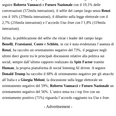
seguire
Roberto Vannacci
e
Futuro Nazionale
con il 19,1% delle
conversazioni (572mila interazioni), il selfie del campo largo senza
Renzi
con il 16% (370mila interazioni), il dibattito sulla legge elettorale con il
2,7% (216mila interazioni) e l’accordo
Usa
–
Iran
con l’1,8% (119mila
interazioni).
Infine, la pubblicazione del selfie che ritrae i leader del campo largo
Bonelli
,
Fratoianni
,
Conte
e
Schlein
, in cui è stata evidenziata l’assenza di
Renzi
, ha raccolto un orientamento negativo del 73%, il peggiore negli
ultimi dieci giorni tra le principali discussioni relative alla politica sui
social, sempre dall’ultimo rapporto realizzato da
Spin Factor
tramite
Human
, la propria piattaforma di social listening AI driven. A seguire
Donald Trump
ha raccolto il 68% di orientamento negativo per gli attacchi
all’Italia e a
Giorgia Meloni
; la discussione sulla legge elettorale un
orientamento negativo del 59%;
Roberto Vannacci
e
Futuro Nazionale
un
orientamento negativo del 56%. L’unico tema tra i top five con un
orientamento positivo (71%) riguarda l’accordo raggiunto tra
Usa
e
Iran
.
- Advertisement -