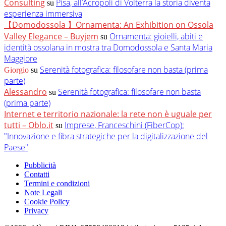
Consulting
Pisa, all’Acropoli di Volterra la storia diventa
su
esperienza immersiva
【Domodossola 】Ornamenta: An Exhibition on Ossola
Valley Elegance – Buyjem
Ornamenta: gioielli, abiti e
su
identità ossolana in mostra tra Domodossola e Santa Maria
Maggiore
Serenità fotografica: filosofare non basta (prima
Giorgio
su
parte)
Alessandro
Serenità fotografica: filosofare non basta
su
(prima parte)
Internet e territorio nazionale: la rete non è uguale per
tutti – Oblo.it
Imprese, Franceschini (FiberCop):
su
"Innovazione e fibra strategiche per la digitalizzazione del
Paese"
Pubblicità
Contatti
Termini e condizioni
Note Legali
Cookie Policy
Privacy