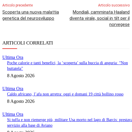
Articolo precedente
Articolo successivo
Scoperta una nuova malattia
Mondiali, camminata Haaland
genetica del neurosviluppo
diventa virale, social in tilt per il
norvegese
ARTICOLI CORRELATI
Ultima Ora
Poche calorie e tanti benefici, la ‘scoperta’ sulla buccia di anguria: “Non
buttatela”
8 Agosto 2026
Ultima Ora
Caldo africano, l’afa non arretra: oggi e domani 19 città bollino rosso
8 Agosto 2026
Ultima Ora
Si tuffa e non riemerge più, militare Usa morto nel lago di Barcis: prestav
servizio alla base di Aviano