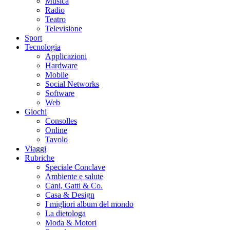
Musica
Radio
Teatro
Televisione
Sport
Tecnologia
Applicazioni
Hardware
Mobile
Social Networks
Software
Web
Giochi
Consolles
Online
Tavolo
Viaggi
Rubriche
Speciale Conclave
Ambiente e salute
Cani, Gatti & Co.
Casa & Design
I migliori album del mondo
La dietologa
Moda & Motori