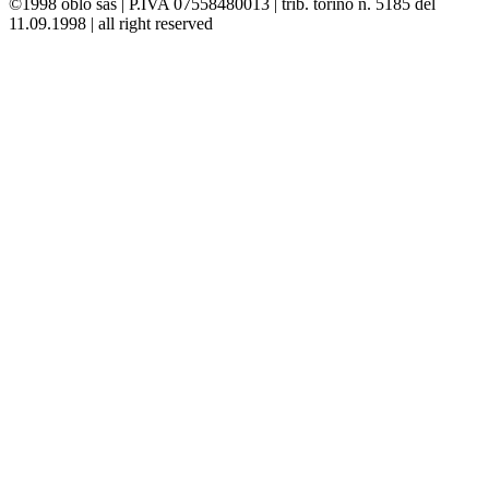
©1998 oblò sas | P.IVA 07558480013 | trib. torino n. 5185 del
11.09.1998 | all right reserved