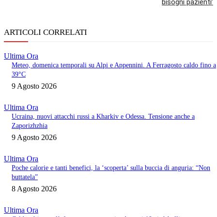
bisogni pazienti’
ARTICOLI CORRELATI
Ultima Ora
Meteo, domenica temporali su Alpi e Appennini. A Ferragosto caldo fino a
39°C
9 Agosto 2026
Ultima Ora
Ucraina, nuovi attacchi russi a Kharkiv e Odessa. Tensione anche a
Zaporizhzhia
9 Agosto 2026
Ultima Ora
Poche calorie e tanti benefici, la ‘scoperta’ sulla buccia di anguria: “Non
buttatela”
8 Agosto 2026
Ultima Ora