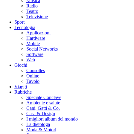
Musica
Radio
Teatro
Televisione
Sport
Tecnologia
Applicazioni
Hardware
Mobile
Social Networks
Software
Web
Giochi
Consolles
Online
Tavolo
Viaggi
Rubriche
Speciale Conclave
Ambiente e salute
Cani, Gatti & Co.
Casa & Design
I migliori album del mondo
La dietologa
Moda & Motori