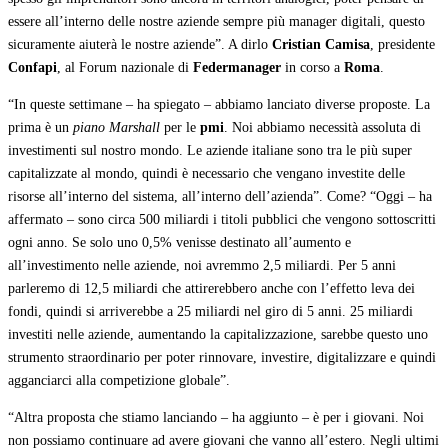
essere all’interno delle nostre aziende sempre più manager digitali, questo
sicuramente aiuterà le nostre aziende”. A dirlo
Cristian Camisa
, presidente
Confapi
, al Forum nazionale di
Federmanager
in corso a
Roma
.
“In queste settimane – ha spiegato – abbiamo lanciato diverse proposte. La
prima è un
piano Marshall
per le
pmi
. Noi abbiamo necessità assoluta di
investimenti sul nostro mondo. Le aziende italiane sono tra le più super
capitalizzate al mondo, quindi è necessario che vengano investite delle
risorse all’interno del sistema, all’interno dell’azienda”. Come? “Oggi – ha
affermato – sono circa 500 miliardi i titoli pubblici che vengono sottoscritti
ogni anno. Se solo uno 0,5% venisse destinato all’aumento e
all’investimento nelle aziende, noi avremmo 2,5 miliardi. Per 5 anni
parleremo di 12,5 miliardi che attirerebbero anche con l’effetto leva dei
fondi, quindi si arriverebbe a 25 miliardi nel giro di 5 anni. 25 miliardi
investiti nelle aziende, aumentando la capitalizzazione, sarebbe questo uno
strumento straordinario per poter rinnovare, investire, digitalizzare e quindi
agganciarci alla competizione globale”.
“Altra proposta che stiamo lanciando – ha aggiunto – è per i giovani. Noi
non possiamo continuare ad avere giovani che vanno all’estero. Negli ultimi