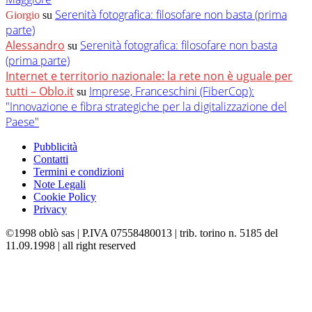
Serenità fotografica: filosofare non basta (prima
Giorgio
su
parte)
Alessandro
Serenità fotografica: filosofare non basta
su
(prima parte)
Internet e territorio nazionale: la rete non è uguale per
tutti – Oblo.it
Imprese, Franceschini (FiberCop):
su
"Innovazione e fibra strategiche per la digitalizzazione del
Paese"
Pubblicità
Contatti
Termini e condizioni
Note Legali
Cookie Policy
Privacy
©1998 oblò sas | P.IVA 07558480013 | trib. torino n. 5185 del
11.09.1998 | all right reserved