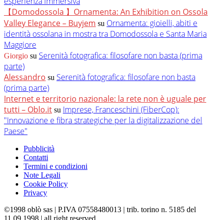
esperienza immersiva
【Domodossola 】Ornamenta: An Exhibition on Ossola
Valley Elegance – Buyjem
Ornamenta: gioielli, abiti e
su
identità ossolana in mostra tra Domodossola e Santa Maria
Maggiore
Serenità fotografica: filosofare non basta (prima
Giorgio
su
parte)
Alessandro
Serenità fotografica: filosofare non basta
su
(prima parte)
Internet e territorio nazionale: la rete non è uguale per
tutti – Oblo.it
Imprese, Franceschini (FiberCop):
su
"Innovazione e fibra strategiche per la digitalizzazione del
Paese"
Pubblicità
Contatti
Termini e condizioni
Note Legali
Cookie Policy
Privacy
©1998 oblò sas | P.IVA 07558480013 | trib. torino n. 5185 del
11.09.1998 | all right reserved