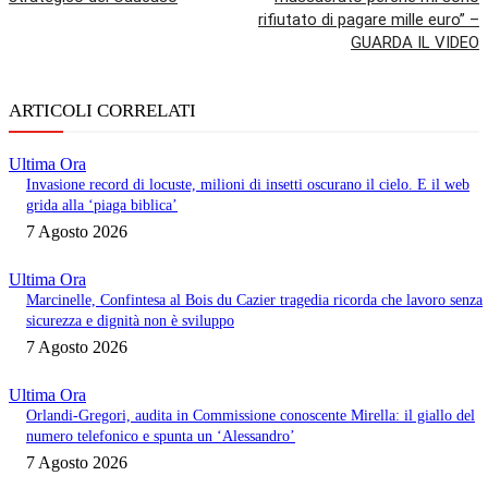
rifiutato di pagare mille euro” –
GUARDA IL VIDEO
ARTICOLI CORRELATI
Ultima Ora
Invasione record di locuste, milioni di insetti oscurano il cielo. E il web
grida alla ‘piaga biblica’
7 Agosto 2026
Ultima Ora
Marcinelle, Confintesa al Bois du Cazier tragedia ricorda che lavoro senza
sicurezza e dignità non è sviluppo
7 Agosto 2026
Ultima Ora
Orlandi-Gregori, audita in Commissione conoscente Mirella: il giallo del
numero telefonico e spunta un ‘Alessandro’
7 Agosto 2026