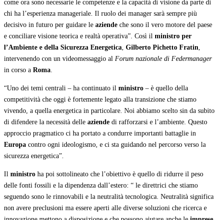
come ora sono necessarie le competenze e la capacità di visione da parte di
chi ha l’esperienza manageriale. Il ruolo dei manager sarà sempre più
decisivo in futuro per guidare le
aziende
che sono il vero motore del paese
e conciliare visione teorica e realtà operativa”. Così il
ministro per
l’Ambiente e della Sicurezza Energetica
,
Gilberto Pichetto Fratin
,
intervenendo con un videomessaggio al
Forum nazionale di Federmanager
in corso a
Roma
.
“Uno dei temi centrali – ha continuato il
ministro
– è quello della
competitività che oggi è fortemente legato alla transizione che stiamo
vivendo, a quella energetica in particolare. Noi abbiamo scelto sin da subito
di difendere la necessità delle
aziende
di rafforzarsi e l’ambiente. Questo
approccio pragmatico ci ha portato a condurre importanti battaglie in
Europa
contro ogni ideologismo, e ci sta guidando nel percorso verso la
sicurezza energetica”.
Il
ministro
ha poi sottolineato che l’obiettivo è quello di ridurre il peso
delle fonti fossili e la dipendenza dall’estero: “ le direttrici che stiamo
seguendo sono le rinnovabili e la neutralità tecnologica. Neutralità significa
non avere preclusioni ma essere aperti alle diverse soluzioni che ricerca e
innovazione mettono a disposizione e che possono aiutare anche le
imprese