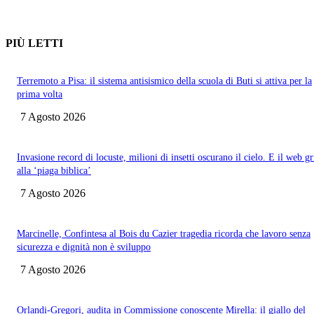
PIÙ LETTI
Terremoto a Pisa: il sistema antisismico della scuola di Buti si attiva per la
prima volta
7 Agosto 2026
Invasione record di locuste, milioni di insetti oscurano il cielo. E il web gr
alla ‘piaga biblica’
7 Agosto 2026
Marcinelle, Confintesa al Bois du Cazier tragedia ricorda che lavoro senza
sicurezza e dignità non è sviluppo
7 Agosto 2026
Orlandi-Gregori, audita in Commissione conoscente Mirella: il giallo del