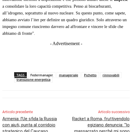
a consolidare la loro capacità competitiva. Penso ai biocarburanti,
all’idrogeno, soprattutto al nuovo nucleare. Su questo punto, come sapete,
abbiamo avviato l’iter per definire un quadro giuridico. Solo attraverso un
impegno comune riusciremo davvero ad affrontare e vincere le sfide che
abbiamo di fronte”.
- Advertisement -
TAGS
Federmanager
manageriale
Pichetto
rinnovabili
transizione energetica
Articolo precedente
Articolo successivo
Armenia: l’Ue sfida la Russia
Racket a Roma, fruttivendolo
con aiuti, punta al corridoio
egiziano denuncia: “Io
strategico del Caucaso
massacrato perché mi sono