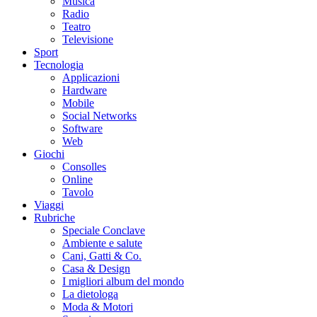
Musica
Radio
Teatro
Televisione
Sport
Tecnologia
Applicazioni
Hardware
Mobile
Social Networks
Software
Web
Giochi
Consolles
Online
Tavolo
Viaggi
Rubriche
Speciale Conclave
Ambiente e salute
Cani, Gatti & Co.
Casa & Design
I migliori album del mondo
La dietologa
Moda & Motori