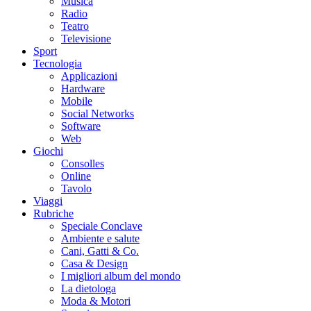
Musica
Radio
Teatro
Televisione
Sport
Tecnologia
Applicazioni
Hardware
Mobile
Social Networks
Software
Web
Giochi
Consolles
Online
Tavolo
Viaggi
Rubriche
Speciale Conclave
Ambiente e salute
Cani, Gatti & Co.
Casa & Design
I migliori album del mondo
La dietologa
Moda & Motori