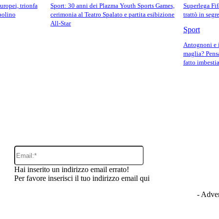
uropei, trionfa
Sport: 30 anni dei Plazma Youth Sports Games,
Superlega Fif
polino
cerimonia al Teatro Spalato e partita esibizione
trattò in segr
All-Star
Sport
Antognoni e il
maglia? Pens
fatto imbestia
o:
Email:*
Hai inserito un indirizzo email errato!
Per favore inserisci il tuo indirizzo email qui
- Adver