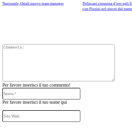
Nazionale, Oriali nuovo team manager
Pellacani cinquina d’oro agli E
con Pizzini nel sincro dal tram
Comment
Per favore inserisci il tuo commento!
Nome:*
Per favore inserisci il tuo nome qui
Sito
Web: