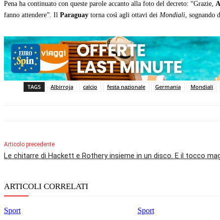
Pena ha continuato con queste parole accanto alla foto del decreto: “Grazie,
A
fanno attendere”. Il
Paraguay
torna così agli ottavi dei
Mondiali
, sognando d
TAGS
Albirroja
calcio
festa nazionale
Germania
Mondiali
Articolo precedente
Le chitarre di Hackett e Rothery insieme in un disco. E il tocco mag
ARTICOLI CORRELATI
Sport
Sport