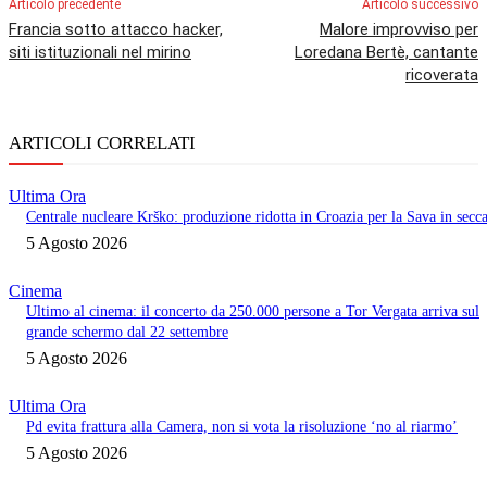
Articolo precedente
Articolo successivo
Francia sotto attacco hacker,
Malore improvviso per
siti istituzionali nel mirino
Loredana Bertè, cantante
ricoverata
ARTICOLI CORRELATI
Ultima Ora
Centrale nucleare Krško: produzione ridotta in Croazia per la Sava in secc
5 Agosto 2026
Cinema
Ultimo al cinema: il concerto da 250.000 persone a Tor Vergata arriva sul
grande schermo dal 22 settembre
5 Agosto 2026
Ultima Ora
Pd evita frattura alla Camera, non si vota la risoluzione ‘no al riarmo’
5 Agosto 2026