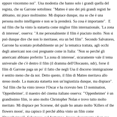
eppure vincemmo noi". Una modestia che hanno solo i grandi quella del
regista, che su Garrone sottolinea: "Matteo è uno dei più grandi registi he
abbiamo, mi piace moltissimo. Mi dispiace dunque, ma so che è una
persona molto intelligente e non se la prenderà. Sa cosa è importante". E
sul film che ha vinto la statuetta come miglior film internazionale, 'La zona
di interesse', osserva: "A me personalmente il film è piaciuto molto. Non si
può dunque dire che non lo meritasse, era un bel film". Secondo Salvatores,
Garrone ha scontato probabilmente un po' la tematica trattata, agli occhi
degli americani non così pregnante come in Italia: "Non so perché gli
americani abbiano preferito 'La zona di interesse', sicuramente vale il tema
universale che c'è dentro il film (il dramma dell'Olocausto, ndr), forse il
film di Garrone paga un po' il fatto che negli Usa il discorso immigrazione
è sentito meno che da noi. Detto questo, il film di Matteo meritava allo
stesso modo. La mancata statuetta non un'ingiustizia dunque, ma dispiace".
Sul film che ha vinto invece l'Oscar e ha ricevuto ben 13 nomination,
'Oppenheimer', il maestro del cinema italiano osserva: "'Oppenheimer' è un
grandissimo film, io amo molto Christopher Nolan e trovo tutto molto
meritato. Mi dispiace per Scorsese, del quale ho amato molto 'Killers of the
flowers moon', ma capisco il perché abbia vinto un film come