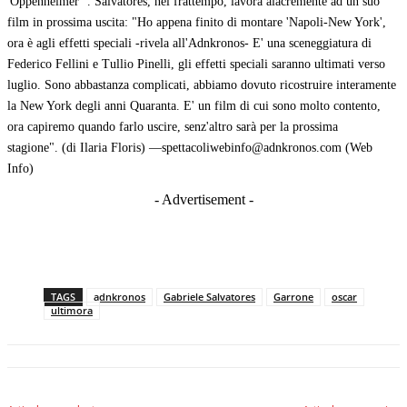
'Oppenheimer'". Salvatores, nel frattempo, lavora alacremente ad un suo
film in prossima uscita: "Ho appena finito di montare 'Napoli-New York',
ora è agli effetti speciali -rivela all'Adnkronos- E' una sceneggiatura di
Federico Fellini e Tullio Pinelli, gli effetti speciali saranno ultimati verso
luglio. Sono abbastanza complicati, abbiamo dovuto ricostruire interamente
la New York degli anni Quaranta. E' un film di cui sono molto contento,
ora capiremo quando farlo uscire, senz'altro sarà per la prossima
stagione". (di Ilaria Floris) —spettacoliwebinfo@adnkronos.com (Web
Info)
- Advertisement -
TAGS
adnkronos
Gabriele Salvatores
Garrone
oscar
ultimora