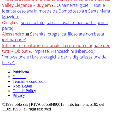
Valley Elegance – Buyjem
Ornamenta: gioielli, abiti e
su
identità ossolana in mostra tra Domodossola e Santa Maria
Maggiore
Serenità fotografica: filosofare non basta (prima
Giorgio
su
parte)
Alessandro
Serenità fotografica: filosofare non basta
su
(prima parte)
Internet e territorio nazionale: la rete non è uguale per
tutti – Oblo.it
Imprese, Franceschini (FiberCop):
su
"Innovazione e fibra strategiche per la digitalizzazione del
Paese"
Pubblicità
Contatti
Termini e condizioni
Note Legali
Cookie Policy
Privacy
©1998 oblò sas | P.IVA 07558480013 | trib. torino n. 5185 del
11.09.1998 | all right reserved