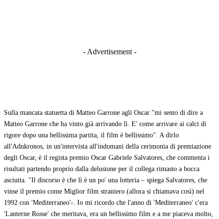
- Advertisement -
Sulla mancata statuetta di Matteo Garrone agli Oscar "mi sento di dire a
Matteo Garrone che ha vinto già arrivando lì. E' come arrivare ai calci di
rigore dopo una bellissima partita, il film è bellissimo". A dirlo
all'Adnkronos, in un'intervista all'indomani della cerimonia di premiazione
degli Oscar, è il regista premio Oscar Gabriele Salvatores, che commenta i
risultati partendo proprio dalla delusione per il collega rimasto a bocca
asciutta. "Il discorso è che lì è un po' una lotteria – spiega Salvatores, che
vinse il premio come Miglior film straniero (allora si chiamava così) nel
1992 con 'Mediterraneo'-. Io mi ricordo che l'anno di 'Mediterraneo' c'era
'Lanterne Rosse' che meritava, era un bellissimo film e a me piaceva molto,