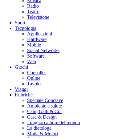
Musica
Radio
Teatro
Televisione
Sport
Tecnologia
Applicazioni
Hardware
Mobile
Social Networks
Software
Web
Giochi
Consolles
Online
Tavolo
Viaggi
Rubriche
Speciale Conclave
Ambiente e salute
Cani, Gatti & Co.
Casa & Design
I migliori album del mondo
La dietologa
Moda & Motori