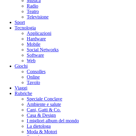
Musica
Radio
Teatro
Televisione
Sport
Tecnologia
Applicazioni
Hardware
Mobile
Social Networks
Software
Web
Giochi
Consolles
Online
Tavolo
Viaggi
Rubriche
Speciale Conclave
Ambiente e salute
Cani, Gatti & Co.
Casa & Design
I migliori album del mondo
La dietologa
Moda & Motori