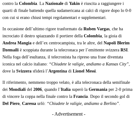
contro la
Colombia
. La
Nazionale
di
Yakin
è riuscita a raggiungere i
quarti di finale battendo quella sudamericana ai calci di rigore dopo lo 0-0
con cui si erano chiusi tempi regolamentari e supplementari.
In occasione dell’ultimo rigore trasformato da
Ruben Vargas
, che ha
incrociato il destro spiazzando il portiere della
Colombia
, la gioia di
Andrea Mangia
e dell’ex centrocampista, tra le altre, del
Napoli
Blerim
Dzemaili
è scoppiata durante la telecronaca per l’emittente svizzera
RSI
.
Nella foga dell’esultanza, il telecronista ha ripreso una frase diventata
iconica nel calcio italiano:
“Chiudete le valigie, andiamo a Kansas City”
,
dove la
Svizzera
sfiderà l’
Argentina
di
Lionel Messi
.
Il riferimento, nemmeno troppo velato, è alla telecronaca della semifinale
dei
Mondiali
del
2006
, quando l’
Italia
superò la
Germania
per 2-0 prima
di vincere la coppa nella finale contro la
Francia
. Dopo il secondo gol di
Del Piero
,
Caressa
urlò:
“Chiudete le valigie, andiamo a Berlino”
.
- Advertisement -