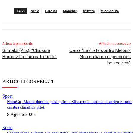
TAGS
calcio
Caressa
Mondiali
svizzera
telecronista
Articolo precedente
Articolo successivo
Grimaldi (Alis), “Chiusura
Cairo: “La7 rete contro Meloni?
Hormuz ha cambiato tutto”
Non parliamo di pericolosi
bolscevichi”
ARTICOLI CORRELATI
Sport
MotoGp, Martin domina gara sprint a Silverstone: ordine di arrivo e come
cambia classifica piloti
8 Agosto 2026
Sport