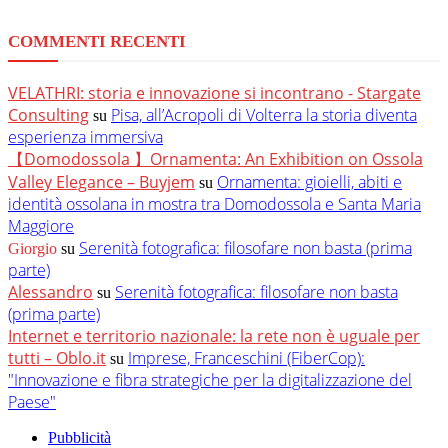
COMMENTI RECENTI
VELATHRI: storia e innovazione si incontrano - Stargate
Consulting
Pisa, all’Acropoli di Volterra la storia diventa
su
esperienza immersiva
【Domodossola 】Ornamenta: An Exhibition on Ossola
Valley Elegance – Buyjem
Ornamenta: gioielli, abiti e
su
identità ossolana in mostra tra Domodossola e Santa Maria
Maggiore
Serenità fotografica: filosofare non basta (prima
Giorgio
su
parte)
Alessandro
Serenità fotografica: filosofare non basta
su
(prima parte)
Internet e territorio nazionale: la rete non è uguale per
tutti – Oblo.it
Imprese, Franceschini (FiberCop):
su
"Innovazione e fibra strategiche per la digitalizzazione del
Paese"
Pubblicità