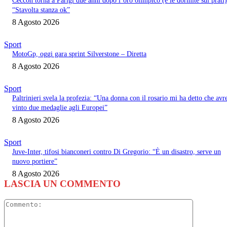
Ceccon torna a Parigi due anni dopo l’oro olimpico (e le dormite sui prati)
“Stavolta stanza ok”
8 Agosto 2026
Sport
MotoGp, oggi gara sprint Silverstone – Diretta
8 Agosto 2026
Sport
Paltrinieri svela la profezia: “Una donna con il rosario mi ha detto che avr
vinto due medaglie agli Europei”
8 Agosto 2026
Sport
Juve-Inter, tifosi bianconeri contro Di Gregorio: “È un disastro, serve un
nuovo portiere”
8 Agosto 2026
LASCIA UN COMMENTO
Commento