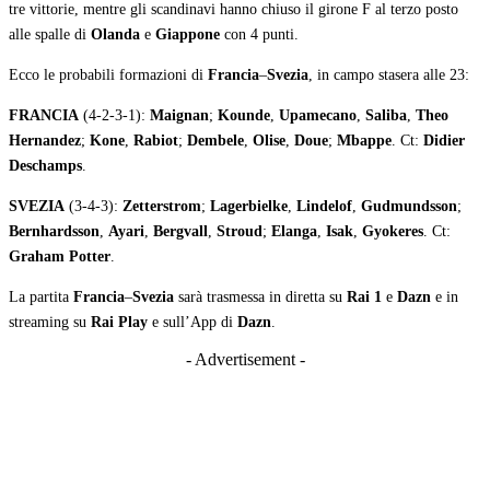
tre vittorie, mentre gli scandinavi hanno chiuso il girone F al terzo posto
alle spalle di
Olanda
e
Giappone
con 4 punti.
Ecco le probabili formazioni di
Francia
–
Svezia
, in campo stasera alle 23:
FRANCIA
(4-2-3-1):
Maignan
;
Kounde
,
Upamecano
,
Saliba
,
Theo
Hernandez
;
Kone
,
Rabiot
;
Dembele
,
Olise
,
Doue
;
Mbappe
. Ct:
Didier
Deschamps
.
SVEZIA
(3-4-3):
Zetterstrom
;
Lagerbielke
,
Lindelof
,
Gudmundsson
;
Bernhardsson
,
Ayari
,
Bergvall
,
Stroud
;
Elanga
,
Isak
,
Gyokeres
. Ct:
Graham Potter
.
La partita
Francia
–
Svezia
sarà trasmessa in diretta su
Rai 1
e
Dazn
e in
streaming su
Rai Play
e sull’App di
Dazn
.
- Advertisement -