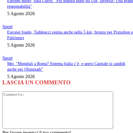
Europei nuoto, Sara Curtis: “Più matura dopo gli Usa, favorita? Una gran
responsabilità”
5 Agosto 2026
Sport
Europei fondo, Taddeucci regina anche nella 5 km, bronzo per Pozzobon e
Paltrinieri
5 Agosto 2026
Sport
Mei: “Mondiali a Roma? Sistema Italia c’è, e spero Capitale si candidi
anche per Olimpiadi”
5 Agosto 2026
LASCIA UN COMMENTO
Commento
Per favore inserisci il tuo commento!