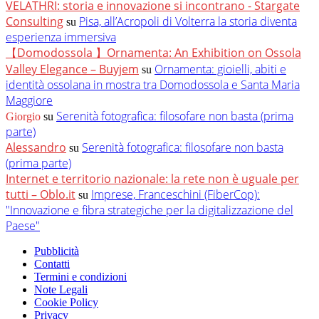
VELATHRI: storia e innovazione si incontrano - Stargate
Consulting
Pisa, all’Acropoli di Volterra la storia diventa
su
esperienza immersiva
【Domodossola 】Ornamenta: An Exhibition on Ossola
Valley Elegance – Buyjem
Ornamenta: gioielli, abiti e
su
identità ossolana in mostra tra Domodossola e Santa Maria
Maggiore
Serenità fotografica: filosofare non basta (prima
Giorgio
su
parte)
Alessandro
Serenità fotografica: filosofare non basta
su
(prima parte)
Internet e territorio nazionale: la rete non è uguale per
tutti – Oblo.it
Imprese, Franceschini (FiberCop):
su
"Innovazione e fibra strategiche per la digitalizzazione del
Paese"
Pubblicità
Contatti
Termini e condizioni
Note Legali
Cookie Policy
Privacy