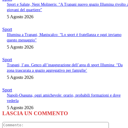
Sport e Salute, Nepi Molineris: “A Trapani nuovo spazio Illumina rivolto 
giovani del quartiere”
5 Agosto 2026
Sport
Illumina a Trapani, Maniscalco: “Lo sport è fratellanza e oggi inviamo
questo messaggio”
5 Agosto 2026
Sport
Trapani, l’ass. Genco all’inaugurazione dell’area di sport Illumina: “Da
zona trascurata a spazio aggregativo per famiglie’
5 Agosto 2026
Sport
Napoli-Osasuna, oggi amichevole: orario, probabili formazioni e dove
vederla
5 Agosto 2026
LASCIA UN COMMENTO
Commento