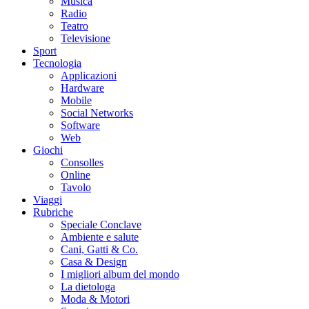
Musica
Radio
Teatro
Televisione
Sport
Tecnologia
Applicazioni
Hardware
Mobile
Social Networks
Software
Web
Giochi
Consolles
Online
Tavolo
Viaggi
Rubriche
Speciale Conclave
Ambiente e salute
Cani, Gatti & Co.
Casa & Design
I migliori album del mondo
La dietologa
Moda & Motori