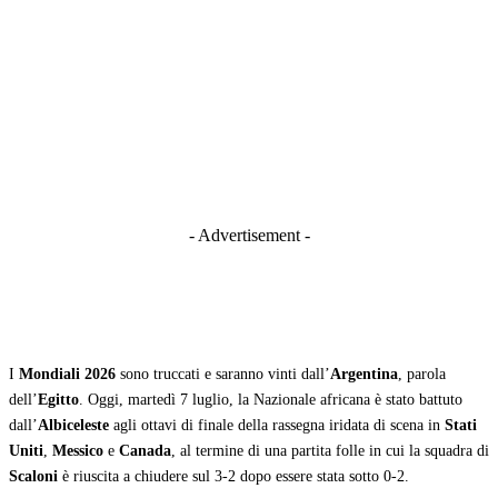
- Advertisement -
I
Mondiali 2026
sono truccati e saranno vinti dall’
Argentina
, parola
dell’
Egitto
. Oggi, martedì 7 luglio, la Nazionale africana è stato battuto
dall’
Albiceleste
agli ottavi di finale della rassegna iridata di scena in
Stati
Uniti
,
Messico
e
Canada
, al termine di una partita folle in cui la squadra di
Scaloni
è riuscita a chiudere sul 3-2 dopo essere stata sotto 0-2.