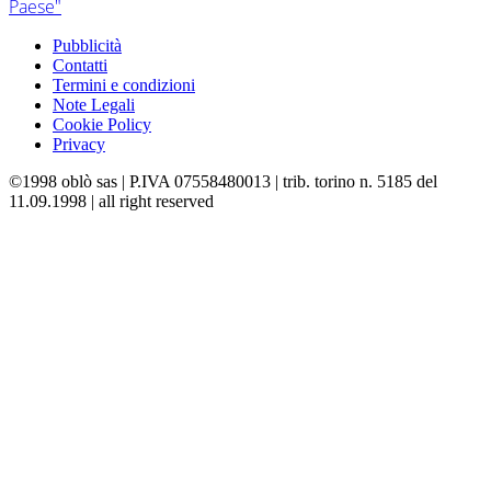
Paese"
Pubblicità
Contatti
Termini e condizioni
Note Legali
Cookie Policy
Privacy
©1998 oblò sas | P.IVA 07558480013 | trib. torino n. 5185 del
11.09.1998 | all right reserved