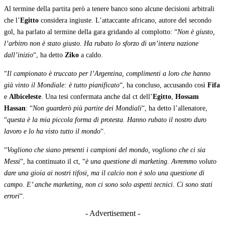
Al termine della partita però a tenere banco sono alcune decisioni arbitrali
che l’
Egitto
considera ingiuste. L’attaccante africano, autore del secondo
gol, ha parlato al termine della gara gridando al complotto: “
Non è giusto,
l’arbitro non è stato giusto. Ha rubato lo sforzo di un’intera nazione
dall’inizio
“, ha detto
Ziko
a caldo.
“
Il campionato è truccato per l’Argentina, complimenti a loro che hanno
già vinto il Mondiale: è tutto pianificato
“, ha concluso, accusando così
Fifa
e
Albiceleste
. Una tesi confermata anche dal ct dell’
Egitto
,
Hossam
Hassan
: “
Non guarderò più partite dei Mondiali
“, ha detto l’allenatore,
“
questa è la mia piccola forma di protesta. Hanno rubato il nostro duro
lavoro e lo ha visto tutto il mondo
“.
“
Vogliono che siano presenti i campioni del mondo, vogliono che ci sia
Messi
“, ha continuato il ct, “
è una questione di marketing. Avremmo voluto
dare una gioia ai nostri tifosi, ma il calcio non è solo una questione di
campo. E’ anche marketing, non ci sono solo aspetti tecnici. Ci sono stati
errori
“.
- Advertisement -