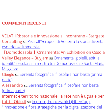
COMMENTI RECENTI
VELATHRI: storia e innovazione si incontrano - Stargate
Consulting
Pisa, all’Acropoli di Volterra la storia diventa
su
esperienza immersiva
【Domodossola 】Ornamenta: An Exhibition on Ossola
Valley Elegance – Buyjem
Ornamenta: gioielli, abiti e
su
identità ossolana in mostra tra Domodossola e Santa Maria
Maggiore
Serenità fotografica: filosofare non basta (prima
Giorgio
su
parte)
Alessandro
Serenità fotografica: filosofare non basta
su
(prima parte)
Internet e territorio nazionale: la rete non è uguale per
tutti – Oblo.it
Imprese, Franceschini (FiberCop):
su
"Innovazione e fibra strategiche per la digitalizzazione del