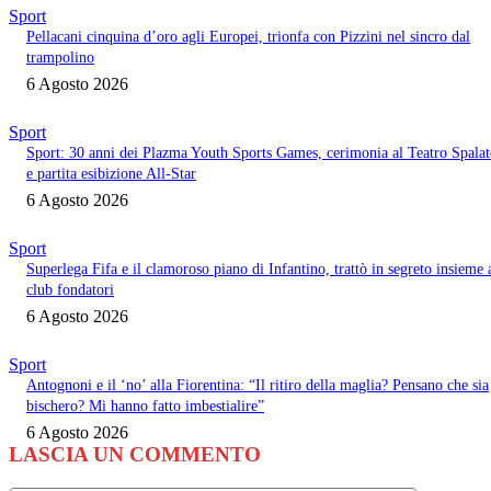
Sport
Pellacani cinquina d’oro agli Europei, trionfa con Pizzini nel sincro dal
trampolino
6 Agosto 2026
Sport
Sport: 30 anni dei Plazma Youth Sports Games, cerimonia al Teatro Spala
e partita esibizione All-Star
6 Agosto 2026
Sport
Superlega Fifa e il clamoroso piano di Infantino, trattò in segreto insieme 
club fondatori
6 Agosto 2026
Sport
Antognoni e il ‘no’ alla Fiorentina: “Il ritiro della maglia? Pensano che sia
bischero? Mi hanno fatto imbestialire”
6 Agosto 2026
LASCIA UN COMMENTO