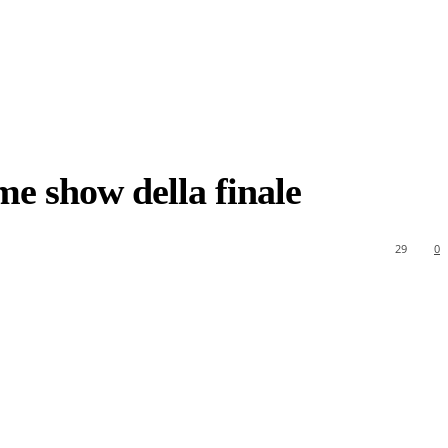
me show della finale
29
0