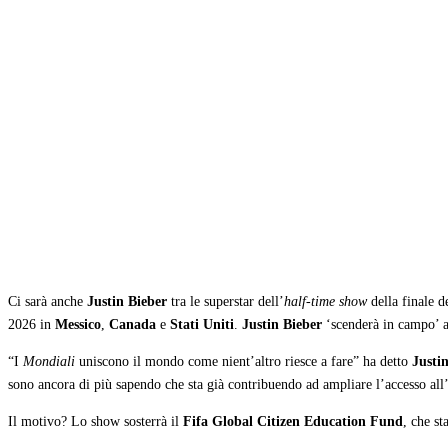
Condividi
Ci sarà anche
Justin Bieber
tra le superstar dell’
half-time show
della finale d
2026 in
Messico
,
Canada
e
Stati Uniti
.
Justin Bieber
‘scenderà in campo’ al
“I
Mondiali
uniscono il mondo come nient’altro riesce a fare” ha detto
Justi
sono ancora di più sapendo che sta già contribuendo ad ampliare l’accesso all’
Il motivo? Lo show sosterrà il
Fifa Global Citizen Education Fund
, che st