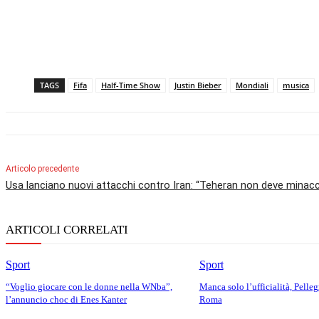
TAGS
Fifa
Half-Time Show
Justin Bieber
Mondiali
musica
Articolo precedente
Usa lanciano nuovi attacchi contro Iran: “Teheran non deve minacc
ARTICOLI CORRELATI
Sport
Sport
“Voglio giocare con le donne nella WNba”,
Manca solo l’ufficialità, Pellegr
l’annuncio choc di Enes Kanter
Roma