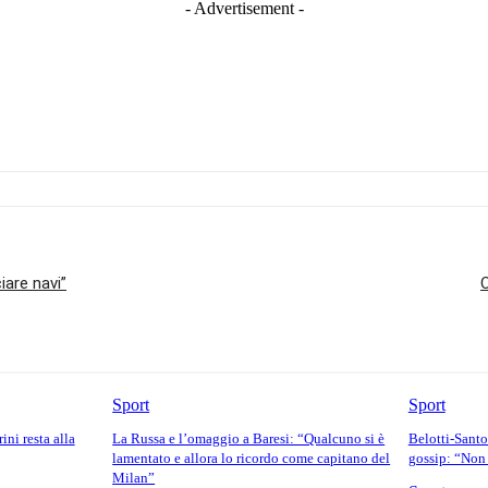
- Advertisement -
iare navi”
O
Sport
Sport
ini resta alla
La Russa e l’omaggio a Baresi: “Qualcuno si è
Belotti-Santo
lamentato e allora lo ricordo come capitano del
gossip: “Non
Milan”