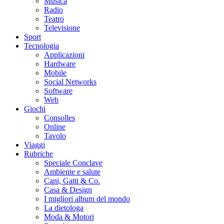
Musica
Radio
Teatro
Televisione
Sport
Tecnologia
Applicazioni
Hardware
Mobile
Social Networks
Software
Web
Giochi
Consolles
Online
Tavolo
Viaggi
Rubriche
Speciale Conclave
Ambiente e salute
Cani, Gatti & Co.
Casa & Design
I migliori album del mondo
La dietologa
Moda & Motori