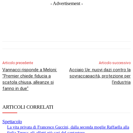
- Advertisement -
Articolo precedente
Articolo successivo
Vannacci risponde a Meloni:
Acciaio Ue: nuovi dazi contro la
"Premier chiede fiducia a
sovraccapacità, protezione per
scatola chiusa, alleanze si
l'industria
fanno in due"
ARTICOLI CORRELATI
Spettacolo
La vita privata di Francesco Guccini, dalla seconda moglie Raffaella alla
figlia Teresa: gli affetti più cari del cantautore