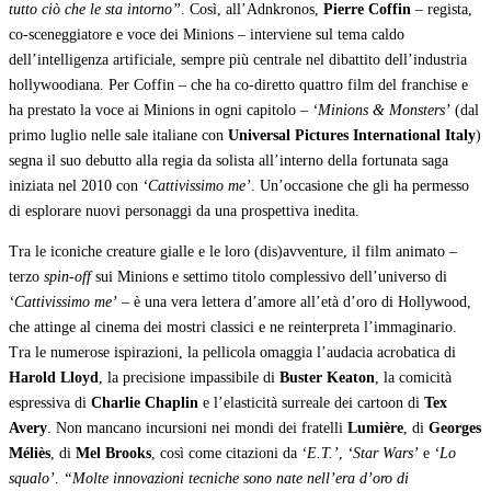
tutto ciò che le sta intorno”
. Così, all’Adnkronos,
Pierre Coffin
– regista,
co-sceneggiatore e voce dei Minions – interviene sul tema caldo
dell’intelligenza artificiale, sempre più centrale nel dibattito dell’industria
hollywoodiana. Per Coffin – che ha co-diretto quattro film del franchise e
ha prestato la voce ai Minions in ogni capitolo –
‘Minions & Monsters’
(dal
primo luglio nelle sale italiane con
Universal Pictures International Italy
)
segna il suo debutto alla regia da solista all’interno della fortunata saga
iniziata nel 2010 con
‘Cattivissimo me’
. Un’occasione che gli ha permesso
di esplorare nuovi personaggi da una prospettiva inedita.
Tra le iconiche creature gialle e le loro (dis)avventure, il film animato –
terzo
spin-off
sui Minions e settimo titolo complessivo dell’universo di
‘Cattivissimo me’
– è una vera lettera d’amore all’età d’oro di Hollywood,
che attinge al cinema dei mostri classici e ne reinterpreta l’immaginario.
Tra le numerose ispirazioni, la pellicola omaggia l’audacia acrobatica di
Harold Lloyd
, la precisione impassibile di
Buster Keaton
, la comicità
espressiva di
Charlie Chaplin
e l’elasticità surreale dei cartoon di
Tex
Avery
. Non mancano incursioni nei mondi dei fratelli
Lumière
, di
Georges
Méliès
, di
Mel Brooks
, così come citazioni da
‘E.T.’
,
‘Star Wars’
e
‘Lo
squalo’
.
“Molte innovazioni tecniche sono nate nell’era d’oro di