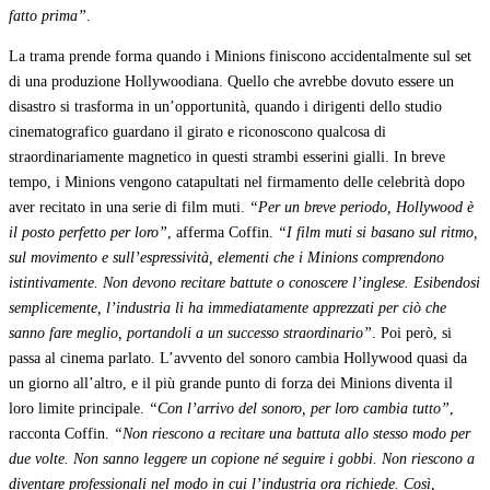
fatto prima”
.
La trama prende forma quando i Minions finiscono accidentalmente sul set
di una produzione Hollywoodiana. Quello che avrebbe dovuto essere un
disastro si trasforma in un’opportunità, quando i dirigenti dello studio
cinematografico guardano il girato e riconoscono qualcosa di
straordinariamente magnetico in questi strambi esserini gialli. In breve
tempo, i Minions vengono catapultati nel firmamento delle celebrità dopo
aver recitato in una serie di film muti.
“Per un breve periodo, Hollywood è
il posto perfetto per loro”
, afferma Coffin.
“I film muti si basano sul ritmo,
sul movimento e sull’espressività, elementi che i Minions comprendono
istintivamente. Non devono recitare battute o conoscere l’inglese. Esibendosi
semplicemente, l’industria li ha immediatamente apprezzati per ciò che
sanno fare meglio, portandoli a un successo straordinario”
. Poi però, si
passa al cinema parlato. L’avvento del sonoro cambia Hollywood quasi da
un giorno all’altro, e il più grande punto di forza dei Minions diventa il
loro limite principale.
“Con l’arrivo del sonoro, per loro cambia tutto”
,
racconta Coffin.
“Non riescono a recitare una battuta allo stesso modo per
due volte. Non sanno leggere un copione né seguire i gobbi. Non riescono a
diventare professionali nel modo in cui l’industria ora richiede. Così,