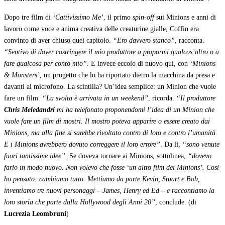
Dopo tre film di
‘Cattivissimo Me’
, il primo
spin-off
sui Minions e anni di
lavoro come voce e anima creativa delle creaturine gialle, Coffin era
convinto di aver chiuso quel capitolo.
“Ero davvero stanco”
, racconta.
“Sentivo di dover costringere il mio produttore a propormi qualcos’altro o a
fare qualcosa per conto mio”
. E invece eccolo di nuovo qui, con
‘Minions
& Monsters’
, un progetto che lo ha riportato dietro la macchina da presa e
davanti al microfono. La scintilla? Un’idea semplice: un Minion che vuole
fare un film.
“La svolta è arrivata in un weekend”
, ricorda.
“Il produttore
Chris Meledandri
mi ha telefonato proponendomi l’idea di un Minion che
vuole fare un film di mostri. Il mostro poteva apparire o essere creato dai
Minions, ma alla fine si sarebbe rivoltato contro di loro e contro l’umanità.
E i Minions avrebbero dovuto correggere il loro errore”
. Da lì,
“sono venute
fuori tantissime idee”
. Se doveva tornare ai Minions, sottolinea,
“dovevo
farlo in modo nuovo. Non volevo che fosse ‘un altro film dei Minions’. Così
ho pensato: cambiamo tutto. Mettiamo da parte Kevin, Stuart e Bob,
inventiamo tre nuovi personaggi – James, Henry ed Ed – e raccontiamo la
loro storia che parte dalla Hollywood degli Anni 20”
, conclude. (di
Lucrezia Leombruni
)