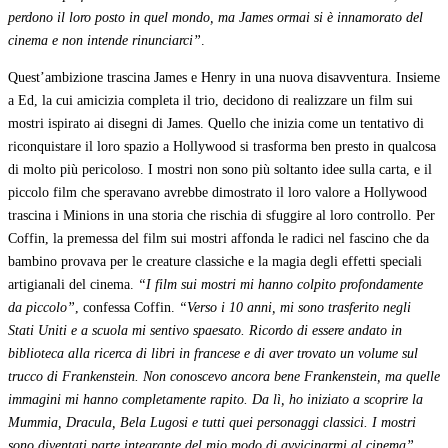
perdono il loro posto in quel mondo, ma James ormai si è innamorato del
cinema e non intende rinunciarci”
.
Quest’ambizione trascina James e Henry in una nuova disavventura. Insieme
a Ed, la cui amicizia completa il trio, decidono di realizzare un film sui
mostri ispirato ai disegni di James. Quello che inizia come un tentativo di
riconquistare il loro spazio a Hollywood si trasforma ben presto in qualcosa
di molto più pericoloso. I mostri non sono più soltanto idee sulla carta, e il
piccolo film che speravano avrebbe dimostrato il loro valore a Hollywood
trascina i Minions in una storia che rischia di sfuggire al loro controllo. Per
Coffin, la premessa del film sui mostri affonda le radici nel fascino che da
bambino provava per le creature classiche e la magia degli effetti speciali
artigianali del cinema.
“I film sui mostri mi hanno colpito profondamente
da piccolo”
, confessa Coffin.
“Verso i 10 anni, mi sono trasferito negli
Stati Uniti e a scuola mi sentivo spaesato. Ricordo di essere andato in
biblioteca alla ricerca di libri in francese e di aver trovato un volume sul
trucco di Frankenstein. Non conoscevo ancora bene Frankenstein, ma quelle
immagini mi hanno completamente rapito. Da lì, ho iniziato a scoprire la
Mummia, Dracula, Bela Lugosi e tutti quei personaggi classici. I mostri
sono diventati parte integrante del mio modo di avvicinarmi al cinema”
.