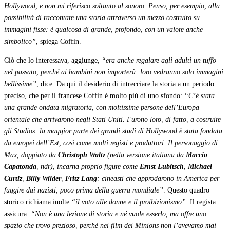
Hollywood, e non mi riferisco soltanto al sonoro. Penso, per esempio, alla
possibilità di raccontare una storia attraverso un mezzo costruito su
immagini fisse: è qualcosa di grande, profondo, con un valore anche
simbolico”
, spiega Coffin.
Ciò che lo interessava, aggiunge,
“era anche regalare agli adulti un tuffo
nel passato, perché ai bambini non importerà: loro vedranno solo immagini
bellissime”
, dice. Da qui il desiderio di intrecciare la storia a un periodo
preciso, che per il francese Coffin è molto più di uno sfondo:
“C’è stata
una grande ondata migratoria, con moltissime persone dell’Europa
orientale che arrivarono negli Stati Uniti. Furono loro, di fatto, a costruire
gli Studios: la maggior parte dei grandi studi di Hollywood è stata fondata
da europei dell’Est, così come molti registi e produttori. Il personaggio di
Max, doppiato da
Christoph Waltz
(nella versione italiana da
Maccio
Capatonda
, ndr), incarna proprio figure come
Ernst Lubitsch
,
Michael
Curtiz
,
Billy Wilder
,
Fritz Lang
: cineasti che approdarono in America per
fuggire dai nazisti, poco prima della guerra mondiale”
. Questo quadro
storico richiama inolte
“il voto alle donne e il proibizionismo”
. Il regista
assicura:
“Non è una lezione di storia e né vuole esserlo, ma offre uno
spazio che trovo prezioso, perché nei film dei Minions non l’avevamo mai