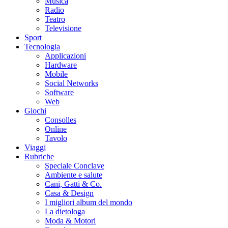
Musica
Radio
Teatro
Televisione
Sport
Tecnologia
Applicazioni
Hardware
Mobile
Social Networks
Software
Web
Giochi
Consolles
Online
Tavolo
Viaggi
Rubriche
Speciale Conclave
Ambiente e salute
Cani, Gatti & Co.
Casa & Design
I migliori album del mondo
La dietologa
Moda & Motori