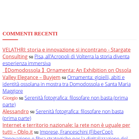
COMMENTI RECENTI
VELATHRI: storia e innovazione si incontrano - Stargate
Consulting
Pisa, all’Acropoli di Volterra la storia diventa
su
esperienza immersiva
【Domodossola 】Ornamenta: An Exhibition on Ossola
Valley Elegance – Buyjem
Ornamenta: gioielli, abiti e
su
identità ossolana in mostra tra Domodossola e Santa Maria
Maggiore
Serenità fotografica: filosofare non basta (prima
Giorgio
su
parte)
Alessandro
Serenità fotografica: filosofare non basta
su
(prima parte)
Internet e territorio nazionale: la rete non è uguale per
tutti – Oblo.it
Imprese, Franceschini (FiberCop):
su
"Innovazione e fibra strategiche per la digitalizzazione del