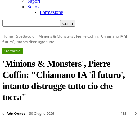
Sapori
Scuola
Formazione
Home
Spettacolo
'Minions & Monsters', Pierre Coffin: "Chiamano IA 'il
futuro', intanto distrugge tutto...
Spettacolo
'Minions & Monsters', Pierre
Coffin: "Chiamano IA 'il futuro',
intanto distrugge tutto ciò che
tocca"
di
AdnKronos
30 Giugno 2026
155
0