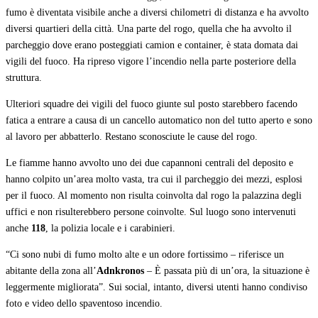
fumo è diventata visibile anche a diversi chilometri di distanza e ha avvolto
diversi quartieri della città. Una parte del rogo, quella che ha avvolto il
parcheggio dove erano posteggiati camion e container, è stata domata dai
vigili del fuoco. Ha ripreso vigore l’incendio nella parte posteriore della
struttura.
Ulteriori squadre dei vigili del fuoco giunte sul posto starebbero facendo
fatica a entrare a causa di un cancello automatico non del tutto aperto e sono
al lavoro per abbatterlo. Restano sconosciute le cause del rogo.
Le fiamme hanno avvolto uno dei due capannoni centrali del deposito e
hanno colpito un’area molto vasta, tra cui il parcheggio dei mezzi, esplosi
per il fuoco. Al momento non risulta coinvolta dal rogo la palazzina degli
uffici e non risulterebbero persone coinvolte. Sul luogo sono intervenuti
anche
118
, la polizia locale e i carabinieri.
“Ci sono nubi di fumo molto alte e un odore fortissimo – riferisce un
abitante della zona all’
Adnkronos
– È passata più di un’ora, la situazione è
leggermente migliorata”. Sui social, intanto, diversi utenti hanno condiviso
foto e video dello spaventoso incendio.