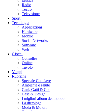
Musica
Radio
Teatro
Televisione
Sport
Tecnologia
Applicazioni
Hardware
Mobile
Social Networks
Software
Web
Giochi
Consolles
Online
Tavolo
Viaggi
Rubriche
Speciale Conclave
Ambiente e salute
Cani, Gatti & Co.
Casa & Design
I migliori album del mondo
La dietologa
Moda & Motori