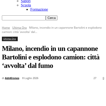
Sapori
Scuola
Formazione
Home
Ultima Ora
Milano, incendio in un capannone Bartolini e esplodono
camion: città 'avvolta' dal...
Ultima Ora
Milano, incendio in un capannone
Bartolini e esplodono camion: città
‘avvolta’ dal fumo
di
AdnKronos
8 Luglio 2026
27
0