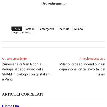
- Advertisement -
TAGS
Bartolini
emergenza
Incendio
Milano
vigili del fuoco
Articolo precedente
Articolo successivo
L’Arlesiana di Van Gogh a
Milano, grosso incendio in un
Perugia: il capolavoro della
capannone: città ‘avvolta’ dal
GNAM in dialogo con gli italiani
fumo
a Parigi
ARTICOLI CORRELATI
Ultima Ora