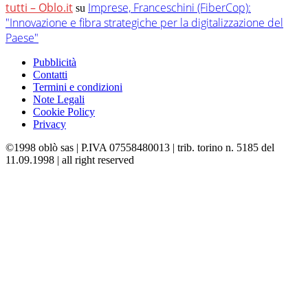
tutti – Oblo.it
Imprese, Franceschini (FiberCop):
su
"Innovazione e fibra strategiche per la digitalizzazione del
Paese"
Pubblicità
Contatti
Termini e condizioni
Note Legali
Cookie Policy
Privacy
©1998 oblò sas | P.IVA 07558480013 | trib. torino n. 5185 del
11.09.1998 | all right reserved