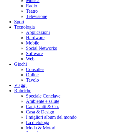
Musica
Radio
Teatro
Televisione
Sport
Tecnologia
Applicazioni
Hardware
Mobile
Social Networks
Software
Web
Giochi
Consolles
Online
Tavolo
Viaggi
Rubriche
Speciale Conclave
Ambiente e salute
Cani, Gatti & Co.
Casa & Design
I migliori album del mondo
La dietologa
Moda & Motori