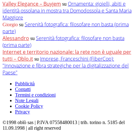
Valley Elegance – Buyjem
Ornamenta: gioielli, abiti e
su
identità ossolana in mostra tra Domodossola e Santa Maria
Maggiore
Serenità fotografica: filosofare non basta (prima
Giorgio
su
parte)
Alessandro
Serenità fotografica: filosofare non basta
su
(prima parte)
Internet e territorio nazionale: la rete non è uguale per
tutti – Oblo.it
Imprese, Franceschini (FiberCop):
su
"Innovazione e fibra strategiche per la digitalizzazione del
Paese"
Pubblicità
Contatti
Termini e condizioni
Note Legali
Cookie Policy
Privacy
©1998 oblò sas | P.IVA 07558480013 | trib. torino n. 5185 del
11.09.1998 | all right reserved