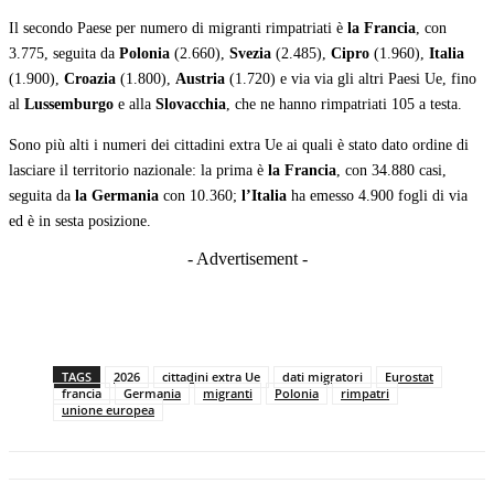
Il secondo Paese per numero di migranti rimpatriati è
la Francia
, con
3.775, seguita da
Polonia
(2.660),
Svezia
(2.485),
Cipro
(1.960),
Italia
(1.900),
Croazia
(1.800),
Austria
(1.720) e via via gli altri Paesi Ue, fino
al
Lussemburgo
e alla
Slovacchia
, che ne hanno rimpatriati 105 a testa.
Sono più alti i numeri dei cittadini extra Ue ai quali è stato dato ordine di
lasciare il territorio nazionale: la prima è
la Francia
, con 34.880 casi,
seguita da
la Germania
con 10.360;
l’Italia
ha emesso 4.900 fogli di via
ed è in sesta posizione.
- Advertisement -
TAGS
2026
cittadini extra Ue
dati migratori
Eurostat
francia
Germania
migranti
Polonia
rimpatri
unione europea