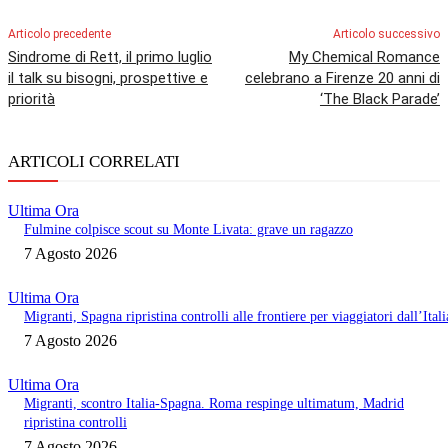
Articolo precedente
Articolo successivo
Sindrome di Rett, il primo luglio
My Chemical Romance
il talk su bisogni, prospettive e
celebrano a Firenze 20 anni di
priorità
‘The Black Parade’
ARTICOLI CORRELATI
Ultima Ora
Fulmine colpisce scout su Monte Livata: grave un ragazzo
7 Agosto 2026
Ultima Ora
Migranti, Spagna ripristina controlli alle frontiere per viaggiatori dall’Itali
7 Agosto 2026
Ultima Ora
Migranti, scontro Italia-Spagna. Roma respinge ultimatum, Madrid
ripristina controlli
7 Agosto 2026