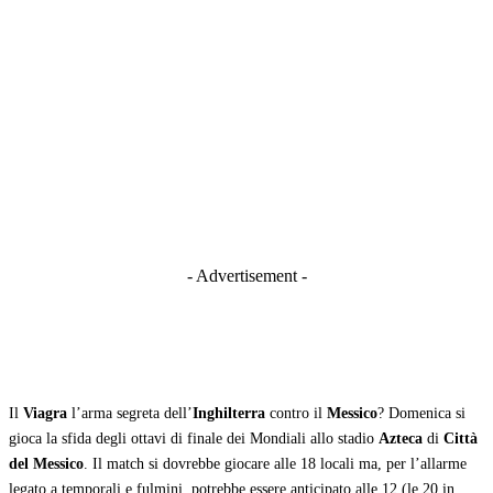
- Advertisement -
Il
Viagra
l’arma segreta dell’
Inghilterra
contro il
Messico
? Domenica si
gioca la sfida degli ottavi di finale dei Mondiali allo stadio
Azteca
di
Città
del Messico
. Il match si dovrebbe giocare alle 18 locali ma, per l’allarme
legato a temporali e fulmini, potrebbe essere anticipato alle 12 (le 20 in