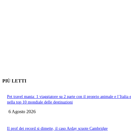
PIÙ LETTI
Pet travel mania: 1 viaggiatore su 2 parte con il proprio animale e l’Italia 
nella top 10 mondiale delle destinazioni
6 Agosto 2026
Il prof dei record si dimette, il caso Arday scuote Cambridge