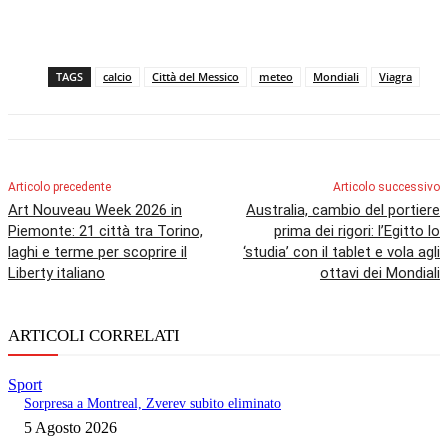
TAGS
calcio
Città del Messico
meteo
Mondiali
Viagra
Articolo precedente
Articolo successivo
Art Nouveau Week 2026 in
Australia, cambio del portiere
Piemonte: 21 città tra Torino,
prima dei rigori: l’Egitto lo
laghi e terme per scoprire il
‘studia’ con il tablet e vola agli
Liberty italiano
ottavi dei Mondiali
ARTICOLI CORRELATI
Sport
Sorpresa a Montreal, Zverev subito eliminato
5 Agosto 2026