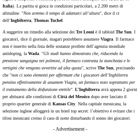
Italia
). La partita si gioca in condizioni particolari, a 2.200 metri di
altitudine. “
Non avremo il tempo di adattarci all’altura
“, dice il ct
dell’
Inghilterra
,
Thomas Tuchel
.
A suggerire un rimedio alla selezione dei
Tre Leoni
è il tabloid
The Sun
. I
giocatori, dice il giornale, magari potrebbero assumere
Viagra
. Il farmaco
non è inserito nella lista delle sostanze proibite dell’agenzia mondiale
antidoping, la
Wada
. “
Gli studi hanno dimostrato che, riducendo la
pressione sanguigna nei polmoni, il farmaco contrasta la stanchezza e le
vertigini che vengono avvertite ad alta quota
“, scrive
The Sun
, precisando
che “
non ci sono elementi per affermare che i giocatori dell’Inghilterra
pensino effettivamente di assumere Viagra, un farmaco noto soprattutto per
il trattamento della disfunzione erettile
“.
L’Inghilterra
avrà appena 2 giorni
per abituarsi alle condizioni di
Città del Messico
dopo aver lasciato il
proprio quartier generale di
Kansas City
. Nella capitale messicana, la
selezione inglese alloggerà in un hotel top secret: l’obiettivo è evitare che i
tifosi messicani creino il caos di notte disturbando il sonno dei giocatori.
- Advertisement -