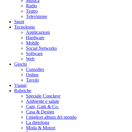
Musica
Radio
Teatro
Televisione
Sport
Tecnologia
Applicazioni
Hardware
Mobile
Social Networks
Software
Web
Giochi
Consolles
Online
Tavolo
Viaggi
Rubriche
Speciale Conclave
Ambiente e salute
Cani, Gatti & Co.
Casa & Design
I migliori album del mondo
La dietologa
Moda & Motori