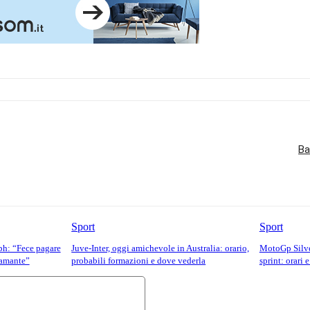
Ba
Sport
Sport
aph: “Fece pagare
Juve-Inter, oggi amichevole in Australia: orario,
MotoGp Silver
 amante”
probabili formazioni e dove vederla
sprint: orari 
Commento: