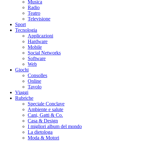
Musica
Radio
Teatro
Televisione
Sport
Tecnologia
Applicazioni
Hardware
Mobile
Social Networks
Software
Web
Giochi
Consolles
Online
Tavolo
Viaggi
Rubriche
Speciale Conclave
Ambiente e salute
Cani, Gatti & Co.
Casa & Design
I migliori album del mondo
La dietologa
Moda & Motori