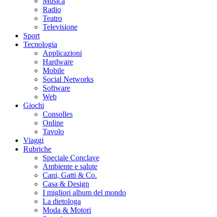
Musica
Radio
Teatro
Televisione
Sport
Tecnologia
Applicazioni
Hardware
Mobile
Social Networks
Software
Web
Giochi
Consolles
Online
Tavolo
Viaggi
Rubriche
Speciale Conclave
Ambiente e salute
Cani, Gatti & Co.
Casa & Design
I migliori album del mondo
La dietologa
Moda & Motori