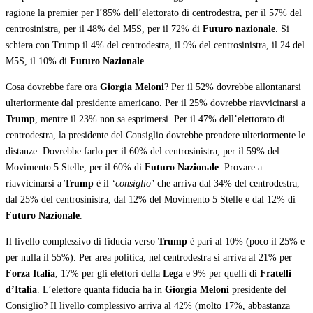
ragione la premier per l’85% dell’elettorato di centrodestra, per il 57% del
centrosinistra, per il 48% del M5S, per il 72% di
Futuro nazionale
. Si
schiera con Trump il 4% del centrodestra, il 9% del centrosinistra, il 24 del
M5S, il 10% di
Futuro Nazionale
.
Cosa dovrebbe fare ora
Giorgia Meloni
? Per il 52% dovrebbe allontanarsi
ulteriormente dal presidente americano. Per il 25% dovrebbe riavvicinarsi a
Trump
, mentre il 23% non sa esprimersi. Per il 47% dell’elettorato di
centrodestra, la presidente del Consiglio dovrebbe prendere ulteriormente le
distanze. Dovrebbe farlo per il 60% del centrosinistra, per il 59% del
Movimento 5 Stelle, per il 60% di
Futuro Nazionale
. Provare a
riavvicinarsi a
Trump
è il
‘consiglio’
che arriva dal 34% del centrodestra,
dal 25% del centrosinistra, dal 12% del Movimento 5 Stelle e dal 12% di
Futuro Nazionale
.
Il livello complessivo di fiducia verso
Trump
è pari al 10% (poco il 25% e
per nulla il 55%). Per area politica, nel centrodestra si arriva al 21% per
Forza Italia
, 17% per gli elettori della
Lega
e 9% per quelli di
Fratelli
d’Italia
. L’elettore quanta fiducia ha in
Giorgia Meloni
presidente del
Consiglio? Il livello complessivo arriva al 42% (molto 17%, abbastanza