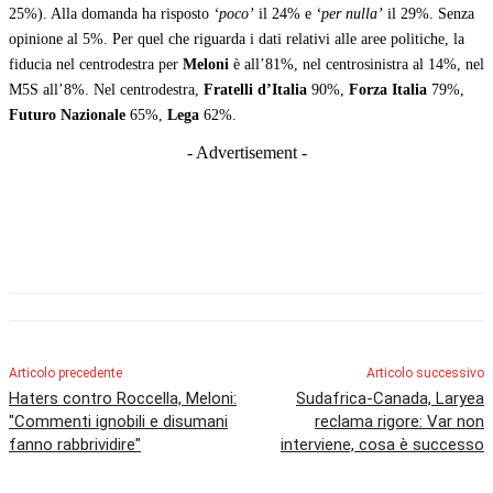
25%). Alla domanda ha risposto
‘poco’
il 24% e
‘per nulla’
il 29%. Senza
opinione al 5%. Per quel che riguarda i dati relativi alle aree politiche, la
fiducia nel centrodestra per
Meloni
è all’81%, nel centrosinistra al 14%, nel
M5S all’8%. Nel centrodestra,
Fratelli d’Italia
90%,
Forza Italia
79%,
Futuro Nazionale
65%,
Lega
62%.
- Advertisement -
Articolo precedente
Articolo successivo
Haters contro Roccella, Meloni:
Sudafrica-Canada, Laryea
"Commenti ignobili e disumani
reclama rigore: Var non
fanno rabbrividire"
interviene, cosa è successo