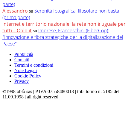
parte)
Alessandro
Serenità fotografica: filosofare non basta
su
(prima parte)
Internet e territorio nazionale: la rete non è uguale per
tutti – Oblo.it
Imprese, Franceschini (FiberCop):
su
"Innovazione e fibra strategiche per la digitalizzazione del
Paese"
Pubblicità
Contatti
Termini e condizioni
Note Legali
Cookie Policy
Privacy
©1998 oblò sas | P.IVA 07558480013 | trib. torino n. 5185 del
11.09.1998 | all right reserved