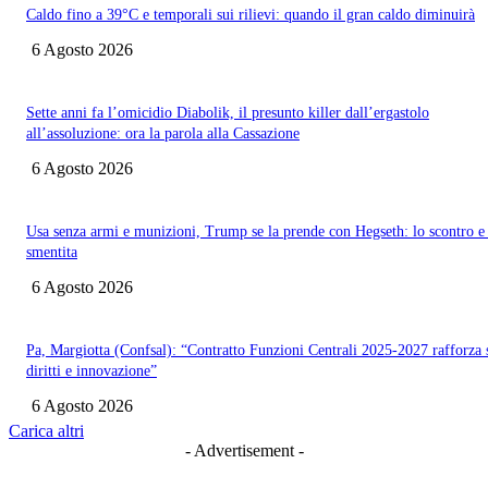
Caldo fino a 39°C e temporali sui rilievi: quando il gran caldo diminuirà
6 Agosto 2026
Sette anni fa l’omicidio Diabolik, il presunto killer dall’ergastolo
all’assoluzione: ora la parola alla Cassazione
6 Agosto 2026
Usa senza armi e munizioni, Trump se la prende con Hegseth: lo scontro e 
smentita
6 Agosto 2026
Pa, Margiotta (Confsal): “Contratto Funzioni Centrali 2025-2027 rafforza s
diritti e innovazione”
6 Agosto 2026
Carica altri
- Advertisement -