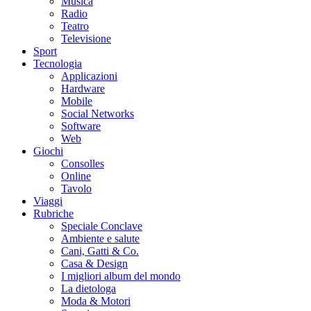
Musica
Radio
Teatro
Televisione
Sport
Tecnologia
Applicazioni
Hardware
Mobile
Social Networks
Software
Web
Giochi
Consolles
Online
Tavolo
Viaggi
Rubriche
Speciale Conclave
Ambiente e salute
Cani, Gatti & Co.
Casa & Design
I migliori album del mondo
La dietologa
Moda & Motori