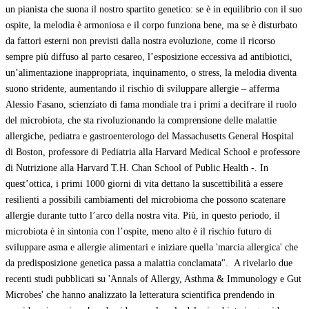
un pianista che suona il nostro spartito genetico: se è in equilibrio con il suo
ospite, la melodia è armoniosa e il corpo funziona bene, ma se è disturbato
da fattori esterni non previsti dalla nostra evoluzione, come il ricorso
sempre più diffuso al parto cesareo, l’esposizione eccessiva ad antibiotici,
un’alimentazione inappropriata, inquinamento, o stress, la melodia diventa
suono stridente, aumentando il rischio di sviluppare allergie – afferma
Alessio Fasano, scienziato di fama mondiale tra i primi a decifrare il ruolo
del microbiota, che sta rivoluzionando la comprensione delle malattie
allergiche, pediatra e gastroenterologo del Massachusetts General Hospital
di Boston, professore di Pediatria alla Harvard Medical School e professore
di Nutrizione alla Harvard T.H. Chan School of Public Health -. In
quest’ottica, i primi 1000 giorni di vita dettano la suscettibilità a essere
resilienti a possibili cambiamenti del microbioma che possono scatenare
allergie durante tutto l’arco della nostra vita. Più, in questo periodo, il
microbiota è in sintonia con l’ospite, meno alto è il rischio futuro di
sviluppare asma e allergie alimentari e iniziare quella 'marcia allergica' che
da predisposizione genetica passa a malattia conclamata". A rivelarlo due
recenti studi pubblicati su 'Annals of Allergy, Asthma & Immunology e Gut
Microbes' che hanno analizzato la letteratura scientifica prendendo in