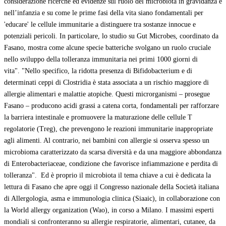
considerazione ricerche ed evidenze sul ruolo del microbiota in gravidanza e
nell’infanzia e su come le prime fasi della vita siano fondamentali per
'educare' le cellule immunitarie a distinguere tra sostanze innocue e
potenziali pericoli. In particolare, lo studio su Gut Microbes, coordinato da
Fasano, mostra come alcune specie batteriche svolgano un ruolo cruciale
nello sviluppo della tolleranza immunitaria nei primi 1000 giorni di
vita". "Nello specifico, la ridotta presenza di Bifidobacterium e di
determinati ceppi di Clostridia è stata associata a un rischio maggiore di
allergie alimentari e malattie atopiche. Questi microrganismi – prosegue
Fasano – producono acidi grassi a catena corta, fondamentali per rafforzare
la barriera intestinale e promuovere la maturazione delle cellule T
regolatorie (Treg), che prevengono le reazioni immunitarie inappropriate
agli alimenti. Al contrario, nei bambini con allergie si osserva spesso un
microbioma caratterizzato da scarsa diversità e da una maggiore abbondanza
di Enterobacteriaceae, condizione che favorisce infiammazione e perdita di
tolleranza". Ed è proprio il microbiota il tema chiave a cui è dedicata la
lettura di Fasano che apre oggi il Congresso nazionale della Società italiana
di Allergologia, asma e immunologia clinica (Siaaic), in collaborazione con
la World allergy organization (Wao), in corso a Milano. I massimi esperti
mondiali si confronteranno su allergie respiratorie, alimentari, cutanee, da