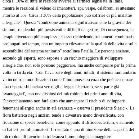
circa il 10% di tutte le reazioni avverse ai farmaci segnalate in Italia,
mentre le reazioni al veleno di imenotteri, api, vespe, calabroni, si attestano
attorno al 3%. Circa il 30% della popolazione può soffrire di più malattie
allergiche". Questa "condizione aumenta significativamente la gravità dei
sintomi, rendendoli più persistenti e difficili da gestire. Di conseguenza, le
terapie diventano più complesse, spesso richiedendo trattamenti combinati e
prolungati nel tempo, con un impatto rilevante sulla qualità della vita e sulla
sostenibilità del sistema sanitario" sottolinea Patella. Le persone anziane,
secondo gli esperti, sono esposte a un rischio maggiore di sviluppare
allergie che, non solo possono peggiorare, ma anche comparire per la prima
volta in tarda età. "Con l’avanzare degli anni, infatti, il sistema immunitario
va incontro a modificazioni come l’immunosenescenza che può accentuare
una risposta sbilanciata verso gli allergeni. Pertanto, se si parte già
'svantaggiati', con una disbiosi del microbiota dei primi anni di vita,
l’invecchiamento non farà altro che aumentare il rischio di sviluppare
fenomeni allergici anche in età avanzata – osserva il presidente Siaaic -. La
flora batterica negli anziani tende a diventare meno diversificata, con
riduzione di specie benefiche, come appunto il Bifidobacterium, e aumento
di batteri proinfiammatori. Il risultato è una diminuzione della capacità del
microbiota di favorire la tolleranza immunologica e maggiore