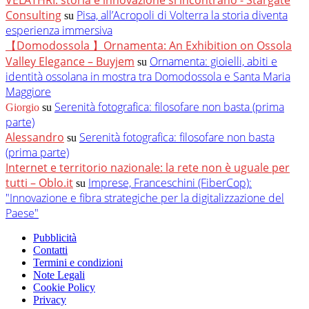
Consulting
Pisa, all’Acropoli di Volterra la storia diventa
su
esperienza immersiva
【Domodossola 】Ornamenta: An Exhibition on Ossola
Valley Elegance – Buyjem
Ornamenta: gioielli, abiti e
su
identità ossolana in mostra tra Domodossola e Santa Maria
Maggiore
Serenità fotografica: filosofare non basta (prima
Giorgio
su
parte)
Alessandro
Serenità fotografica: filosofare non basta
su
(prima parte)
Internet e territorio nazionale: la rete non è uguale per
tutti – Oblo.it
Imprese, Franceschini (FiberCop):
su
"Innovazione e fibra strategiche per la digitalizzazione del
Paese"
Pubblicità
Contatti
Termini e condizioni
Note Legali
Cookie Policy
Privacy