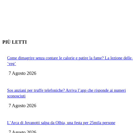
PIÙ LETTI
Come dimagrire senza contare le calorie e patire la fame? La lezione delle 
‘veg’
7 Agosto 2026
Sos anziani per truffe telefoniche? Arriva l’app che risponde ai numeri
sconosciuti
7 Agosto 2026
L’Arca di Jovanotti salpa da Olbia, una festa per 25mila persone
7 Agosto 2026