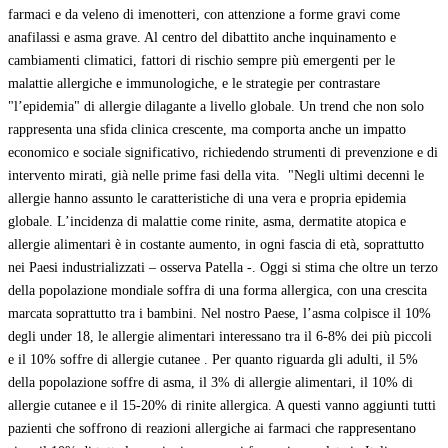
farmaci e da veleno di imenotteri, con attenzione a forme gravi come
anafilassi e asma grave. Al centro del dibattito anche inquinamento e
cambiamenti climatici, fattori di rischio sempre più emergenti per le
malattie allergiche e immunologiche, e le strategie per contrastare
"l’epidemia" di allergie dilagante a livello globale. Un trend che non solo
rappresenta una sfida clinica crescente, ma comporta anche un impatto
economico e sociale significativo, richiedendo strumenti di prevenzione e di
intervento mirati, già nelle prime fasi della vita. "Negli ultimi decenni le
allergie hanno assunto le caratteristiche di una vera e propria epidemia
globale. L’incidenza di malattie come rinite, asma, dermatite atopica e
allergie alimentari è in costante aumento, in ogni fascia di età, soprattutto
nei Paesi industrializzati – osserva Patella -. Oggi si stima che oltre un terzo
della popolazione mondiale soffra di una forma allergica, con una crescita
marcata soprattutto tra i bambini. Nel nostro Paese, l’asma colpisce il 10%
degli under 18, le allergie alimentari interessano tra il 6-8% dei più piccoli
e il 10% soffre di allergie cutanee . Per quanto riguarda gli adulti, il 5%
della popolazione soffre di asma, il 3% di allergie alimentari, il 10% di
allergie cutanee e il 15-20% di rinite allergica. A questi vanno aggiunti tutti
pazienti che soffrono di reazioni allergiche ai farmaci che rappresentano