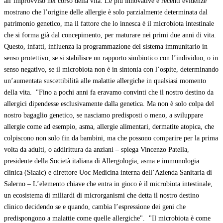
all’improvviso nel corso della vita. Le più innovative e recenti evidenze
mostrano che l’origine delle allergie è solo parzialmente determinata dal
patrimonio genetico, ma il fattore che lo innesca è il microbiota intestinale
che si forma già dal concepimento, per maturare nei primi due anni di vita.
Questo, infatti, influenza la programmazione del sistema immunitario in
senso protettivo, se si stabilisce un rapporto simbiotico con l’individuo, o in
senso negativo, se il microbiota non è in sintonia con l’ospite, determinando
un’aumentata suscettibilità alle malattie allergiche in qualsiasi momento
della vita. "Fino a pochi anni fa eravamo convinti che il nostro destino da
allergici dipendesse esclusivamente dalla genetica. Ma non è solo colpa del
nostro bagaglio genetico, se nasciamo predisposti o meno, a sviluppare
allergie come ad esempio, asma, allergie alimentari, dermatite atopica, che
colpiscono non solo fin da bambini, ma che possono comparire per la prima
volta da adulti, o addirittura da anziani – spiega Vincenzo Patella,
presidente della Società italiana di Allergologia, asma e immunologia
clinica (Siaaic) e direttore Uoc Medicina interna dell’Azienda Sanitaria di
Salerno – L’elemento chiave che entra in gioco è il microbiota intestinale,
un ecosistema di miliardi di microrganismi che detta il nostro destino
clinico decidendo se e quando, cambia l’espressione dei geni che
predispongono a malattie come quelle allergiche". "Il microbiota è come