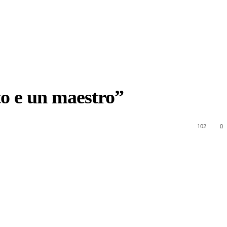
to e un maestro”
102
0