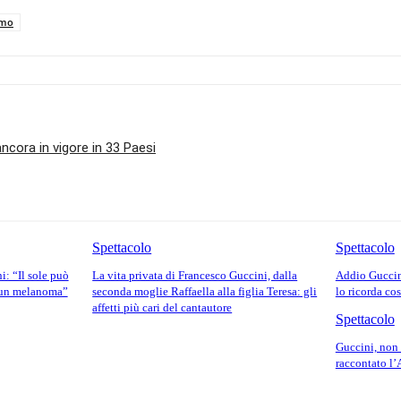
imo
ancora in vigore in 33 Paesi
Spettacolo
Spettacolo
i: “Il sole può
La vita privata di Francesco Guccini, dalla
Addio Guccini,
r un melanoma”
seconda moglie Raffaella alla figlia Teresa: gli
lo ricorda cos
affetti più cari del cantautore
Spettacolo
Guccini, non 
raccontato l
o: