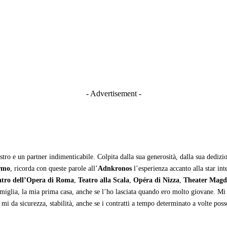
- Advertisement -
stro e un partner indimenticabile. Colpita dalla sua generosità, dalla sua dedizi
rmo
, ricorda con queste parole all’
Adnkronos
l’esperienza accanto alla star int
atro dell’Opera di Roma
,
Teatro alla Scala
,
Opéra di Nizza
,
Theater Magd
iglia, la mia prima casa, anche se l’ho lasciata quando ero molto giovane. Mi se
 mi da sicurezza, stabilità, anche se i contratti a tempo determinato a volte p