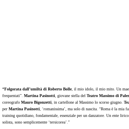
Condividi
“Folgorata dall’umiltà di Roberto Bolle
, il mio idolo, il mio mito. Un mae
frequentati”.
Martina Pasinotti
, giovane stella del
Teatro Massimo di Pale
coreografo
Mauro Bigonzetti
, in cartellone al Massimo lo scorso giugno.
Te
per
Martina Pasinotti
, ‘romanissima’, ma solo di nascita. “Roma è la mia fam
training quotidiano, fondamentale, essenziale per un danzatore. Un ente lirico
solista, sono semplicemente ‘tersicorea’.”