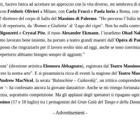
ti, facevo fatica ad accettare un approccio con la vita diverso, mi sembrava di e
 con
Fréderic Olivieri
a Milano, con
Carla Fracci
e
Paola Iorio
a Roma, con
2 direttore del corpo di ballo del
Massimo di Palermo
. “Ho percorso l’Italia i
ti di repertorio, da
‘Romeo e Giulietta’
al
‘Lago dei cigni’
. Non ho nulla contr
igonzetti
e
Crystal Pite
, il russo
Alexander Ekmann
, l’israelieno
Ohad Na
mo lavorato bene insieme, ha portato a teatro grandi maestri dall’
Opéra di Par
n posso che ringraziarlo per il lavoro svolto sino ad oggi, anche se sono convint
l repertorio abbiamo bisogno sempre di aggiunti.”
nza’
(direzione artistica
Eleonora Abbagnato
), registrata dal
Teatro Massimo
re la nostra arte”. E si preannuncia ricca di eventi la stagione del
Teatro Mas
Andrew MacNicol
, la serata
‘Balanchine – Caikovskij’
, un trittico comprende
n ‘
– ha confessato ancora la giovane danzatrice- Anche se mi ritengo fortunata
lezza, soprattutto competizione. Ma gli applausi degli spettatori ti ripagano ogni
ssimo
(17 e 18 luglio) tra i protagonisti del
Gran Galà del Tango e della Danz
- Advertisement -