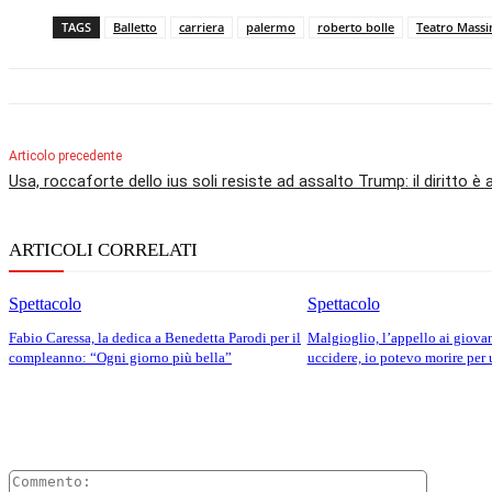
TAGS
Balletto
carriera
palermo
roberto bolle
Teatro Mass
Articolo precedente
Usa, roccaforte dello ius soli resiste ad assalto Trump: il diritto è 
ARTICOLI CORRELATI
Spettacolo
Spettacolo
Fabio Caressa, la dedica a Benedetta Parodi per il
Malgioglio, l’appello ai giovan
compleanno: “Ogni giorno più bella”
uccidere, io potevo morire pe
Comment