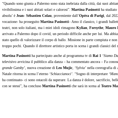
“Quando sono giunta a Palermo sono stata inebriata dalla città, dai suoi abitan
vivibilissima e i suoi abitati solari e calorosi”.
Martina Pasinotti
ha studiato
absolu’ è
Jean- Sébastien Colau
, proveniente dall’
Opéra di Parigi
, dal 202
vocazione- ha proseguito
Martina Pasinotti
– Amo il classico, i grandi ballet
teatri, non solo italiani, ma i miei idoli rimagono
Kylian
,
Forsythe
,
Mauro B
arrivato a Palermo dopo il covid, un periodo difficile anche per lui. Ma abbia
stato quello di valorizzare il corpo di ballo. Missione in parte compiuta e no
troppo pochi. Quando il direttore artistico porta in scena i grandi classici de
Martina Pasinotti
ha partecipato anche al programma tv di
Rai 1
‘Siamo Da
televisivo avvicina il pubblico alla danza – ha commentato ancora – Fa conosce
grande Gatsby’
, nuova creazione di
Leo Mujic
,
‘Sylvia’
nella coreografia di
Natale ritorna in scena l’eterno
‘Schiaccianoci’
. “Sogno di interpretare
‘Mano
ha continuato- ci sono ostacoli da superare. La danza è dolore, sacrificio, bel
con se stessi”, ha concluso
Martina Pasinotti
che sarà in scena al
Teatro Ma