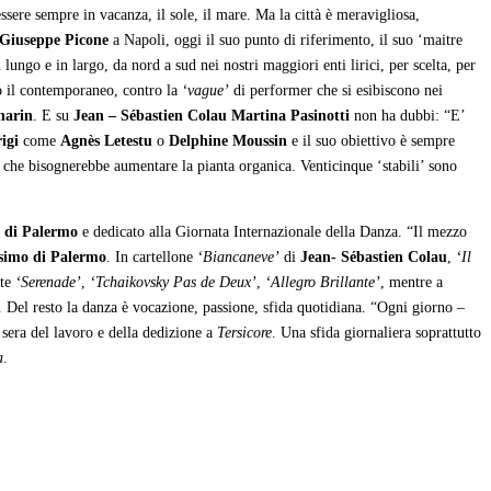
ssere sempre in vacanza, il sole, il mare. Ma la città è meravigliosa,
Giuseppe Picone
a Napoli, oggi il suo punto di riferimento, il suo ‘maitre
n lungo e in largo, da nord a sud nei nostri maggiori enti lirici, per scelta, per
o il contemporaneo, contro la
‘vague’
di performer che si esibiscono nei
harin
. E su
Jean – Sébastien Colau
Martina Pasinotti
non ha dubbi: “E’
igi
come
Agnès Letestu
o
Delphine Moussin
e il suo obiettivo è sempre
a che bisognerebbe aumentare la pianta organica. Venticinque ‘stabili’ sono
 di Palermo
e dedicato alla Giornata Internazionale della Danza. “Il mezzo
simo di Palermo
. In cartellone
‘Biancaneve’
di
Jean- Sébastien Colau
,
‘Il
nte
‘Serenade’
,
‘Tchaikovsky Pas de Deux’
,
‘Allegro Brillante’
, mentre a
. Del resto la danza è vocazione, passione, sfida quotidiana. “Ogni giorno –
 sera del lavoro e della dedizione a
Tersicore
. Una sfida giornaliera soprattutto
a
.