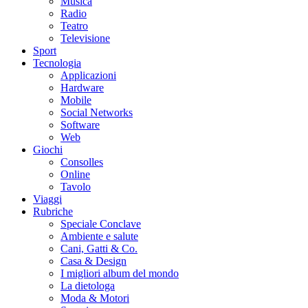
Musica
Radio
Teatro
Televisione
Sport
Tecnologia
Applicazioni
Hardware
Mobile
Social Networks
Software
Web
Giochi
Consolles
Online
Tavolo
Viaggi
Rubriche
Speciale Conclave
Ambiente e salute
Cani, Gatti & Co.
Casa & Design
I migliori album del mondo
La dietologa
Moda & Motori