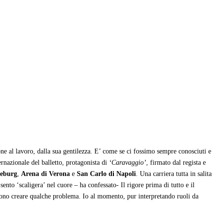
one al lavoro, dalla sua gentilezza. E’ come se ci fossimo sempre conosciuti e
ernazionale del balletto, protagonista di
‘Caravaggio’
, firmato dal regista e
eburg
,
Arena di Verona
e
San Carlo di Napoli
. Una carriera tutta in salita
nto ‘scaligera’ nel cuore – ha confessato- Il rigore prima di tutto e il
ossono creare qualche problema. Io al momento, pur interpretando ruoli da