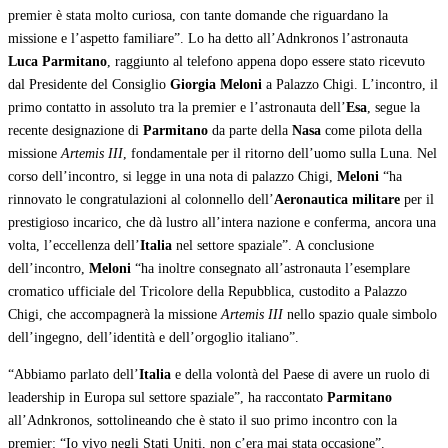
premier è stata molto curiosa, con tante domande che riguardano la
missione e l’aspetto familiare”. Lo ha detto all’Adnkronos l’astronauta
Luca Parmitano
, raggiunto al telefono appena dopo essere stato ricevuto
dal Presidente del Consiglio
Giorgia Meloni
a Palazzo Chigi. L’incontro, il
primo contatto in assoluto tra la premier e l’astronauta dell’
Esa
, segue la
recente designazione di
Parmitano
da parte della
Nasa
come pilota della
missione
Artemis III
, fondamentale per il ritorno dell’uomo sulla Luna. Nel
corso dell’incontro, si legge in una nota di palazzo Chigi,
Meloni
“ha
rinnovato le congratulazioni al colonnello dell’
Aeronautica militare
per il
prestigioso incarico, che dà lustro all’intera nazione e conferma, ancora una
volta, l’eccellenza dell’
Italia
nel settore spaziale”. A conclusione
dell’incontro,
Meloni
“ha inoltre consegnato all’astronauta l’esemplare
cromatico ufficiale del Tricolore della Repubblica, custodito a Palazzo
Chigi, che accompagnerà la missione
Artemis III
nello spazio quale simbolo
dell’ingegno, dell’identità e dell’orgoglio italiano”.
“Abbiamo parlato dell’
Italia
e della volontà del Paese di avere un ruolo di
leadership in Europa sul settore spaziale”, ha raccontato
Parmitano
all’Adnkronos, sottolineando che è stato il suo primo incontro con la
premier: “Io vivo negli Stati Uniti, non c’era mai stata occasione”.