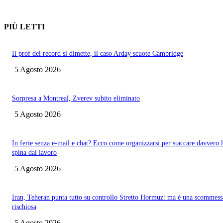
PIÙ LETTI
Il prof dei record si dimette, il caso Arday scuote Cambridge
5 Agosto 2026
Sorpresa a Montreal, Zverev subito eliminato
5 Agosto 2026
In ferie senza e-mail e chat? Ecco come organizzarsi per staccare davvero 
spina dal lavoro
5 Agosto 2026
Iran, Teheran punta tutto su controllo Stretto Hormuz: ma è una scommess
rischiosa
5 Agosto 2026