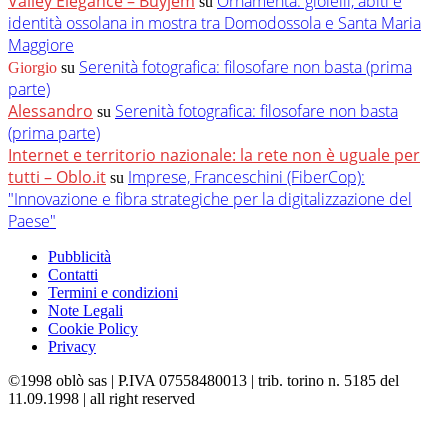
Valley Elegance – Buyjem
Ornamenta: gioielli, abiti e
su
identità ossolana in mostra tra Domodossola e Santa Maria
Maggiore
Serenità fotografica: filosofare non basta (prima
Giorgio
su
parte)
Alessandro
Serenità fotografica: filosofare non basta
su
(prima parte)
Internet e territorio nazionale: la rete non è uguale per
tutti – Oblo.it
Imprese, Franceschini (FiberCop):
su
"Innovazione e fibra strategiche per la digitalizzazione del
Paese"
Pubblicità
Contatti
Termini e condizioni
Note Legali
Cookie Policy
Privacy
©1998 oblò sas | P.IVA 07558480013 | trib. torino n. 5185 del
11.09.1998 | all right reserved