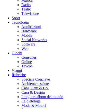
Musica
Radio
Teatro
Televisione
Sport
Tecnologia
Applicazioni
Hardware
Mobile
Social Networks
Software
Web
Giochi
Consolles
Online
Tavolo
Viaggi
Rubriche
Speciale Conclave
Ambiente e salute
Cani, Gatti & Co.
Casa & Design
I migliori album del mondo
La dietologa
Moda & Motori