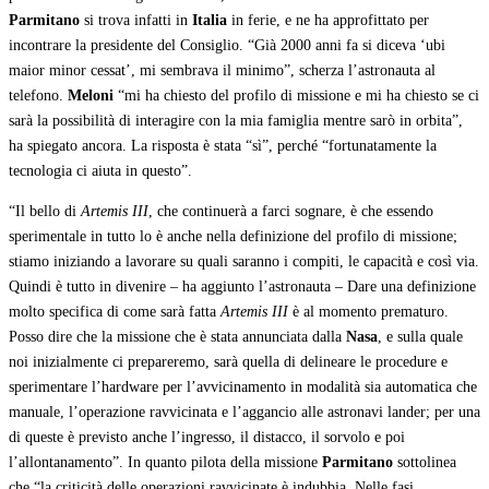
Parmitano
si trova infatti in
Italia
in ferie, e ne ha approfittato per
incontrare la presidente del Consiglio. “Già 2000 anni fa si diceva ‘ubi
maior minor cessat’, mi sembrava il minimo”, scherza l’astronauta al
telefono.
Meloni
“mi ha chiesto del profilo di missione e mi ha chiesto se ci
sarà la possibilità di interagire con la mia famiglia mentre sarò in orbita”,
ha spiegato ancora. La risposta è stata “sì”, perché “fortunatamente la
tecnologia ci aiuta in questo”.
“Il bello di
Artemis III
, che continuerà a farci sognare, è che essendo
sperimentale in tutto lo è anche nella definizione del profilo di missione;
stiamo iniziando a lavorare su quali saranno i compiti, le capacità e così via.
Quindi è tutto in divenire – ha aggiunto l’astronauta – Dare una definizione
molto specifica di come sarà fatta
Artemis III
è al momento prematuro.
Posso dire che la missione che è stata annunciata dalla
Nasa
, e sulla quale
noi inizialmente ci prepareremo, sarà quella di delineare le procedure e
sperimentare l’hardware per l’avvicinamento in modalità sia automatica che
manuale, l’operazione ravvicinata e l’aggancio alle astronavi lander; per una
di queste è previsto anche l’ingresso, il distacco, il sorvolo e poi
l’allontanamento”. In quanto pilota della missione
Parmitano
sottolinea
che “la criticità delle operazioni ravvicinate è indubbia. Nelle fasi