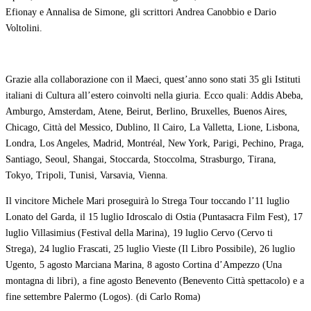
Efionay e Annalisa de Simone, gli scrittori Andrea Canobbio e Dario
Voltolini.
Grazie alla collaborazione con il Maeci, quest’anno sono stati 35 gli Istituti
italiani di Cultura all’estero coinvolti nella giuria. Ecco quali: Addis Abeba,
Amburgo, Amsterdam, Atene, Beirut, Berlino, Bruxelles, Buenos Aires,
Chicago, Città del Messico, Dublino, Il Cairo, La Valletta, Lione, Lisbona,
Londra, Los Angeles, Madrid, Montréal, New York, Parigi, Pechino, Praga,
Santiago, Seoul, Shangai, Stoccarda, Stoccolma, Strasburgo, Tirana,
Tokyo, Tripoli, Tunisi, Varsavia, Vienna.
Il vincitore Michele Mari proseguirà lo Strega Tour toccando l’11 luglio
Lonato del Garda, il 15 luglio Idroscalo di Ostia (Puntasacra Film Fest), 17
luglio Villasimius (Festival della Marina), 19 luglio Cervo (Cervo ti
Strega), 24 luglio Frascati, 25 luglio Vieste (Il Libro Possibile), 26 luglio
Ugento, 5 agosto Marciana Marina, 8 agosto Cortina d’Ampezzo (Una
montagna di libri), a fine agosto Benevento (Benevento Città spettacolo) e a
fine settembre Palermo (Logos). (di Carlo Roma)