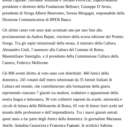
Roma Capitale; Giovanni Solimine e Stefano Petrocchi, rispettivamente
presidente e direttore della Fondazione Bellonci; Giuseppe D’Avino,
presidente di Strega Alberti Benevento; Serena Morgagni, responsabile della
Direzione Communication di BPER Banca.
Gli ultimi cento voti sono stati scrutinati uno per uno fino alla
proclamazione da Andrea Bajani, vincitore della scorsa edizione del Premio
Strega. Tra gli ospiti istituzionali della serata, il ministro della Cultura,
Alessandro Giuli, l’assessore alla Cultura del Comune di Roma,
Massimiliano Smeriglio, e il presidente della Commissione Cultura della
Camera, Federico Mollicone.
Gli 800 aventi diritto al voto sono così distribuiti: 460 Amici della
domenica, 245 votanti dall’estero selezionati da 35 Istituti Italiani di
Cultura nel mondo, che contribuiscono alla formazione della giuria
esprimendo ciascuno 7 giurati tra studiosi, traduttori e appassionati della
nostra lingua e letteratura, 30 voti collettivi espressi da scuole, università e
circoli di lettura delle Biblioteche di Roma, 65 voti di lettori forti scelti nel
mondo delle professioni e dell’imprenditoria. Tra i nuovi giurati entrati
quest’anno a far parte degli Amici della domenica: le giornaliste Marianna
Aprile, Annalisa Cuzzocrea e Francesca Fagnani, le scrittrici Sabrina