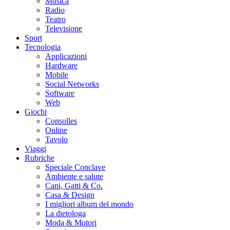
Musica
Radio
Teatro
Televisione
Sport
Tecnologia
Applicazioni
Hardware
Mobile
Social Networks
Software
Web
Giochi
Consolles
Online
Tavolo
Viaggi
Rubriche
Speciale Conclave
Ambiente e salute
Cani, Gatti & Co.
Casa & Design
I migliori album del mondo
La dietologa
Moda & Motori