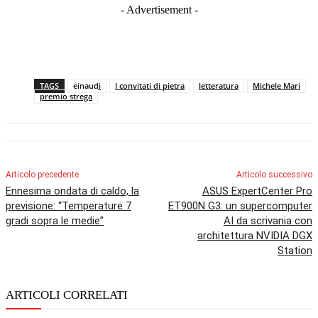
- Advertisement -
TAGS
einaudi
I convitati di pietra
letteratura
Michele Mari
premio strega
Articolo precedente
Articolo successivo
Ennesima ondata di caldo, la
ASUS ExpertCenter Pro
previsione: “Temperature 7
ET900N G3: un supercomputer
gradi sopra le medie”
AI da scrivania con
architettura NVIDIA DGX
Station
ARTICOLI CORRELATI