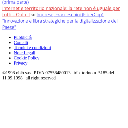
(prima parte)
Internet e territorio nazionale: la rete non è uguale per
tutti – Oblo.it
Imprese, Franceschini (FiberCop):
su
"Innovazione e fibra strategiche per la digitalizzazione del
Paese"
Pubblicità
Contatti
Termini e condizioni
Note Legali
Cookie Policy
Privacy
©1998 oblò sas | P.IVA 07558480013 | trib. torino n. 5185 del
11.09.1998 | all right reserved