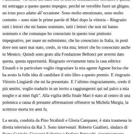
mi sottraggo a questo questo impegno, perché ne verrebbe fuori un ghigno,
un ictus poco adatto all’occasione. Sono molto emozionato, sono molto
contento – sono state le prime parole di Mari dopo la vittoria – Ringrazio
tutti i lettori che mi hanno sostenuto, tutti i lettori che non mi hanno
sostenuto e che comunque ho conosciuto in questo tour piuttosto
impegnativo, per usare un eufemismo, che ho conosciuto in Italia, in posti
dove non sarei mai stato, credo, in vita mia; lettori che ho conosciuto anche
in Messico. Quindi sono grato alla Fondazione Bellonci per avermi dato
questa, questa opportunità. Ringrazio ovviamente tutta la casa editrice
Einaudi e in particolare voglio ringraziare la mia agente Agnese Incisa che
ha avuto la folle idea di candidare il mio libro a questo premio. E ringrazio
Vittorio Lingiardi che mi ha presentato. E l’ultimo ringraziamento, credo il
più sentito, voglio tradurlo in un invito a raggiungermi qui sul palco a mia
moglie e ai miei figli”. Alla vigilia della finale Mari è stato al centro di una
polemica a causa di presunte affermazioni offensive su Michela Murgia, la
scrittrice morta tre anni fa.
La serata, condotta da Pino Strabioli e Gloria Campaner, è stata trasmessa in
diretta televisiva da Rai 3. Sono intervenuti: Roberto Gualtieri, sindaco di