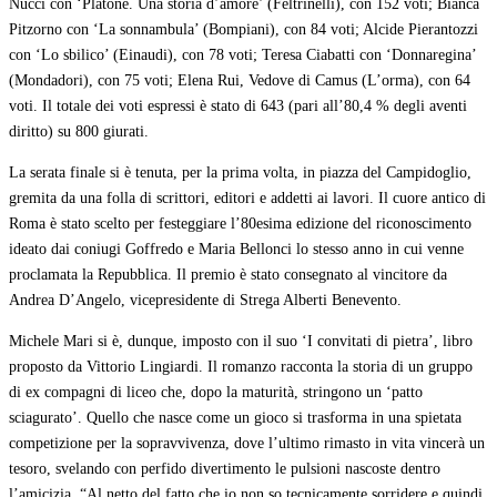
Nucci con ‘Platone. Una storia d’amore’ (Feltrinelli), con 152 voti; Bianca
Pitzorno con ‘La sonnambula’ (Bompiani), con 84 voti; Alcide Pierantozzi
con ‘Lo sbilico’ (Einaudi), con 78 voti; Teresa Ciabatti con ‘Donnaregina’
(Mondadori), con 75 voti; Elena Rui, Vedove di Camus (L’orma), con 64
voti. Il totale dei voti espressi è stato di 643 (pari all’80,4 % degli aventi
diritto) su 800 giurati.
La serata finale si è tenuta, per la prima volta, in piazza del Campidoglio,
gremita da una folla di scrittori, editori e addetti ai lavori. Il cuore antico di
Roma è stato scelto per festeggiare l’80esima edizione del riconoscimento
ideato dai coniugi Goffredo e Maria Bellonci lo stesso anno in cui venne
proclamata la Repubblica. Il premio è stato consegnato al vincitore da
Andrea D’Angelo, vicepresidente di Strega Alberti Benevento.
Michele Mari si è, dunque, imposto con il suo ‘I convitati di pietra’, libro
proposto da Vittorio Lingiardi. Il romanzo racconta la storia di un gruppo
di ex compagni di liceo che, dopo la maturità, stringono un ‘patto
sciagurato’. Quello che nasce come un gioco si trasforma in una spietata
competizione per la sopravvivenza, dove l’ultimo rimasto in vita vincerà un
tesoro, svelando con perfido divertimento le pulsioni nascoste dentro
l’amicizia. “Al netto del fatto che io non so tecnicamente sorridere e quindi