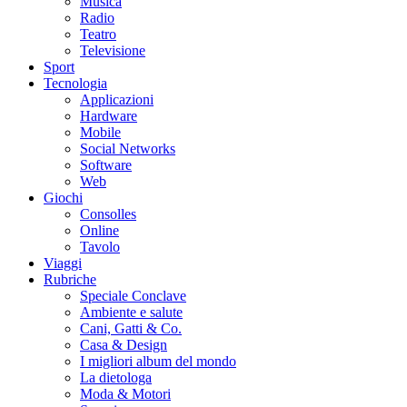
Musica
Radio
Teatro
Televisione
Sport
Tecnologia
Applicazioni
Hardware
Mobile
Social Networks
Software
Web
Giochi
Consolles
Online
Tavolo
Viaggi
Rubriche
Speciale Conclave
Ambiente e salute
Cani, Gatti & Co.
Casa & Design
I migliori album del mondo
La dietologa
Moda & Motori