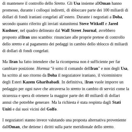
di mantenere il controllo dello
Stretto
. Gli
Usa
insieme all
Oman
hanno
promesso, durante i colloqui indiretti, di sbloccare parte dei 100 miliardi di
dollari di fondi iraniani congelati all’estero. Durante i negoziati a
Doha
,
secondo quanto riferito gli inviati statunitensi
Steve Witkoff
e
Jared
Kushner
, nel quadro delineato dal
Wall Street Journal
, avrebbero
proposto all
Iran
uno scambio: rinunciare alle proprie pretese di controllo
dello
stretto
e al pagamento dei pedaggi in cambio dello sblocco di miliardi
di dollari di fondi congelati.
Ma l
Iran
ha fatto intendere che la ricompensa non è sufficiente per far
cambiare posizione.
Hormuz
“è sotto il comando dell
Iran
” e non degli
Usa
,
ha scritto al suo ritorno da
Doha
il negoziatore iraniano, il viceministro
degli Esteri
Kazem Gharibabadi
. In definitiva, l
Iran
vuole imporre un
pedaggio per ogni nave che attraversa lo
stretto
in cambio di servizi come la
sicurezza e spera di ottenere la maggior parte dei 40 miliardi di dollari
annui che potrebbe generare. Ma la richiesta è stata respinta dagli
Stati
Uniti
e dai suoi vicini del
Golfo
.
I negoziatori stanno invece valutando una proposta alternativa proveniente
dall
Oman
, che detiene i diritti sulla parte meridionale dello
stretto
.