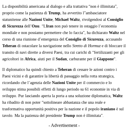
La disponibilità americana al dialogo e alla trattativa “non è illimitata”,
proprio come la pazienza di
Trump
, ha avvertito l”ambasciatore
statunitense alle
Nazioni Unite
,
Michael Waltz
, rivolgendosi al
Consiglio
di Sicurezza
dell’
Onu
. “L
Iran
non può tenere in ostaggio l’economia
mondiale e non possiamo permettere che lo faccia”, ha dichiarato
Waltz
nel
corso di una riunione d’emergenza del
Consiglio di Sicurezza
, accusando
Teheran
di ostacolare la navigazione nello
Stretto di Hormuz
e di bloccare il
transito di navi dirette a diversi Paesi, tra cui carichi di “fertilizzanti per gli
agricoltori in
Africa
, aiuti per il
Sudan
, carburante per il
Giappone
“.
Il diplomatico ha quindi chiesto a
Teheran
di cessare le azioni contro i
Paesi vicini e di garantire la libertà di passaggio nella rotta strategica,
ricordando che l’agenzia delle
Nazioni Unite
per il commercio e lo
sviluppo stima possibili effetti di lungo periodo su 61 economie in via di
sviluppo. Pur lasciando aperta la porta a una soluzione diplomatica,
Waltz
ha ribadito di non poter “sottolineare abbastanza che una reale e
trasformativa opportunità positiva per la nazione e il popolo
iraniano
è sul
tavolo. Ma la pazienza del presidente
Trump
non è illimitata”.
- Advertisement -