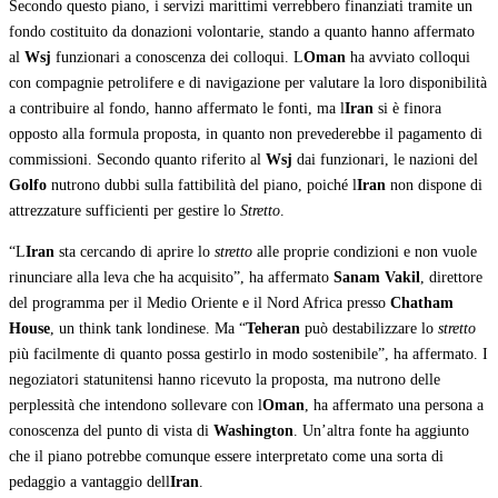
Secondo questo piano, i servizi marittimi verrebbero finanziati tramite un
fondo costituito da donazioni volontarie, stando a quanto hanno affermato
al
Wsj
funzionari a conoscenza dei colloqui. L
Oman
ha avviato colloqui
con compagnie petrolifere e di navigazione per valutare la loro disponibilità
a contribuire al fondo, hanno affermato le fonti, ma l
Iran
si è finora
opposto alla formula proposta, in quanto non prevederebbe il pagamento di
commissioni. Secondo quanto riferito al
Wsj
dai funzionari, le nazioni del
Golfo
nutrono dubbi sulla fattibilità del piano, poiché l
Iran
non dispone di
attrezzature sufficienti per gestire lo
Stretto
.
“L
Iran
sta cercando di aprire lo
stretto
alle proprie condizioni e non vuole
rinunciare alla leva che ha acquisito”, ha affermato
Sanam Vakil
, direttore
del programma per il Medio Oriente e il Nord Africa presso
Chatham
House
, un think tank londinese. Ma “
Teheran
può destabilizzare lo
stretto
più facilmente di quanto possa gestirlo in modo sostenibile”, ha affermato. I
negoziatori statunitensi hanno ricevuto la proposta, ma nutrono delle
perplessità che intendono sollevare con l
Oman
, ha affermato una persona a
conoscenza del punto di vista di
Washington
. Un’altra fonte ha aggiunto
che il piano potrebbe comunque essere interpretato come una sorta di
pedaggio a vantaggio dell
Iran
.