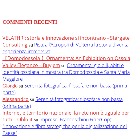
COMMENTI RECENTI
VELATHRI: storia e innovazione si incontrano - Stargate
Consulting
Pisa, all’Acropoli di Volterra la storia diventa
su
esperienza immersiva
【Domodossola 】Ornamenta: An Exhibition on Ossola
Valley Elegance – Buyjem
Ornamenta: gioielli, abiti e
su
identità ossolana in mostra tra Domodossola e Santa Maria
Maggiore
Serenità fotografica: filosofare non basta (prima
Giorgio
su
parte)
Alessandro
Serenità fotografica: filosofare non basta
su
(prima parte)
Internet e territorio nazionale: la rete non è uguale per
tutti – Oblo.it
Imprese, Franceschini (FiberCop):
su
"Innovazione e fibra strategiche per la digitalizzazione del
Paese"