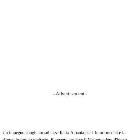
- Advertisement -
Un impegno congiunto sull'asse Italia-Albania per i futuri medici e la
ricerca in campo sanitario. E' quanto sancisce il Memorandum d'intesa