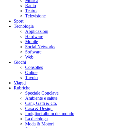
Musica
Radio
Teatro
Televisione
Sport
Tecnologia
Applicazioni
Hardware
Mobile
Social Networks
Software
Web
Giochi
Consolles
Online
Tavolo
Viaggi
Rubriche
Speciale Conclave
Ambiente e salute
Cani, Gatti & Co.
Casa & Design
I migliori album del mondo
La dietologa
Moda & Motori