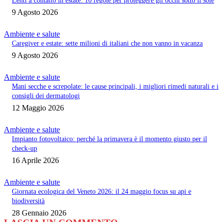
Lenti a contatto in estate: 10 regole per proteggere gli occhi sotto il sole
9 Agosto 2026
Ambiente e salute
Caregiver e estate: sette milioni di italiani che non vanno in vacanza
9 Agosto 2026
Ambiente e salute
Mani secche e screpolate: le cause principali, i migliori rimedi naturali e i
consigli dei dermatologi
12 Maggio 2026
Ambiente e salute
Impianto fotovoltaico: perché la primavera è il momento giusto per il
check-up
16 Aprile 2026
Ambiente e salute
Giornata ecologica del Veneto 2026: il 24 maggio focus su api e
biodiversità
28 Gennaio 2026