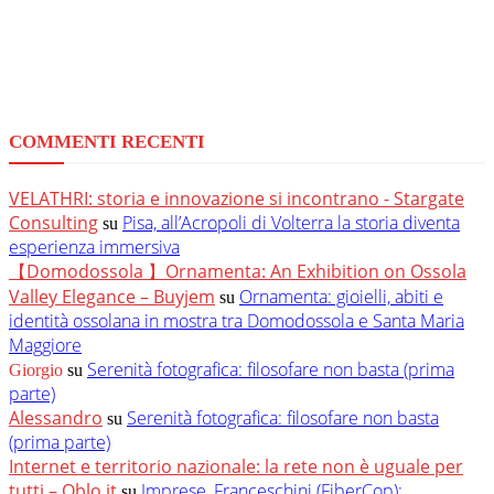
COMMENTI RECENTI
VELATHRI: storia e innovazione si incontrano - Stargate
Consulting
Pisa, all’Acropoli di Volterra la storia diventa
su
esperienza immersiva
【Domodossola 】Ornamenta: An Exhibition on Ossola
Valley Elegance – Buyjem
Ornamenta: gioielli, abiti e
su
identità ossolana in mostra tra Domodossola e Santa Maria
Maggiore
Serenità fotografica: filosofare non basta (prima
Giorgio
su
parte)
Alessandro
Serenità fotografica: filosofare non basta
su
(prima parte)
Internet e territorio nazionale: la rete non è uguale per
tutti – Oblo.it
Imprese, Franceschini (FiberCop):
su