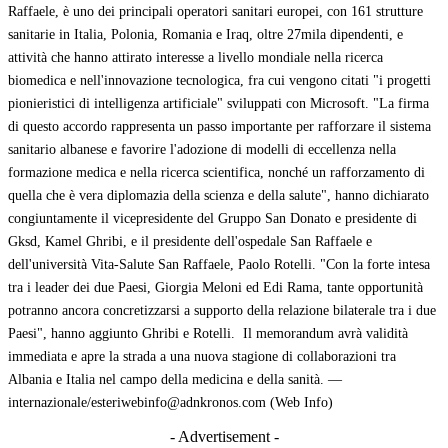
Raffaele, è uno dei principali operatori sanitari europei, con 161 strutture
sanitarie in Italia, Polonia, Romania e Iraq, oltre 27mila dipendenti, e
attività che hanno attirato interesse a livello mondiale nella ricerca
biomedica e nell'innovazione tecnologica, fra cui vengono citati "i progetti
pionieristici di intelligenza artificiale" sviluppati con Microsoft. "La firma
di questo accordo rappresenta un passo importante per rafforzare il sistema
sanitario albanese e favorire l'adozione di modelli di eccellenza nella
formazione medica e nella ricerca scientifica, nonché un rafforzamento di
quella che è vera diplomazia della scienza e della salute", hanno dichiarato
congiuntamente il vicepresidente del Gruppo San Donato e presidente di
Gksd, Kamel Ghribi, e il presidente dell'ospedale San Raffaele e
dell'università Vita-Salute San Raffaele, Paolo Rotelli. "Con la forte intesa
tra i leader dei due Paesi, Giorgia Meloni ed Edi Rama, tante opportunità
potranno ancora concretizzarsi a supporto della relazione bilaterale tra i due
Paesi", hanno aggiunto Ghribi e Rotelli. Il memorandum avrà validità
immediata e apre la strada a una nuova stagione di collaborazioni tra
Albania e Italia nel campo della medicina e della sanità. —
internazionale/esteriwebinfo@adnkronos.com (Web Info)
- Advertisement -