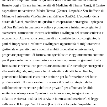
firmato oggi a Tirana tra l'università di Medicina di Tirana (Umt), il Centro
ospedaliero universitario 'Madre Teresa' (Qsunt), l'ospedale San Raffaele di
Milano e l'università Vita-Salute San Raffaele (UniSr). L'accordo, della
durata di 3 anni, stabilisce un quadro di cooperazione strategica – spiegano
dal San Raffaele in una nota – volto a promuovere iniziative congiunte di
assessment, formazione, ricerca scientifica e sviluppo nel settore sanitario e
accademico. Attraverso la creazione di un comitato tecnico congiunto, le
parti si impegnano a: valutare e sviluppare opportunità di miglioramento
gestionale e operativo nei rispettivi ambiti ospedalieri e universitari;
progettare programmi di formazione specialistica e aggiornamento continuo
per il personale medico, sanitario e accademico; creare programmi di alta
formazione e ricerca, con particolare attenzione alle tecnologie emergenti e
alla sanità digitale; migliorare le infrastrutture didattiche e cliniche,
potenziando laboratori e strutture sanitarie per la formazione dei futuri
professionisti. Il memorandum riconosce il "ruolo strategico della
collaborazione tra settore pubblico e privato" per affrontare le sfide
sanitarie contemporanee "puntando su innovazione, integrazione tra
didattica e ricerca, qualità dei servizi e internazionalizzazione", si legge
nella nota. Il Gruppo San Donato (Gsd), di cui fa parte l'ospedale San