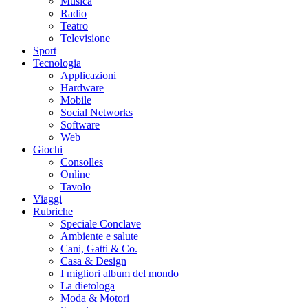
Musica
Radio
Teatro
Televisione
Sport
Tecnologia
Applicazioni
Hardware
Mobile
Social Networks
Software
Web
Giochi
Consolles
Online
Tavolo
Viaggi
Rubriche
Speciale Conclave
Ambiente e salute
Cani, Gatti & Co.
Casa & Design
I migliori album del mondo
La dietologa
Moda & Motori