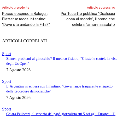
Articolo precedente
Articolo successivo
Rosso sospeso a Balogun,
Pia Tuccitto pubblica “Qualsiasi
Blatter attacca Infantino:
cosa al mondo”, il brano che
“Dove sta andando la Fifa?”
celebra l’amore assoluto
ARTICOLI CORRELATI
Sport
Sinner, problemi al ginocchio? Il medico-fisiatra: “Giuste le cautele in vist
degli Us Open”
7 Agosto 2026
Sport
L’Argentina si schiera con Infantino: “Governance trasparente e rispetto
delle procedure democratiche”
7 Agosto 2026
Sport
Chiara Pellacani, il servizio del papà giornalista sui 5 ori agli Europei: “Il