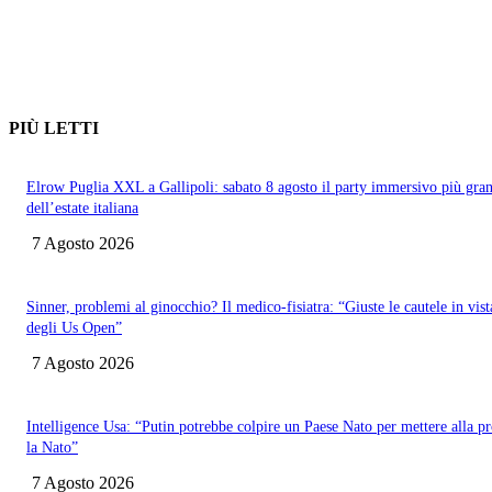
PIÙ LETTI
Elrow Puglia XXL a Gallipoli: sabato 8 agosto il party immersivo più gra
dell’estate italiana
7 Agosto 2026
Sinner, problemi al ginocchio? Il medico-fisiatra: “Giuste le cautele in vist
degli Us Open”
7 Agosto 2026
Intelligence Usa: “Putin potrebbe colpire un Paese Nato per mettere alla p
la Nato”
7 Agosto 2026