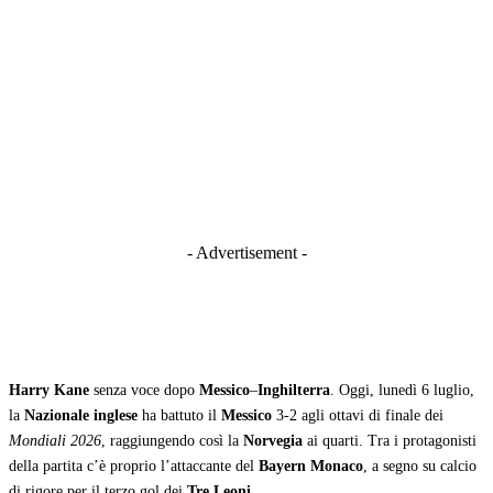
- Advertisement -
Harry Kane
senza voce dopo
Messico
–
Inghilterra
. Oggi, lunedì 6 luglio,
la
Nazionale inglese
ha battuto il
Messico
3-2 agli ottavi di finale dei
Mondiali 2026
, raggiungendo così la
Norvegia
ai quarti. Tra i protagonisti
della partita c’è proprio l’attaccante del
Bayern Monaco
, a segno su calcio
di rigore per il terzo gol dei
Tre Leoni
.