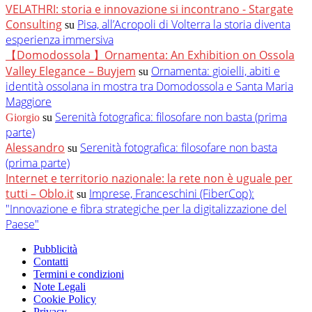
VELATHRI: storia e innovazione si incontrano - Stargate
Consulting
Pisa, all’Acropoli di Volterra la storia diventa
su
esperienza immersiva
【Domodossola 】Ornamenta: An Exhibition on Ossola
Valley Elegance – Buyjem
Ornamenta: gioielli, abiti e
su
identità ossolana in mostra tra Domodossola e Santa Maria
Maggiore
Serenità fotografica: filosofare non basta (prima
Giorgio
su
parte)
Alessandro
Serenità fotografica: filosofare non basta
su
(prima parte)
Internet e territorio nazionale: la rete non è uguale per
tutti – Oblo.it
Imprese, Franceschini (FiberCop):
su
"Innovazione e fibra strategiche per la digitalizzazione del
Paese"
Pubblicità
Contatti
Termini e condizioni
Note Legali
Cookie Policy
Privacy