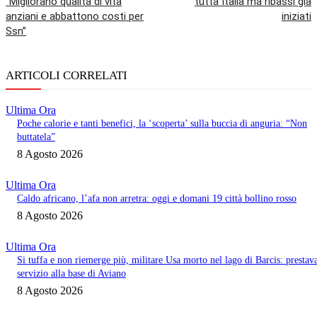
“Migliorano qualità di vita
tutta Italia ma ribassi già
anziani e abbattono costi per
iniziati
Ssn”
ARTICOLI CORRELATI
Ultima Ora
Poche calorie e tanti benefici, la ‘scoperta’ sulla buccia di anguria: “Non
buttatela”
8 Agosto 2026
Ultima Ora
Caldo africano, l’afa non arretra: oggi e domani 19 città bollino rosso
8 Agosto 2026
Ultima Ora
Si tuffa e non riemerge più, militare Usa morto nel lago di Barcis: prestav
servizio alla base di Aviano
8 Agosto 2026