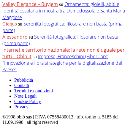
Valley Elegance – Buyjem
Ornamenta: gioielli, abiti e
su
identità ossolana in mostra tra Domodossola e Santa Maria
Maggiore
Serenità fotografica: filosofare non basta (prima
Giorgio
su
parte)
Alessandro
Serenità fotografica: filosofare non basta
su
(prima parte)
Internet e territorio nazionale: la rete non è uguale per
tutti – Oblo.it
Imprese, Franceschini (FiberCop):
su
"Innovazione e fibra strategiche per la digitalizzazione del
Paese"
Pubblicità
Contatti
Termini e condizioni
Note Legali
Cookie Policy
Privacy
©1998 oblò sas | P.IVA 07558480013 | trib. torino n. 5185 del
11.09.1998 | all right reserved