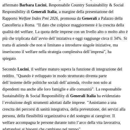
affermato
Barbara Lucini
, Responsabile Country Sustainability & Social
Responsibility di
Generali Italia
, a margine della presentazione del
Rapporto
Welfare Index Pmi 2026
, promossa da
Generali
a Palazzo della
Cancelleria a Roma. “Il dato che colpisce maggiormente è la crescita della
qualità del welfare. La quota delle imprese con un livello alto o molto alto è
più che triplicata dall’avvio dell’iniziativa e oggi raggiunge circa il 34%. Si
tratta di aziende che non si limitano a introdurre singole iniziative, ma
inseriscono il welfare nella strategia complessiva dell’impresa”, ha
spiegato.
Secondo
Lucini
, il welfare maturo supera la funzione di integrazione del
reddito. “Quando è sviluppato in modo strutturato diventa parte
dell’insieme delle politiche sociali dell’azienda, rivolte non solo ai
dipendenti ma anche alle loro famiglie e alle comunità”. La responsabile
Sustainability & Social Responsibility di
Generali Italia
ha evidenziato
l’evoluzione degli strumenti adottati dalle imprese. “Assistiamo a una
crescita dei percorsi di sanità integrativa, della prevenzione, dei servizi alla
persona, della flessibilità organizzativa e del sostegno ai caregiver. Il
welfare accompagna le persone durante tutto l’arco della vita lavorativa,
adattandosi ai bisogni che cambiano nel tempo”.