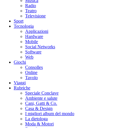
Musica
Radio
Teatro
Televisione
Sport
Tecnologia
Applicazioni
Hardware
Mobile
Social Networks
Software
Web
Giochi
Consolles
Online
Tavolo
Viaggi
Rubriche
Speciale Conclave
Ambiente e salute
Cani, Gatti & Co.
Casa & Design
I migliori album del mondo
La dietologa
Moda & Motori