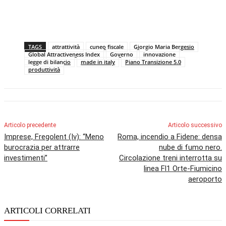
TAGS
attrattività
cuneo fiscale
Giorgio Maria Bergesio
Global Attractiveness Index
Governo
innovazione
legge di bilancio
made in italy
Piano Transizione 5.0
produttività
Articolo precedente
Articolo successivo
Imprese, Fregolent (Iv): “Meno
Roma, incendio a Fidene: densa
burocrazia per attrarre
nube di fumo nero.
investimenti”
Circolazione treni interrotta su
linea Fl1 Orte-Fiumicino
aeroporto
ARTICOLI CORRELATI