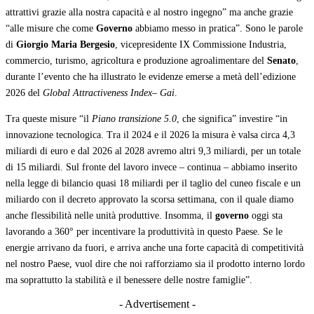
attrattivi grazie alla nostra capacità e al nostro ingegno” ma anche grazie
“alle misure che come
Governo
abbiamo messo in pratica”. Sono le parole
di
Giorgio Maria Bergesio
, vicepresidente IX Commissione Industria,
commercio, turismo, agricoltura e produzione agroalimentare del
Senato
,
durante l’evento che ha illustrato le evidenze emerse a metà dell’edizione
2026 del
Global Attractiveness Index
–
Gai
.
Tra queste misure “il
Piano transizione 5.0
, che significa” investire “in
innovazione tecnologica. Tra il 2024 e il 2026 la misura è valsa circa 4,3
miliardi di euro e dal 2026 al 2028 avremo altri 9,3 miliardi, per un totale
di 15 miliardi. Sul fronte del lavoro invece – continua – abbiamo inserito
nella legge di bilancio quasi 18 miliardi per il taglio del cuneo fiscale e un
miliardo con il decreto approvato la scorsa settimana, con il quale diamo
anche flessibilità nelle unità produttive. Insomma, il
governo
oggi sta
lavorando a 360° per incentivare la produttività in questo Paese. Se le
energie arrivano da fuori, e arriva anche una forte capacità di competitività
nel nostro Paese, vuol dire che noi rafforziamo sia il prodotto interno lordo
ma soprattutto la stabilità e il benessere delle nostre famiglie”.
- Advertisement -