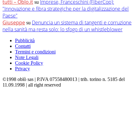
tutti – Oblo.it
Imprese, Franceschini (FiberCop):
su
"Innovazione e fibra strategiche per la digitalizzazione del
Paese"
Giuseppe
Denuncia un sistema di tangenti e corruzione
su
nella sanità ma resta solo: lo sfogo di un whistleblower
Pubblicità
Contatti
Termini e condizioni
Note Legali
Cookie Policy
Privacy
©1998 oblò sas | P.IVA 07558480013 | trib. torino n. 5185 del
11.09.1998 | all right reserved