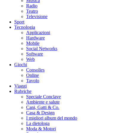
Musica
Radio
Teatro
Televisione
Sport
Tecnologia
Applicazioni
Hardware
Mobile
Social Networks
Software
Web
Giochi
Consolles
Online
Tavolo
Viaggi
Rubriche
Speciale Conclave
Ambiente e salute
Cani, Gatti & Co.
Casa & Design
I migliori album del mondo
La dietologa
Moda & Motori