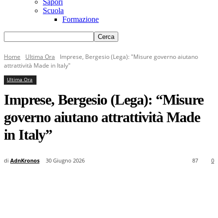
Sapori
Scuola
Formazione
Home
Ultima Ora
Imprese, Bergesio (Lega): "Misure governo aiutano
attrattività Made in Italy"
Ultima Ora
Imprese, Bergesio (Lega): “Misure
governo aiutano attrattività Made
in Italy”
di
AdnKronos
30 Giugno 2026
87
0