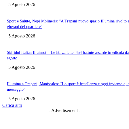
5 Agosto 2026
Sport e Salute, Nepi Molineris: “A Trapani nuovo spazio Illumina rivolto 
giovani del quartiere”
5 Agosto 2026
Skifidol Italian Brainrot – Le Barzellette: 454 battute assurde in edicola da
agosto
5 Agosto 2026
Illumina a Trapani, Maniscalco: “Lo sport è fratellanza e oggi inviamo que
messaggio”
5 Agosto 2026
Carica altri
- Advertisement -