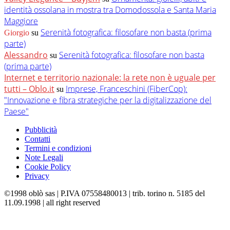
identità ossolana in mostra tra Domodossola e Santa Maria
Maggiore
Serenità fotografica: filosofare non basta (prima
Giorgio
su
parte)
Alessandro
Serenità fotografica: filosofare non basta
su
(prima parte)
Internet e territorio nazionale: la rete non è uguale per
tutti – Oblo.it
Imprese, Franceschini (FiberCop):
su
"Innovazione e fibra strategiche per la digitalizzazione del
Paese"
Pubblicità
Contatti
Termini e condizioni
Note Legali
Cookie Policy
Privacy
©1998 oblò sas | P.IVA 07558480013 | trib. torino n. 5185 del
11.09.1998 | all right reserved