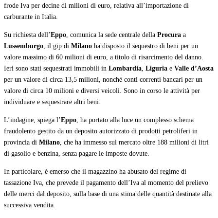
frode Iva per decine di milioni di euro, relativa all’importazione di
carburante in Italia.
Su richiesta dell’
Eppo
, comunica la sede centrale della
Procura
a
Lussemburgo
, il gip di
Milano
ha disposto il sequestro di beni per un
valore massimo di 60 milioni di euro, a titolo di risarcimento del danno.
Ieri sono stati sequestrati immobili in
Lombardia
,
Liguria
e
Valle d’Aosta
per un valore di circa 13,5 milioni, nonché conti correnti bancari per un
valore di circa 10 milioni e diversi veicoli. Sono in corso le attività per
individuare e sequestrare altri beni.
L’indagine, spiega l’
Eppo
, ha portato alla luce un complesso schema
fraudolento gestito da un deposito autorizzato di prodotti petroliferi in
provincia di
Milano
, che ha immesso sul mercato oltre 188 milioni di litri
di gasolio e benzina, senza pagare le imposte dovute.
In particolare, è emerso che il magazzino ha abusato del regime di
tassazione Iva, che prevede il pagamento dell’Iva al momento del prelievo
delle merci dal deposito, sulla base di una stima delle quantità destinate alla
successiva vendita.