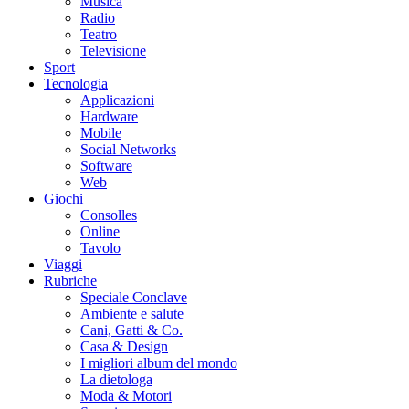
Musica
Radio
Teatro
Televisione
Sport
Tecnologia
Applicazioni
Hardware
Mobile
Social Networks
Software
Web
Giochi
Consolles
Online
Tavolo
Viaggi
Rubriche
Speciale Conclave
Ambiente e salute
Cani, Gatti & Co.
Casa & Design
I migliori album del mondo
La dietologa
Moda & Motori