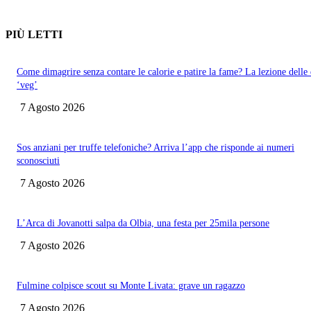
PIÙ LETTI
Come dimagrire senza contare le calorie e patire la fame? La lezione delle 
‘veg’
7 Agosto 2026
Sos anziani per truffe telefoniche? Arriva l’app che risponde ai numeri
sconosciuti
7 Agosto 2026
L’Arca di Jovanotti salpa da Olbia, una festa per 25mila persone
7 Agosto 2026
Fulmine colpisce scout su Monte Livata: grave un ragazzo
7 Agosto 2026