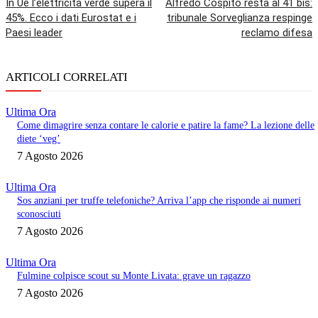
In Ue l’elettricità verde supera il
Alfredo Cospito resta al 41 bis:
45%. Ecco i dati Eurostat e i
tribunale Sorveglianza respinge
Paesi leader
reclamo difesa
ARTICOLI CORRELATI
Ultima Ora
Come dimagrire senza contare le calorie e patire la fame? La lezione delle
diete ‘veg’
7 Agosto 2026
Ultima Ora
Sos anziani per truffe telefoniche? Arriva l’app che risponde ai numeri
sconosciuti
7 Agosto 2026
Ultima Ora
Fulmine colpisce scout su Monte Livata: grave un ragazzo
7 Agosto 2026