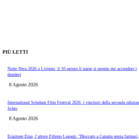
PIÙ LETTI
Notte Nera 2026 a Livigno: il 10 agosto il paese si spegne per accendere i
desideri
8 Agosto 2026
International Scledum Film Festival 2026: i vincitori della seconda edizion
Schio
8 Agosto 2026
Eruzione Etna, l’attore Filippo Laganà: “Bloccato a Catania senza farmaci,