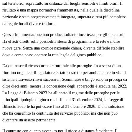
sul territorio, soprattutto su distanze dai luoghi sensibili e limiti orari. Il
risultato è una mappa normativa frammentata, nella quale la disciplina
nazionale è stata progressivamente integrata, superata o resa più complessa
da regole locali diverse tra loro.
Questa frammentazione non produce soltanto incertezza per gli operatori.
Ha effetti diretti sulla possibilità stessa di programmare la rete e indire
nuove gare. Senza una cornice nazionale chiara, diventa difficile stabilire
dove e come possa operare la rete legale del gioco pubblico.
Da qui nasce il ricorso ormai strutturale alle proroghe. In assenza di un
riordino organico, il legislatore è stato costretto per anni a tenere in vita il
sistema attraverso rinvii successivi. Scommesse e bingo sono in proroga da
oltre dieci anni, mentre la concessione degli apparecchi è scaduta nel 2022.
La Legge di Bilancio 2023 ha allineato il regime delle proroghe per le
principali tipologie di gioco retail fino al 31 dicembre 2024; la Legge di
Bilancio 2025 le ha poi estese fino al 31 dicembre 2026. È una soluzione
che ha consentito la continuità del servizio pubblico, ma che non può
diventare un assetto permanente.
Il contrasto con quanto avvenuto per il gioco a distanza è evidente. Il