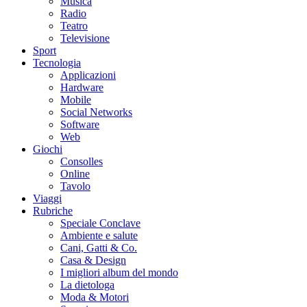
Musica
Radio
Teatro
Televisione
Sport
Tecnologia
Applicazioni
Hardware
Mobile
Social Networks
Software
Web
Giochi
Consolles
Online
Tavolo
Viaggi
Rubriche
Speciale Conclave
Ambiente e salute
Cani, Gatti & Co.
Casa & Design
I migliori album del mondo
La dietologa
Moda & Motori