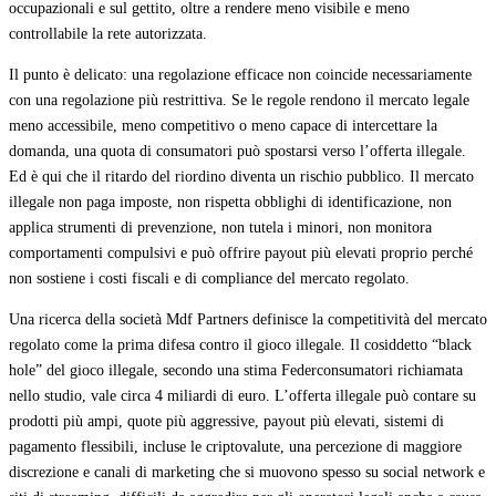
occupazionali e sul gettito, oltre a rendere meno visibile e meno
controllabile la rete autorizzata.
Il punto è delicato: una regolazione efficace non coincide necessariamente
con una regolazione più restrittiva. Se le regole rendono il mercato legale
meno accessibile, meno competitivo o meno capace di intercettare la
domanda, una quota di consumatori può spostarsi verso l’offerta illegale.
Ed è qui che il ritardo del riordino diventa un rischio pubblico. Il mercato
illegale non paga imposte, non rispetta obblighi di identificazione, non
applica strumenti di prevenzione, non tutela i minori, non monitora
comportamenti compulsivi e può offrire payout più elevati proprio perché
non sostiene i costi fiscali e di compliance del mercato regolato.
Una ricerca della società Mdf Partners definisce la competitività del mercato
regolato come la prima difesa contro il gioco illegale. Il cosiddetto “black
hole” del gioco illegale, secondo una stima Federconsumatori richiamata
nello studio, vale circa 4 miliardi di euro. L’offerta illegale può contare su
prodotti più ampi, quote più aggressive, payout più elevati, sistemi di
pagamento flessibili, incluse le criptovalute, una percezione di maggiore
discrezione e canali di marketing che si muovono spesso su social network e