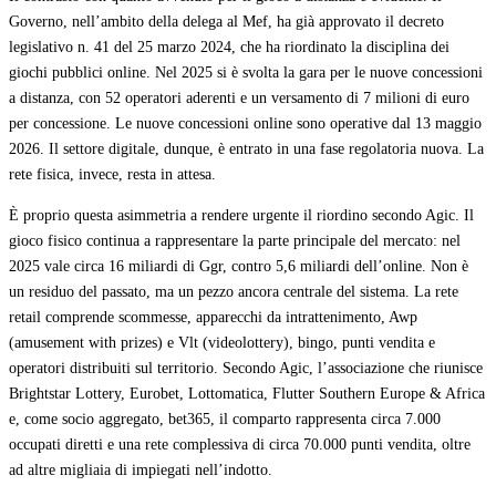
Governo, nell’ambito della delega al Mef, ha già approvato il decreto
legislativo n. 41 del 25 marzo 2024, che ha riordinato la disciplina dei
giochi pubblici online. Nel 2025 si è svolta la gara per le nuove concessioni
a distanza, con 52 operatori aderenti e un versamento di 7 milioni di euro
per concessione. Le nuove concessioni online sono operative dal 13 maggio
2026. Il settore digitale, dunque, è entrato in una fase regolatoria nuova. La
rete fisica, invece, resta in attesa.
È proprio questa asimmetria a rendere urgente il riordino secondo Agic. Il
gioco fisico continua a rappresentare la parte principale del mercato: nel
2025 vale circa 16 miliardi di Ggr, contro 5,6 miliardi dell’online. Non è
un residuo del passato, ma un pezzo ancora centrale del sistema. La rete
retail comprende scommesse, apparecchi da intrattenimento, Awp
(amusement with prizes) e Vlt (videolottery), bingo, punti vendita e
operatori distribuiti sul territorio. Secondo Agic, l’associazione che riunisce
Brightstar Lottery, Eurobet, Lottomatica, Flutter Southern Europe & Africa
e, come socio aggregato, bet365, il comparto rappresenta circa 7.000
occupati diretti e una rete complessiva di circa 70.000 punti vendita, oltre
ad altre migliaia di impiegati nell’indotto.