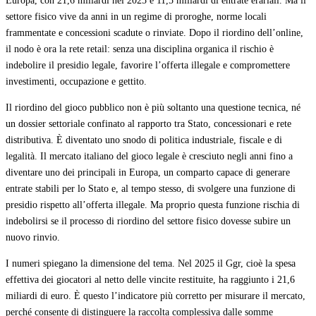
Europa, con 21,6 miliardi nel 2025 e 11,5 miliardi di entrate erariali. Ma il
settore fisico vive da anni in un regime di proroghe, norme locali
frammentate e concessioni scadute o rinviate. Dopo il riordino dell’online,
il nodo è ora la rete retail: senza una disciplina organica il rischio è
indebolire il presidio legale, favorire l’offerta illegale e compromettere
investimenti, occupazione e gettito.
Il riordino del gioco pubblico non è più soltanto una questione tecnica, né
un dossier settoriale confinato al rapporto tra Stato, concessionari e rete
distributiva. È diventato uno snodo di politica industriale, fiscale e di
legalità. Il mercato italiano del gioco legale è cresciuto negli anni fino a
diventare uno dei principali in Europa, un comparto capace di generare
entrate stabili per lo Stato e, al tempo stesso, di svolgere una funzione di
presidio rispetto all’offerta illegale. Ma proprio questa funzione rischia di
indebolirsi se il processo di riordino del settore fisico dovesse subire un
nuovo rinvio.
I numeri spiegano la dimensione del tema. Nel 2025 il Ggr, cioè la spesa
effettiva dei giocatori al netto delle vincite restituite, ha raggiunto i 21,6
miliardi di euro. È questo l’indicatore più corretto per misurare il mercato,
perché consente di distinguere la raccolta complessiva dalle somme