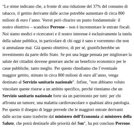
“Le stime indicano che, a fronte di una riduzione del 37% del consumo di
tabacco, il gettito derivante dalle accise potrebbe aumentare di circa 800
milioni di euro l’anno. Vorrei però chiarire un punto fondamentale: il
nostro obiettivo – scandisce
Perrone
– non è incrementare le entrate fiscali.
Noi siamo medici e ricercatori e il nostro interesse è esclusivamente la tutela
della salute pubblica, in particolare di chi oggi è sano e vorremmo che non
si ammalasse mai. Già questo obiettivo, di per sé, giustificherebbe un
investimento da parte dello Stato. Se poi una legge pensata per migliorare la
salute dei cittadini dovesse generare anche un beneficio economico per le
casse pubbliche, tanto meglio. Per questo chiediamo che l’eventuale
maggior gettito, stimato in circa 800 milioni di euro all’anno, venga
destinato al
Servizio sanitario nazionale
“. Infine, “non abbiamo voluto
vincolare queste risorse a un ambito specifico, perché riteniamo che un
Servizio sanitario nazionale
forte sia un patrimonio per tutti: per chi
affronta un tumore, una malattia cardiovascolare o qualsiasi altra patologia.
Per questo il disegno di legge prevede che le maggiori entrate derivanti
dalle accise siano trasferite dal
ministero dell’Economia
al
ministero della
Salute
, che potrà destinarle alle priorità del
Ssn
“, ha poi concluso
Perrone
.