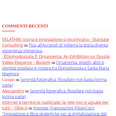
COMMENTI RECENTI
VELATHRI: storia e innovazione si incontrano - Stargate
Consulting
Pisa, all’Acropoli di Volterra la storia diventa
su
esperienza immersiva
【Domodossola 】Ornamenta: An Exhibition on Ossola
Valley Elegance – Buyjem
Ornamenta: gioielli, abiti e
su
identità ossolana in mostra tra Domodossola e Santa Maria
Maggiore
Serenità fotografica: filosofare non basta (prima
Giorgio
su
parte)
Alessandro
Serenità fotografica: filosofare non basta
su
(prima parte)
Internet e territorio nazionale: la rete non è uguale per
tutti – Oblo.it
Imprese, Franceschini (FiberCop):
su
"Innovazione e fibra strategiche per la digitalizzazione del