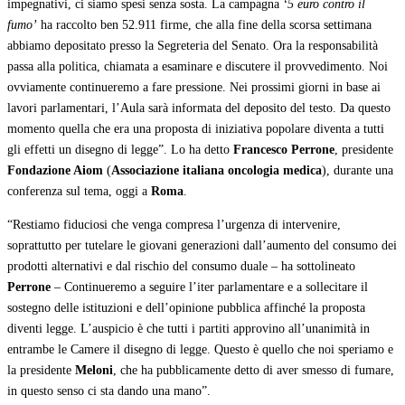
impegnativi, ci siamo spesi senza sosta. La campagna
‘5 euro contro il
fumo’
ha raccolto ben 52.911 firme, che alla fine della scorsa settimana
abbiamo depositato presso la Segreteria del Senato. Ora la responsabilità
passa alla politica, chiamata a esaminare e discutere il provvedimento. Noi
ovviamente continueremo a fare pressione. Nei prossimi giorni in base ai
lavori parlamentari, l’Aula sarà informata del deposito del testo. Da questo
momento quella che era una proposta di iniziativa popolare diventa a tutti
gli effetti un disegno di legge”. Lo ha detto
Francesco Perrone
, presidente
Fondazione Aiom
(
Associazione italiana oncologia medica
), durante una
conferenza sul tema, oggi a
Roma
.
“Restiamo fiduciosi che venga compresa l’urgenza di intervenire,
soprattutto per tutelare le giovani generazioni dall’aumento del consumo dei
prodotti alternativi e dal rischio del consumo duale – ha sottolineato
Perrone
– Continueremo a seguire l’iter parlamentare e a sollecitare il
sostegno delle istituzioni e dell’opinione pubblica affinché la proposta
diventi legge. L’auspicio è che tutti i partiti approvino all’unanimità in
entrambe le Camere il disegno di legge. Questo è quello che noi speriamo e
la presidente
Meloni
, che ha pubblicamente detto di aver smesso di fumare,
in questo senso ci sta dando una mano”.