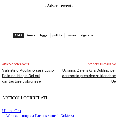
- Advertisement -
TAGS
fumo
legge
politica
salute
sigarette
Articolo precedente
Articolo successivo
Valentino Aquilano sarà Lucio
Ucraina, Zelensky a Dublino per
Dalla nel biopic Rai sul
cerimonia presidenza irlandese
cantautore bolognese
Ue
ARTICOLI CORRELATI
Ultima Ora
Wikicasa completa l’acquisizione di Dokicasa