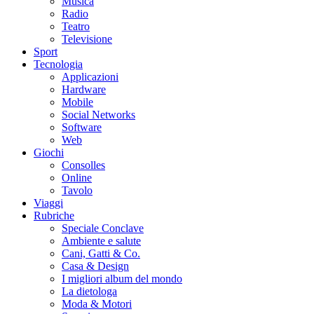
Musica
Radio
Teatro
Televisione
Sport
Tecnologia
Applicazioni
Hardware
Mobile
Social Networks
Software
Web
Giochi
Consolles
Online
Tavolo
Viaggi
Rubriche
Speciale Conclave
Ambiente e salute
Cani, Gatti & Co.
Casa & Design
I migliori album del mondo
La dietologa
Moda & Motori