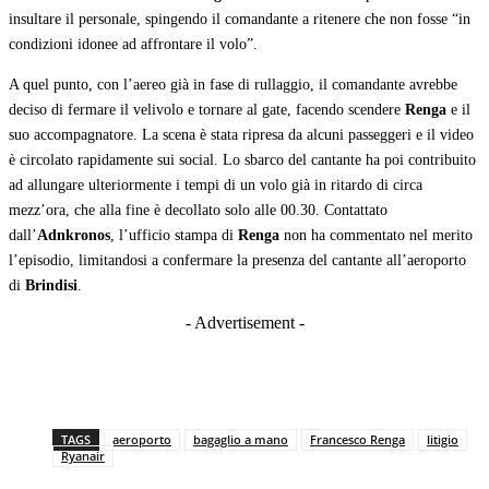
insultare il personale, spingendo il comandante a ritenere che non fosse “in
condizioni idonee ad affrontare il volo”.
A quel punto, con l’aereo già in fase di rullaggio, il comandante avrebbe
deciso di fermare il velivolo e tornare al gate, facendo scendere
Renga
e il
suo accompagnatore. La scena è stata ripresa da alcuni passeggeri e il video
è circolato rapidamente sui social. Lo sbarco del cantante ha poi contribuito
ad allungare ulteriormente i tempi di un volo già in ritardo di circa
mezz’ora, che alla fine è decollato solo alle 00.30. Contattato
dall’
Adnkronos
, l’ufficio stampa di
Renga
non ha commentato nel merito
l’episodio, limitandosi a confermare la presenza del cantante all’aeroporto
di
Brindisi
.
- Advertisement -
TAGS
aeroporto
bagaglio a mano
Francesco Renga
litigio
Ryanair