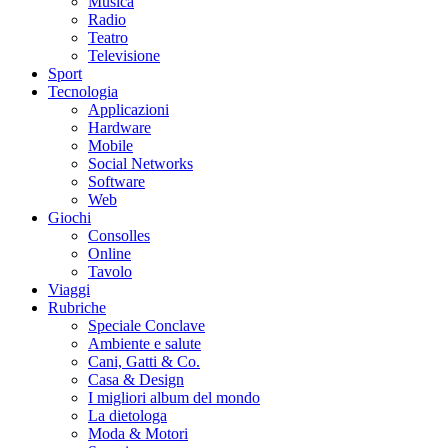
Musica
Radio
Teatro
Televisione
Sport
Tecnologia
Applicazioni
Hardware
Mobile
Social Networks
Software
Web
Giochi
Consolles
Online
Tavolo
Viaggi
Rubriche
Speciale Conclave
Ambiente e salute
Cani, Gatti & Co.
Casa & Design
I migliori album del mondo
La dietologa
Moda & Motori