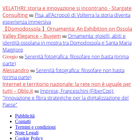
VELATHRI: storia e innovazione si incontrano - Stargate
Consulting
Pisa, all’Acropoli di Volterra la storia diventa
su
esperienza immersiva
【Domodossola 】Ornamenta: An Exhibition on Ossola
Valley Elegance – Buyjem
Ornamenta: gioielli, abiti e
su
identità ossolana in mostra tra Domodossola e Santa Maria
Maggiore
Serenità fotografica: filosofare non basta (prima
Giorgio
su
parte)
Alessandro
Serenità fotografica: filosofare non basta
su
(prima parte)
Internet e territorio nazionale: la rete non è uguale per
tutti – Oblo.it
Imprese, Franceschini (FiberCop):
su
"Innovazione e fibra strategiche per la digitalizzazione del
Paese"
Pubblicità
Contatti
Termini e condizioni
Note Legali
Cookie Policy