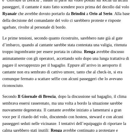
e
‘Giornale di Brescia’
, basate in parte sui video postati sui social da alcuni
passeggeri, il cantante è stato fatto scendere poco prima del decollo dal volo
Ryanair
che avrebbe dovuto portarlo da
Brindisi
a
Orio al Serio
. Alla base
della decisione del comandante del volo ci sarebbero proteste e risposte
sgarbate, rivolte al personale di bordo.
Le prime tensioni, secondo quanto ricostruito, sarebbero nate già al gate
d’imbarco, quando al cantante sarebbe stata contestata una valigia, ritenuta
troppo ingombrante per essere portata in cabina.
Renga
avrebbe discusso
animatamente con gli operatori, accettando solo dopo una lunga trattativa di
pagare il sovrapprezzo per il bagaglio. Eppure all’arrivo in aeroporto il
cantante non era sembrato di cattivo umore, tanto che al check-in, si era
comunque fermato a scattare selfie con alcuni passeggeri che lo avevano
riconosciuto.
Secondo
Il Giornale di Brescia
, dopo la discussione sul bagaglio, il clima
sembrava essersi rasserenato, ma una volta a bordo la situazione sarebbe
nuovamente degenerata. Il cantante avrebbe iniziato a lamentarsi a gran
voce per il ritardo del volo, discutendo con hostess, steward e con alcuni
passeggeri seduti nelle vicinanze. I tentativi dell’equipaggio di riportare la
calma sarebbero stati inutili:
Renga
avrebbe continuato a protestare e