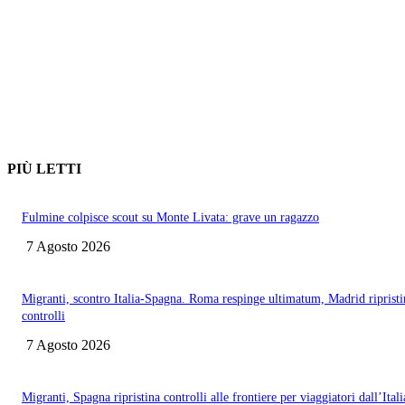
PIÙ LETTI
Fulmine colpisce scout su Monte Livata: grave un ragazzo
7 Agosto 2026
Migranti, scontro Italia-Spagna. Roma respinge ultimatum, Madrid ripristi
controlli
7 Agosto 2026
Migranti, Spagna ripristina controlli alle frontiere per viaggiatori dall’Itali