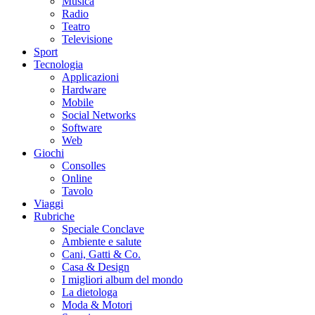
Musica
Radio
Teatro
Televisione
Sport
Tecnologia
Applicazioni
Hardware
Mobile
Social Networks
Software
Web
Giochi
Consolles
Online
Tavolo
Viaggi
Rubriche
Speciale Conclave
Ambiente e salute
Cani, Gatti & Co.
Casa & Design
I migliori album del mondo
La dietologa
Moda & Motori