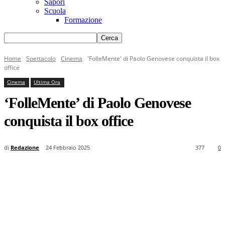
Sapori
Scuola
Formazione
Home
Spettacolo
Cinema
'FolleMente' di Paolo Genovese conquista il box
office
Cinema
Ultima Ora
‘FolleMente’ di Paolo Genovese
conquista il box office
di
Redazione
24 Febbraio 2025
377
0