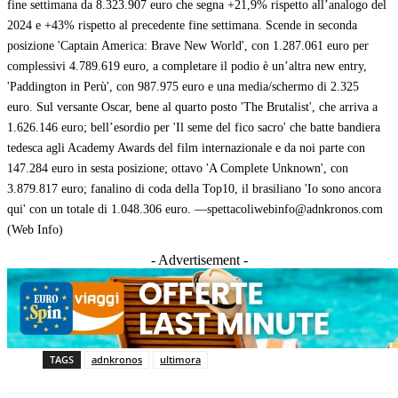
fine settimana da 8.323.907 euro che segna +21,9% rispetto all’analogo del
2024 e +43% rispetto al precedente fine settimana. Scende in seconda
posizione 'Captain America: Brave New World', con 1.287.061 euro per
complessivi 4.789.619 euro, a completare il podio è un’altra new entry,
'Paddington in Perù', con 987.975 euro e una media/schermo di 2.325
euro. Sul versante Oscar, bene al quarto posto 'The Brutalist', che arriva a
1.626.146 euro; bell’esordio per 'Il seme del fico sacro' che batte bandiera
tedesca agli Academy Awards del film internazionale e da noi parte con
147.284 euro in sesta posizione; ottavo 'A Complete Unknown', con
3.879.817 euro; fanalino di coda della Top10, il brasiliano 'Io sono ancora
qui' con un totale di 1.048.306 euro. —spettacoliwebinfo@adnkronos.com
(Web Info)
- Advertisement -
TAGS
adnkronos
ultimora