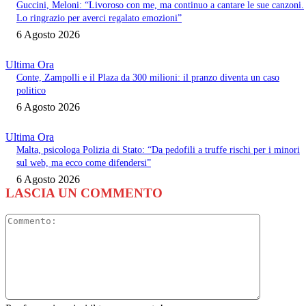
Guccini, Meloni: “Livoroso con me, ma continuo a cantare le sue canzoni.
Lo ringrazio per averci regalato emozioni”
6 Agosto 2026
Ultima Ora
Conte, Zampolli e il Plaza da 300 milioni: il pranzo diventa un caso
politico
6 Agosto 2026
Ultima Ora
Malta, psicologa Polizia di Stato: “Da pedofili a truffe rischi per i minori
sul web, ma ecco come difendersi”
6 Agosto 2026
LASCIA UN COMMENTO
Commento