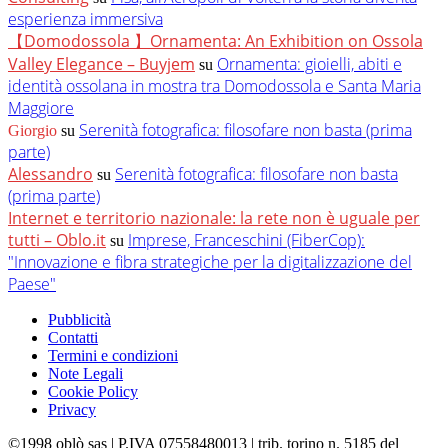
esperienza immersiva
【Domodossola 】Ornamenta: An Exhibition on Ossola
Valley Elegance – Buyjem
Ornamenta: gioielli, abiti e
su
identità ossolana in mostra tra Domodossola e Santa Maria
Maggiore
Serenità fotografica: filosofare non basta (prima
Giorgio
su
parte)
Alessandro
Serenità fotografica: filosofare non basta
su
(prima parte)
Internet e territorio nazionale: la rete non è uguale per
tutti – Oblo.it
Imprese, Franceschini (FiberCop):
su
"Innovazione e fibra strategiche per la digitalizzazione del
Paese"
Pubblicità
Contatti
Termini e condizioni
Note Legali
Cookie Policy
Privacy
©1998 oblò sas | P.IVA 07558480013 | trib. torino n. 5185 del