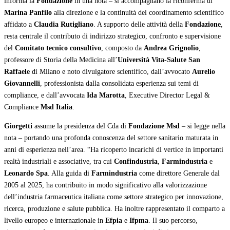
informa la
Fondazione
in una nota – si accompagnano la riconferma di
Marina Panfilo
alla direzione e la continuità del coordinamento scientifico
affidato a
Claudia Rutigliano
. A supporto delle attività della
Fondazione
,
resta centrale il contributo di indirizzo strategico, confronto e supervisione
del
Comitato tecnico consultivo
, composto da
Andrea Grignolio
,
professore di Storia della Medicina all’
Università Vita-Salute San
Raffaele
di Milano e noto divulgatore scientifico, dall’avvocato
Aurelio
Giovannelli
, professionista dalla consolidata esperienza sui temi di
compliance, e dall’avvocata
Ida Marotta
, Executive Director Legal &
Compliance
Msd Italia
.
Giorgetti
assume la presidenza del Cda di
Fondazione Msd
– si legge nella
nota – portando una profonda conoscenza del settore sanitario maturata in
anni di esperienza nell’area. “Ha ricoperto incarichi di vertice in importanti
realtà industriali e associative, tra cui
Confindustria
,
Farmindustria
e
Leonardo Spa
. Alla guida di
Farmindustria
come direttore Generale dal
2005 al 2025, ha contribuito in modo significativo alla valorizzazione
dell’industria farmaceutica italiana come settore strategico per innovazione,
ricerca, produzione e salute pubblica. Ha inoltre rappresentato il comparto a
livello europeo e internazionale in
Efpia
e
Ifpma
. Il suo percorso,