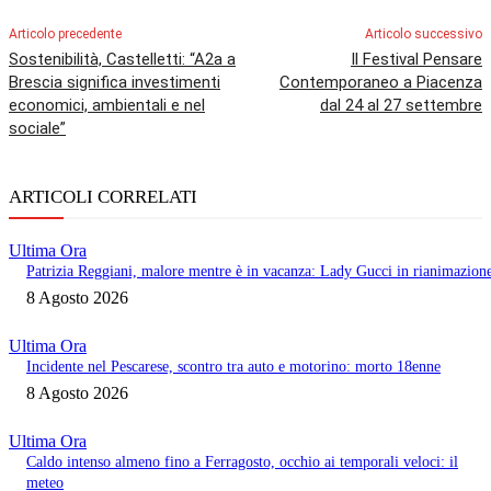
Articolo precedente
Articolo successivo
Sostenibilità, Castelletti: “A2a a
Il Festival Pensare
Brescia significa investimenti
Contemporaneo a Piacenza
economici, ambientali e nel
dal 24 al 27 settembre
sociale”
ARTICOLI CORRELATI
Ultima Ora
Patrizia Reggiani, malore mentre è in vacanza: Lady Gucci in rianimazion
8 Agosto 2026
Ultima Ora
Incidente nel Pescarese, scontro tra auto e motorino: morto 18enne
8 Agosto 2026
Ultima Ora
Caldo intenso almeno fino a Ferragosto, occhio ai temporali veloci: il
meteo