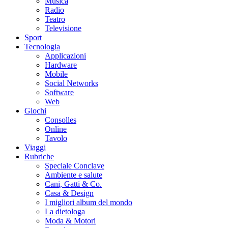
Musica
Radio
Teatro
Televisione
Sport
Tecnologia
Applicazioni
Hardware
Mobile
Social Networks
Software
Web
Giochi
Consolles
Online
Tavolo
Viaggi
Rubriche
Speciale Conclave
Ambiente e salute
Cani, Gatti & Co.
Casa & Design
I migliori album del mondo
La dietologa
Moda & Motori