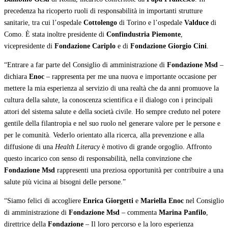
precedenza ha ricoperto ruoli di responsabilità in importanti strutture
sanitarie, tra cui l’ospedale
Cottolengo
di Torino e l’ospedale
Valduce
di
Como. È stata inoltre presidente di
Confindustria Piemonte
,
vicepresidente di
Fondazione Cariplo
e di
Fondazione Giorgio Cini
.
“Entrare a far parte del Consiglio di amministrazione di
Fondazione Msd
–
dichiara
Enoc
– rappresenta per me una nuova e importante occasione per
mettere la mia esperienza al servizio di una realtà che da anni promuove la
cultura della salute, la conoscenza scientifica e il dialogo con i principali
attori del sistema salute e della società civile. Ho sempre creduto nel potere
gentile della filantropia e nel suo ruolo nel generare valore per le persone e
per le comunità. Vederlo orientato alla ricerca, alla prevenzione e alla
diffusione di una
Health Literacy
è motivo di grande orgoglio. Affronto
questo incarico con senso di responsabilità, nella convinzione che
Fondazione Msd
rappresenti una preziosa opportunità per contribuire a una
salute più vicina ai bisogni delle persone.”
“Siamo felici di accogliere
Enrica Giorgetti
e
Mariella Enoc
nel Consiglio
di amministrazione di
Fondazione Msd
– commenta
Marina Panfilo
,
direttrice della
Fondazione
– Il loro percorso e la loro esperienza