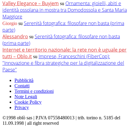
Valley Elegance – Buyjem
Ornamenta: gioielli, abiti e
su
identità ossolana in mostra tra Domodossola e Santa Maria
Maggiore
Serenità fotografica: filosofare non basta (prima
Giorgio
su
parte)
Alessandro
Serenità fotografica: filosofare non basta
su
(prima parte)
Internet e territorio nazionale: la rete non è uguale per
tutti – Oblo.it
Imprese, Franceschini (FiberCop):
su
"Innovazione e fibra strategiche per la digitalizzazione del
Paese"
Pubblicità
Contatti
Termini e condizioni
Note Legali
Cookie Policy
Privacy
©1998 oblò sas | P.IVA 07558480013 | trib. torino n. 5185 del
11.09.1998 | all right reserved