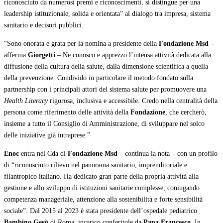
riconosciuto da numerosi premi e riconoscimenti, si distingue per una
leadership istituzionale, solida e orientata” al dialogo tra impresa, sistema
sanitario e decisori pubblici.
“Sono onorata e grata per la nomina a presidente della
Fondazione Msd
–
afferma
Giorgetti
– Ne conosco e apprezzo l’intensa attività dedicata alla
diffusione della cultura della salute, dalla dimensione scientifica a quella
della prevenzione. Condivido in particolare il metodo fondato sulla
partnership con i principali attori del sistema salute per promuovere una
Health Literacy
rigorosa, inclusiva e accessibile. Credo nella centralità della
persona come riferimento delle attività della
Fondazione
, che cercherò,
insieme a tutto il Consiglio di Amministrazione, di sviluppare nel solco
delle iniziative già intraprese.”
Enoc
entra nel Cda di
Fondazione Msd
– continua la nota – con un profilo
di “riconosciuto rilievo nel panorama sanitario, imprenditoriale e
filantropico italiano. Ha dedicato gran parte della propria attività alla
gestione e allo sviluppo di istituzioni sanitarie complesse, coniugando
competenza manageriale, attenzione alla sostenibilità e forte sensibilità
sociale”. Dal 2015 al 2023 è stata presidente dell’ospedale pediatrico
Bambino Gesù
di Roma, incarico conferitole da
Papa Francesco
. In