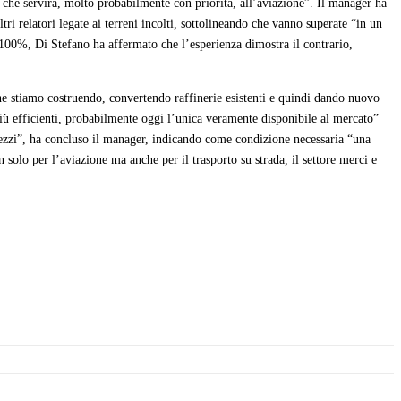
va che servirà, molto probabilmente con priorità, all’aviazione”. Il manager ha
tri relatori legate ai terreni incolti, sottolineando che vanno superate “in un
 100%, Di Stefano ha affermato che l’esperienza dimostra il contrario,
che stiamo costruendo, convertendo raffinerie esistenti e quindi dando nuovo
 più efficienti, probabilmente oggi l’unica veramente disponibile al mercato”
mezzi”, ha concluso il manager, indicando come condizione necessaria “una
n solo per l’aviazione ma anche per il trasporto su strada, il settore merci e