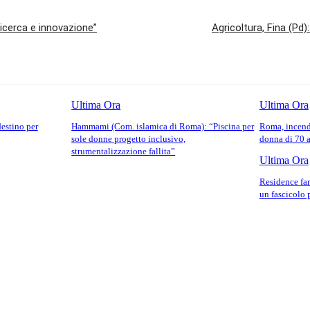
ricerca e innovazione”
Agricoltura, Fina (Pd)
Ultima Ora
Ultima Ora
destino per
Hammami (Com. islamica di Roma): “Piscina per
Roma, incend
sole donne progetto inclusivo,
donna di 70 
strumentalizzazione fallita”
Ultima Ora
Residence fan
un fascicolo 
o: