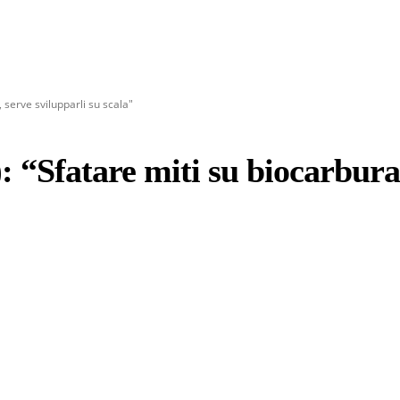
, serve svilupparli su scala"
: “Sfatare miti su biocarburan