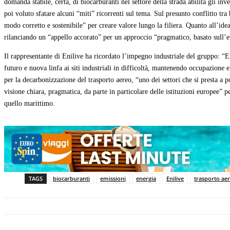
domanda stabile, certa, di biocarburanti nel settore della strada abilita gli i
poi voluto sfatare alcuni “miti” ricorrenti sul tema. Sul presunto conflitto tra
modo corretto e sostenibile” per creare valore lungo la filiera. Quanto all’i
rilanciando un “appello accorato” per un approccio “pragmatico, basato sull’
Il rappresentante di Enilive ha ricordato l’impegno industriale del gruppo: “E
futuro e nuova linfa ai siti industriali in difficoltà, mantenendo occupazione 
per la decarbonizzazione del trasporto aereo, “uno dei settori che si presta 
visione chiara, pragmatica, da parte in particolare delle istituzioni europee” pe
quello marittimo.
TAGS
biocarburanti
emissioni
energia
Enilive
trasporto ae