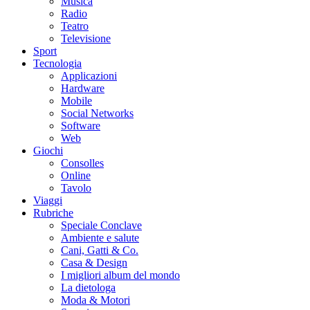
Musica
Radio
Teatro
Televisione
Sport
Tecnologia
Applicazioni
Hardware
Mobile
Social Networks
Software
Web
Giochi
Consolles
Online
Tavolo
Viaggi
Rubriche
Speciale Conclave
Ambiente e salute
Cani, Gatti & Co.
Casa & Design
I migliori album del mondo
La dietologa
Moda & Motori