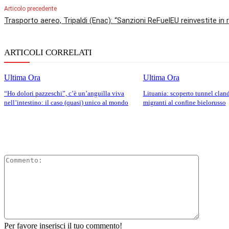
Articolo precedente
Trasporto aereo, Tripaldi (Enac): “Sanzioni ReFuelEU reinvestite in 
ARTICOLI CORRELATI
Ultima Ora
Ultima Ora
“Ho dolori pazzeschi”, c’è un’anguilla viva
Lituania: scoperto tunnel clan
nell’intestino: il caso (quasi) unico al mondo
migranti al confine bielorusso
Comment
Per favore inserisci il tuo commento!