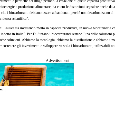
nvestimenti e permette nel lungo periodo la creazione di quella capacità produtti
 bioenergie e produzione alimentare, ha citato le distorsioni segnalate anche da al
dea che i biocarburanti debbano essere abbandonati perché non decarbonizzano al
evidenza scientifica”.
ni Enilive sta investendo molto in capacità produttiva, in nuove bioraffinerie 
e indotto in Italia”. Per Di Stefano i biocarburanti restano “una delle soluzioni
a poche soluzioni. Abbiamo la tecnologia, abbiamo la distribuzione e abbiamo i 
r sostenere gli investimenti e sviluppare su scala i biocarburanti, utilizzabili no
- Advertisement -
reo