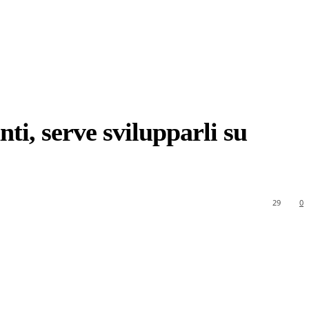
ti, serve svilupparli su
29
0