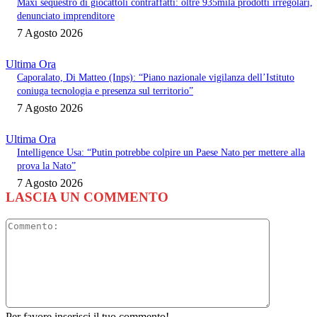
Maxi sequestro di giocattoli contraffatti: oltre 935mila prodotti irregolari,
denunciato imprenditore
7 Agosto 2026
Ultima Ora
Caporalato, Di Matteo (Inps): “Piano nazionale vigilanza dell’Istituto
coniuga tecnologia e presenza sul territorio”
7 Agosto 2026
Ultima Ora
Intelligence Usa: “Putin potrebbe colpire un Paese Nato per mettere alla
prova la Nato”
7 Agosto 2026
LASCIA UN COMMENTO
Commento
Per favore inserisci il tuo commento!