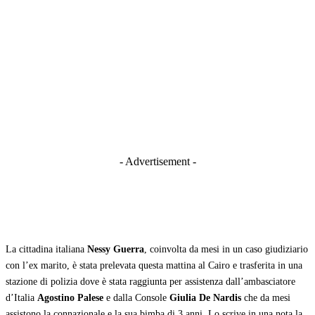
- Advertisement -
La cittadina italiana
Nessy Guerra
, coinvolta da mesi in un caso giudiziario
con l’ex marito, è stata prelevata questa mattina al Cairo e trasferita in una
stazione di polizia dove è stata raggiunta per assistenza dall’ambasciatore
d’Italia
Agostino Palese
e dalla Console
Giulia De Nardis
che da mesi
assistono la connazionale e la sua bimba di 3 anni. Lo scrive in una nota la