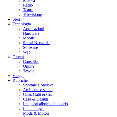
Musica
Radio
Teatro
Televisione
Sport
Tecnologia
Applicazioni
Hardware
Mobile
Social Networks
Software
Web
Giochi
Consolles
Online
Tavolo
Viaggi
Rubriche
Speciale Conclave
Ambiente e salute
Cani, Gatti & Co.
Casa & Design
I migliori album del mondo
La dietologa
Moda & Motori