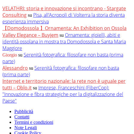
VELATHRI: storia e innovazione si incontrano - Stargate
Consulting
Pisa, all’Acropoli di Volterra la storia diventa
su
esperienza immersiva
【Domodossola 】Ornamenta: An Exhibition on Ossola
Valley Elegance – Buyjem
Ornamenta: gioielli, abiti e
su
identità ossolana in mostra tra Domodossola e Santa Maria
Maggiore
Serenità fotografica: filosofare non basta (prima
Giorgio
su
parte)
Alessandro
Serenità fotografica: filosofare non basta
su
(prima parte)
Internet e territorio nazionale: la rete non è uguale per
tutti – Oblo.it
Imprese, Franceschini (FiberCop):
su
"Innovazione e fibra strategiche per la digitalizzazione del
Paese"
Pubblicità
Contatti
Termini e condizioni
Note Legali
Cookie Policy