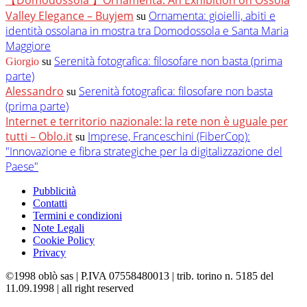
Valley Elegance – Buyjem
Ornamenta: gioielli, abiti e
su
identità ossolana in mostra tra Domodossola e Santa Maria
Maggiore
Serenità fotografica: filosofare non basta (prima
Giorgio
su
parte)
Alessandro
Serenità fotografica: filosofare non basta
su
(prima parte)
Internet e territorio nazionale: la rete non è uguale per
tutti – Oblo.it
Imprese, Franceschini (FiberCop):
su
"Innovazione e fibra strategiche per la digitalizzazione del
Paese"
Pubblicità
Contatti
Termini e condizioni
Note Legali
Cookie Policy
Privacy
©1998 oblò sas | P.IVA 07558480013 | trib. torino n. 5185 del
11.09.1998 | all right reserved