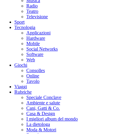
Musica
Radio
Teatro
Televisione
Sport
Tecnologia
Applicazioni
Hardware
Mobile
Social Networks
Software
Web
Giochi
Consolles
Online
Tavolo
Viaggi
Rubriche
Speciale Conclave
Ambiente e salute
Cani, Gatti & Co.
Casa & Design
I migliori album del mondo
La dietologa
Moda & Motori