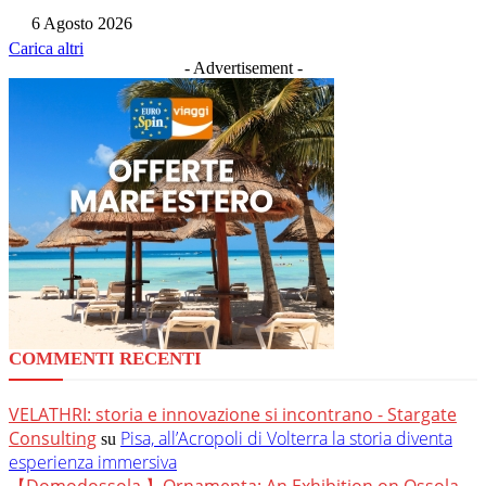
6 Agosto 2026
Carica altri
- Advertisement -
COMMENTI RECENTI
VELATHRI: storia e innovazione si incontrano - Stargate
Consulting
Pisa, all’Acropoli di Volterra la storia diventa
su
esperienza immersiva
【Domodossola 】Ornamenta: An Exhibition on Ossola