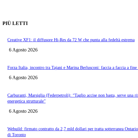
PIÙ LETTI
Creative XF1: il diffusore Hi-Res da 72 W che punta alla fedeltà estrema
6 Agosto 2026
Forza Italia, incontro tra Tajani e Marina Berlusconi: faccia a faccia a fin
6 Agosto 2026
Carburanti, Marsiglia (Federpetroli): “Taglio accise non basta, serve una r
energetica strutturale”
6 Agosto 2026
Webuild: firmato contratto da 2,7 mld dollari per tratta sotterranea Ontario
di Toronto