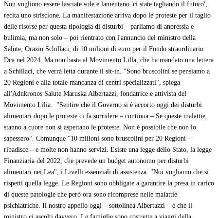
Non vogliono essere lasciate sole e lamentano 'ci state tagliando il futuro',
recita uno striscione. La manifestazione arriva dopo le proteste per il taglio
delle risorse per questa tipologia di disturbi – parliamo di anoressia e
bulimia, ma non solo – poi rientrato con l'annuncio del ministro della
Salute, Orazio Schillaci, di 10 milioni di euro per il Fondo straordinario
Dca nel 2024. Ma non basta al Movimento Lilla, che ha mandato una lettera
a Schillaci, che verrà letta durante il sit-in. "Sono bruscolini se pensiamo a
20 Regioni e alla totale mancanza di centri specializzati", spiega
all'Adnkronos Salute Maruska Albertazzi, fondatrice e attivista del
Movimento Lilia. "Sentire che il Governo si è accorto oggi dei disturbi
alimentari dopo le proteste ci fa sorridere – continua – Se queste malattie
stanno a cuore non si aspettano le proteste. Non è possibile che non lo
sapessero". Comunque "10 milioni sono bruscolini per 20 Regioni –
ribadisce – e molte non hanno servizi. Esiste una legge dello Stato, la legge
Finanziaria del 2022, che prevede un budget autonomo per disturbi
alimentari nei Lea", i Livelli essenziali di assistenza. "Noi vogliamo che si
rispetti quella legge. Le Regioni sono obbligate a garantire la presa in carico
di queste patologie che però ora sono ricomprese nelle malattie
psichiatriche. Il nostro appello oggi – sottolinea Albertazzi – è che il
ministro ci ascolti davvero. Le famiglie sono costrette a viaggi della