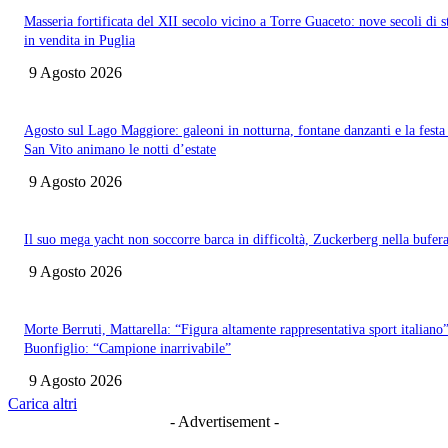
Masseria fortificata del XII secolo vicino a Torre Guaceto: nove secoli di s
in vendita in Puglia
9 Agosto 2026
Agosto sul Lago Maggiore: galeoni in notturna, fontane danzanti e la festa
San Vito animano le notti d’estate
9 Agosto 2026
Il suo mega yacht non soccorre barca in difficoltà, Zuckerberg nella bufer
9 Agosto 2026
Morte Berruti, Mattarella: “Figura altamente rappresentativa sport italiano”
Buonfiglio: “Campione inarrivabile”
9 Agosto 2026
Carica altri
- Advertisement -