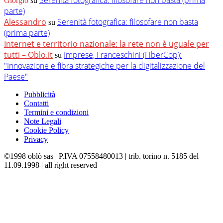
Serenità fotografica: filosofare non basta (prima
Giorgio
su
parte)
Alessandro
Serenità fotografica: filosofare non basta
su
(prima parte)
Internet e territorio nazionale: la rete non è uguale per
tutti – Oblo.it
Imprese, Franceschini (FiberCop):
su
"Innovazione e fibra strategiche per la digitalizzazione del
Paese"
Pubblicità
Contatti
Termini e condizioni
Note Legali
Cookie Policy
Privacy
©1998 oblò sas | P.IVA 07558480013 | trib. torino n. 5185 del
11.09.1998 | all right reserved