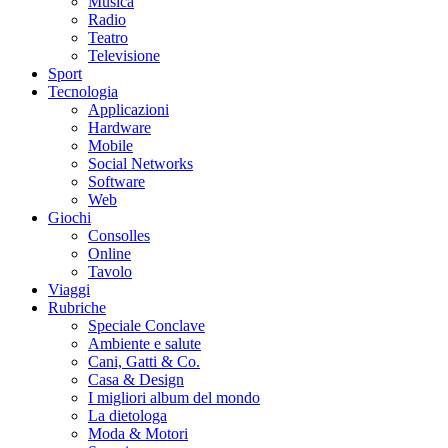
Musica
Radio
Teatro
Televisione
Sport
Tecnologia
Applicazioni
Hardware
Mobile
Social Networks
Software
Web
Giochi
Consolles
Online
Tavolo
Viaggi
Rubriche
Speciale Conclave
Ambiente e salute
Cani, Gatti & Co.
Casa & Design
I migliori album del mondo
La dietologa
Moda & Motori