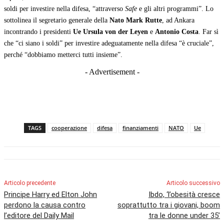
soldi per investire nella difesa, “attraverso
Safe
e gli altri programmi”. Lo
sottolinea il segretario generale della
Nato
Mark Rutte
, ad Ankara
incontrando i presidenti
Ue
Ursula von der Leyen
e
Antonio Costa
. Far sì
che “ci siano i soldi” per investire adeguatamente nella difesa “è cruciale”,
perché “dobbiamo metterci tutti insieme”.
- Advertisement -
TAGS
cooperazione
difesa
finanziamenti
NATO
Ue
Articolo precedente
Articolo successivo
Principe Harry ed Elton John
Ibdo, ‘l’obesità cresce
perdono la causa contro
soprattutto tra i giovani, boom
l’editore del Daily Mail
tra le donne under 35’