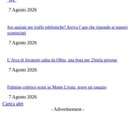
‘veg’
7 Agosto 2026
Sos anziani per truffe telefoniche? Arriva l’app che risponde ai numeri
sconosciuti
7 Agosto 2026
L’Arca di Jovanotti salpa da Olbia, una festa per 25mila persone
7 Agosto 2026
Fulmine colpisce scout su Monte Livata: grave un ragazzo
7 Agosto 2026
Carica altri
- Advertisement -