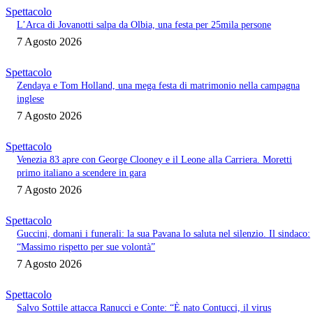
Spettacolo
L’Arca di Jovanotti salpa da Olbia, una festa per 25mila persone
7 Agosto 2026
Spettacolo
Zendaya e Tom Holland, una mega festa di matrimonio nella campagna
inglese
7 Agosto 2026
Spettacolo
Venezia 83 apre con George Clooney e il Leone alla Carriera. Moretti
primo italiano a scendere in gara
7 Agosto 2026
Spettacolo
Guccini, domani i funerali: la sua Pavana lo saluta nel silenzio. Il sindaco:
“Massimo rispetto per sue volontà”
7 Agosto 2026
Spettacolo
Salvo Sottile attacca Ranucci e Conte: “È nato Contucci, il virus