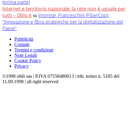
(prima parte)
Internet e territorio nazionale: la rete non è uguale per
tutti – Oblo.it
Imprese, Franceschini (FiberCop):
su
"Innovazione e fibra strategiche per la digitalizzazione del
Paese"
Pubblicità
Contatti
Termini e condizioni
Note Legali
Cookie Policy
Privacy
©1998 oblò sas | P.IVA 07558480013 | trib. torino n. 5185 del
11.09.1998 | all right reserved