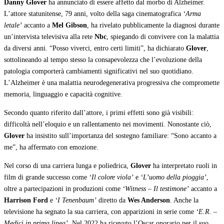
Danny Glover
ha annunciato di essere affetto dal morbo di Alzheimer.
L’attore statunitense, 79 anni, volto della saga cinematografica
‘Arma
letale’
accanto a
Mel Gibson
, ha rivelato pubblicamente la diagnosi durante
un’intervista televisiva alla rete
Nbc
, spiegando di convivere con la malattia
da diversi anni. “Posso viverci, entro certi limiti”, ha dichiarato
Glover
,
sottolineando al tempo stesso la consapevolezza che l’evoluzione della
patologia comporterà cambiamenti significativi nel suo quotidiano.
L’Alzheimer è una malattia neurodegenerativa progressiva che compromette
memoria, linguaggio e capacità cognitive.
Secondo quanto riferito dall’attore, i primi effetti sono già visibili:
difficoltà nell’eloquio e un rallentamento nei movimenti. Nonostante ciò,
Glover
ha insistito sull’importanza del sostegno familiare: “Sono accanto a
me”, ha affermato con emozione.
Nel corso di una carriera lunga e poliedrica,
Glover
ha interpretato ruoli in
film di grande successo come
‘Il colore viola’
e
‘L’uomo della pioggia’
,
oltre a partecipazioni in produzioni come
‘Witness – Il testimone’
accanto a
Harrison Ford
e
‘I Tenenbaum’
diretto da
Wes Anderson
. Anche la
televisione ha segnato la sua carriera, con apparizioni in serie come
‘E.R. –
Medici in prima linea’
. Nel 2022 ha ricevuto l’Oscar onorario per il suo