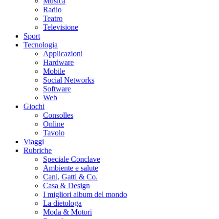
Musica
Radio
Teatro
Televisione
Sport
Tecnologia
Applicazioni
Hardware
Mobile
Social Networks
Software
Web
Giochi
Consolles
Online
Tavolo
Viaggi
Rubriche
Speciale Conclave
Ambiente e salute
Cani, Gatti & Co.
Casa & Design
I migliori album del mondo
La dietologa
Moda & Motori