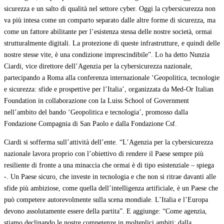
sicurezza e un salto di qualità nel settore cyber. Oggi la cybersicurezza non
va più intesa come un comparto separato dalle altre forme di sicurezza, ma
come un fattore abilitante per l’esistenza stessa delle nostre società, ormai
strutturalmente digitali. La protezione di queste infrastrutture, e quindi delle
nostre stesse vite, è una condizione imprescindibile”. Lo ha detto Nunzia
Ciardi, vice direttore dell’Agenzia per la cybersicurezza nazionale,
partecipando a Roma alla conferenza internazionale ‘Geopolitica, tecnologie
e sicurezza: sfide e prospettive per l’Italia’, organizzata da Med-Or Italian
Foundation in collaborazione con la Luiss School of Government
nell’ambito del bando ‘Geopolitica e tecnologia’, promosso dalla
Fondazione Compagnia di San Paolo e dalla Fondazione Csf.
Ciardi si sofferma sull’attività dell’ente. “L’Agenzia per la cybersicurezza
nazionale lavora proprio con l’obiettivo di rendere il Paese sempre più
resiliente di fronte a una minaccia che ormai è di tipo esistenziale – spiega
-. Un Paese sicuro, che investe in tecnologia e che non si ritrae davanti alle
sfide più ambiziose, come quella dell’intelligenza artificiale, è un Paese che
può competere autorevolmente sulla scena mondiale. L’Italia e l’Europa
devono assolutamente essere della partita”. E aggiunge: “Come agenzia,
stiamo declinando le nostre competenze in molteplici ambiti: dalla