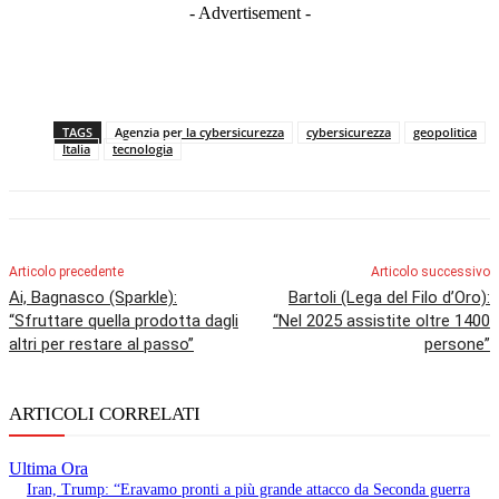
- Advertisement -
TAGS
Agenzia per la cybersicurezza
cybersicurezza
geopolitica
Italia
tecnologia
Articolo precedente
Articolo successivo
Ai, Bagnasco (Sparkle):
Bartoli (Lega del Filo d’Oro):
“Sfruttare quella prodotta dagli
“Nel 2025 assistite oltre 1400
altri per restare al passo”
persone”
ARTICOLI CORRELATI
Ultima Ora
Iran, Trump: “Eravamo pronti a più grande attacco da Seconda guerra