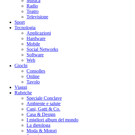
Musica
Radio
Teatro
Televisione
Sport
Tecnologia
Applicazioni
Hardware
Mobile
Social Networks
Software
Web
Giochi
Consolles
Online
Tavolo
Viaggi
Rubriche
Speciale Conclave
Ambiente e salute
Cani, Gatti & Co.
Casa & Design
I migliori album del mondo
La dietologa
Moda & Motori